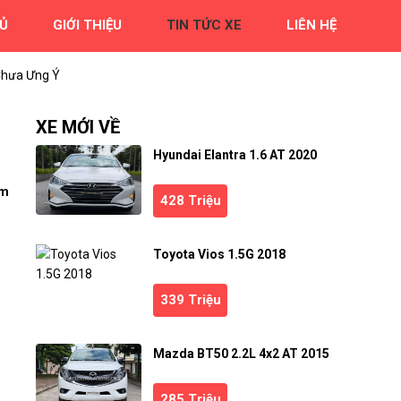
Ủ
GIỚI THIỆU
TIN TỨC XE
LIÊN HỆ
 Chưa Ưng Ý
XE MỚI VỀ
Hyundai Elantra 1.6 AT 2020
ầm
428 Triệu
Toyota Vios 1.5G 2018
339 Triệu
Mazda BT50 2.2L 4x2 AT 2015
285 Triệu