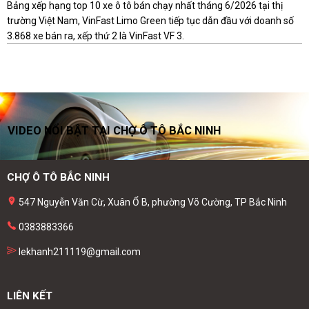
Bảng xếp hạng top 10 xe ô tô bán chạy nhất tháng 6/2026 tại thị
trường Việt Nam, VinFast Limo Green tiếp tục dẫn đầu với doanh số
3.868 xe bán ra, xếp thứ 2 là VinFast VF 3.
VIDEO NỔI BẬT TẠI CHỢ Ô TÔ BẮC NINH
CHỢ Ô TÔ BẮC NINH
547 Nguyễn Văn Cừ, Xuân Ổ B, phường Võ Cường, TP Bắc Ninh
0383883366
lekhanh211119@gmail.com
LIÊN KẾT