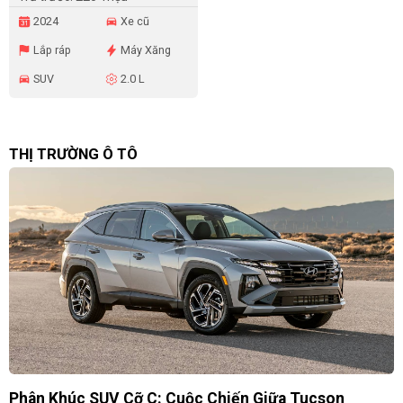
2024
Xe cũ
Lắp ráp
Máy Xăng
SUV
2.0 L
THỊ TRƯỜNG Ô TÔ
Phân Khúc SUV Cỡ C: Cuộc Chiến Giữa Tucson