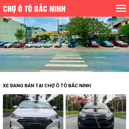
XE ĐANG BÁN TẠI CHỢ Ô TÔ BẮC NINH