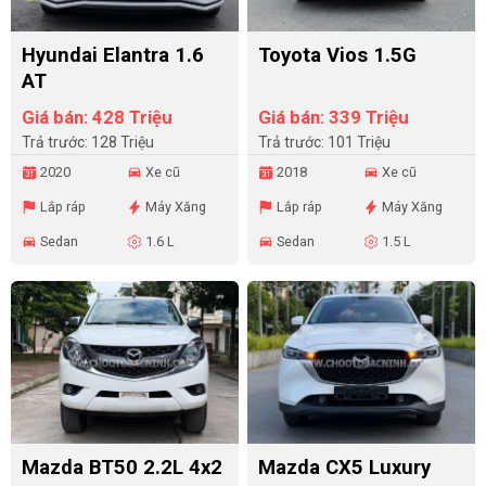
Hyundai Elantra 1.6
Toyota Vios 1.5G
AT
Giá bán: 428 Triệu
Giá bán: 339 Triệu
Trả trước: 128 Triệu
Trả trước: 101 Triệu
2020
Xe cũ
2018
Xe cũ
Lắp ráp
Máy Xăng
Lắp ráp
Máy Xăng
Sedan
1.6 L
Sedan
1.5 L
Mazda BT50 2.2L 4x2
Mazda CX5 Luxury