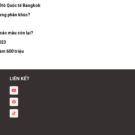
 Ôtô Quốc tế Bangkok
từng phân khúc?
 các màu còn lại?
023
tầm 600 triệu
LIÊN KẾT