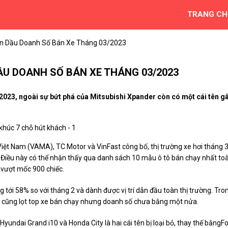
TRANG CH
ẫn Dầu Doanh Số Bán Xe Tháng 03/2023
ẦU DOANH SỐ BÁN XE THÁNG 03/2023
2023, ngoài sự bứt phá của Mitsubishi Xpander còn có một cái tên g
iệt Nam (VAMA), TC Motor và VinFast công bố, thị trường xe hơi tháng 
Điều này có thể nhận thấy qua danh sách 10 mẫu ô tô bán chạy nhất to
 vượt mốc 900 chiếc.
 tới 58% so với tháng 2 và dành được vị trí dẫn đầu toàn thị trường. Tro
ss cũng lọt top xe bán chạy nhưng doanh số chưa bằng một nửa.
yundai Grand i10 và Honda City là hai cái tên bị loại bỏ, thay thế bằngF