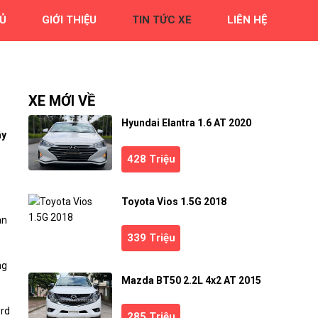
Ủ
GIỚI THIỆU
TIN TỨC XE
LIÊN HỆ
XE MỚI VỀ
Hyundai Elantra 1.6 AT 2020
ây
428 Triệu
Toyota Vios 1.5G 2018
3
àn
339 Triệu
ng
Mazda BT50 2.2L 4x2 AT 2015
ord
285 Triệu