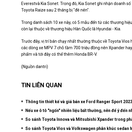
Everestvà Kia Sonet. Trong đó, Kia Sonet ghi nhận doanh số t
Toyota Raize sau 2 tháng bị "đè nén".
Trong danh sách 10 xe này, có 5 mẫu đến từ các thương hiệu N
còn lại thuộc về thương hiệu Hàn Quốc là Hyundai - Kia.
Trước đây, vị trí bán chạy nhất thường thuộc về Toyota Vios
các dòng xe MPV 7 chỗ tầm 700 triệu đồng nên Xpander hay
phẩm và tới đây có thể thêm Honda BR-V.
(Nguồn dantri)
TIN LIÊN QUAN
Thông tin thiết kế và giá bán xe Ford Ranger Sport 202
Nếu xe ô tô "ngốn" nhiên liệu bất thường, nên để ý đến
So sánh Toyota Innova và Mitsubishi Xpander trong ph
So sánh Toyota Vios và Volkswagen phân khúc sedan 