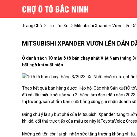
Trang Chủ
Tin Tức Xe
Mitsubishi Xpander Vươn Lên D
MITSUBISHI XPANDER VƯƠN LÊN DẪN D
Ở danh sách 10 mẫu ô tô bán chạy nhất Việt Nam tháng 3/
bất ngờ khi xuất hiện
Theo kết quả bán hàng được Hiệp hội Các nhà Sản xuấtÔ tôV
đã có dấu hiệu khởi sắc sau 2 tháng ảm đạm đầu năm 2023. 
thị trường, sản phẩm bán cuối bảng cũng ghi nhận doanh số
Đáng chú ý là sự bứt phá của Mitsubishi Xpander, tăng trưởng
khi đó, đối thủ trực tiếp của mẫu xe này làToyotaVeloz Cro
Những cái tên còn lại ghi nhận sức tăng trưởng không nhiều. H