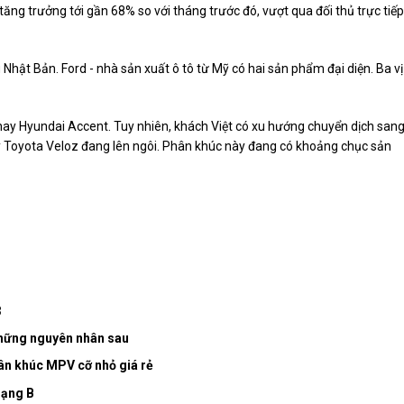
ăng trưởng tới gần 68% so với tháng trước đó, vượt qua đối thủ trực tiếp
hật Bản. Ford - nhà sản xuất ô tô từ Mỹ có hai sản phẩm đại diện. Ba vị 
 hay Hyundai Accent. Tuy nhiên, khách Việt có xu hướng chuyển dịch san
 Toyota Veloz đang lên ngôi. Phân khúc này đang có khoảng chục sản
3
 những nguyên nhân sau
ân khúc MPV cỡ nhỏ giá rẻ
hạng B