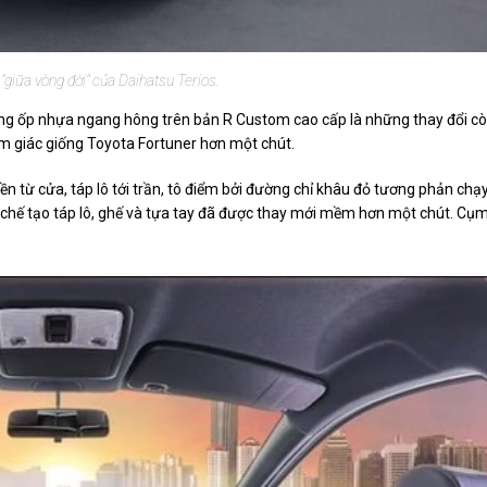
t "giữa vòng đời" của Daihatsu Terios.
cùng ốp nhựa ngang hông trên bản R Custom cao cấp là những thay đổi c
cảm giác giống Toyota Fortuner hơn một chút.
n từ cửa, táp lô tới trần, tô điểm bởi đường chỉ khâu đỏ tương phản chạ
u chế tạo táp lô, ghế và tựa tay đã được thay mới mềm hơn một chút. Cụ