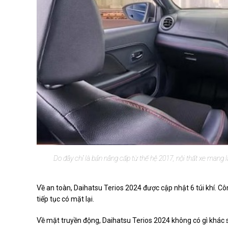
Do đây chỉ là bản nâng cấp từ thế hệ 2017, nội thất xe mang l
Về an toàn, Daihatsu Terios 2024 được cập nhật 6 túi khí. C
tiếp tục có mặt lại.
Về mặt truyền động, Daihatsu Terios 2024 không có gì khác 