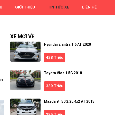
Ủ
GIỚI THIỆU
TIN TỨC XE
LIÊN HỆ
XE MỚI VỀ
Hyundai Elantra 1.6 AT 2020
428 Triệu
Toyota Vios 1.5G 2018
ản
339 Triệu
Mazda BT50 2.2L 4x2 AT 2015
285 Triệu