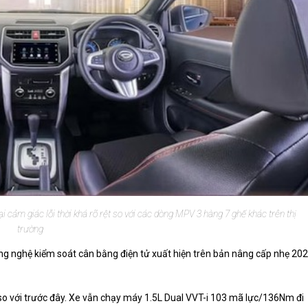
ại cảm giác lỗi thời khá rõ rệt so với các dòng MPV 3 hàng 7 ghế khác trên thị
trường
ông nghệ kiểm soát cân bằng điện tử xuất hiện trên bản nâng cấp nhẹ 20
so với trước đây. Xe vẫn chạy máy 1.5L Dual VVT-i 103 mã lực/136Nm đi