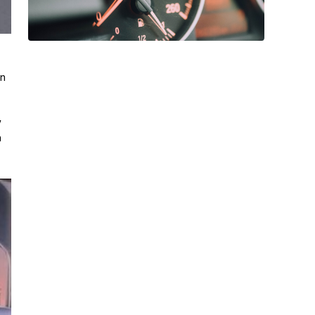
òn
y
m