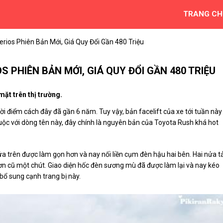
TRANG CH
erios Phiên Bản Mới, Giá Quy Đổi Gần 480 Triệu
S PHIÊN BẢN MỚI, GIÁ QUY ĐỔI GẦN 480 TRIỆU
ặt trên thị trường.
hời điểm cách đây đã gần 6 năm. Tuy vậy, bản facelift của xe tới tuần này
uộc với dòng tên này, đây chính là nguyên bản của Toyota Rush khá hot
 nửa trên được làm gọn hơn và nay nối liền cụm đèn hậu hai bên. Hai nửa t
hơn cũ một chút. Giao diện hốc đèn sương mù đã được làm lại và nay kéo
bổ sung cạnh trang bị này.