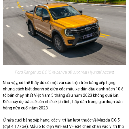
Ford Ranger với 6.015 xe bán ra đã vượt mặt Hyundai Accent
Như vậy, có thể thấy dù có một vài xáo trộn trên bảng xếp hạng
nhưng cách biệt doanh số giữa các mẫu xe dẫn đầu danh sách 10 ô
tô bán chạy nhất Việt Nam 5 tháng đầu năm 2023 không quá lớn.
Điều này dự báo sẽ còn nhiều kịch tính, hấp dẫn trong giai đoạn bán
hàng nửa cuối năm 2023.
Ở nửa cuối bảng xếp hạng, các vị trí lần lượt thuộc về Mazda CX-5
(đạt 4.177 xe). Mẫu ô tô điện VinFast VF e34 chen chân vào vị trí thứ