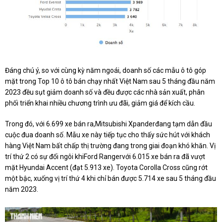
Đáng chú ý, so với cùng kỳ năm ngoái, doanh số các mẫu ô tô góp
mặt trong Top 10 ô tô bán chạy nhất Việt Nam sau 5 tháng đầu năm
2023 đều sụt giảm doanh số và đều được các nhà sản xuất, phân
phối triển khai nhiều chương trình ưu đãi, giảm giá để kích cầu.
Trong đó, với 6.699 xe bán ra,Mitsubishi Xpanderđang tạm dẫn đầu
cuộc đua doanh số. Mẫu xe này tiếp tục cho thấy sức hút với khách
hàng Việt Nam bất chấp thị trường đang trong giai đoạn khó khăn. Vị
trí thứ 2 có sự đổi ngôi khiFord Rangervới 6.015 xe bán ra đã vượt
mặt Hyundai Accent (đạt 5.913 xe). Toyota Corolla Cross cũng rớt
một bậc, xuống vị trí thứ 4 khi chỉ bán được 5.714 xe sau 5 tháng đầu
năm 2023.