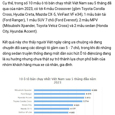
Cụ thể, trong số 10 mẫu ô tô bán chạy nhất Việt Nam sau 5 tháng đã
qua của năm 2023, có tới 4 mẫu Crossover (gồm Toyota Corolla
Cross, Hyudai Creta, Mazda CX-5, VinFast VF e34); 1 mẫu bán tải
(Ford Ranger), 1 mẫu SUV 7 chỗ (Ford Everest); 2 mẫu MPV
(Mitsubishi Xpander, Toyota Veloz Cross) và 2 mẫu sedan (Honda
City, Hyundai Accent).
Kết quả này cho thấy người Việt ngày càng ưa chuộng và đang
chuyển đổi sang các dòngô tô gầm cao 5 - 7 chỗ, trong khi đó những
dòng sedan truyền thống đang mất dần sức hút.Ô tô điệncũng đang
là xu hướng nhưng chưa thật sự trở thành lựa chọn phổ biến của
nhóm khách hàng mua xe cá nhân, gia đình.