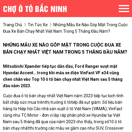
Trang Chủ
Tin Tức Xe
Những Mẫu Xe Nào Góp Mặt Trong Cuộc
Đua Xe Bán Chạy Nhất Việt Nam Trong 5 Tháng Đầu Năm?
NHỮNG MẪU XE NÀO GÓP MẶT TRONG CUỘC ĐUA XE
BÁN CHẠY NHẤT VIỆT NAM TRONG 5 THÁNG ĐẦU NĂM?
Mitsubishi Xpander tiếp tục dẫn đầu, Ford Ranger vượt mặt
Hyundai Accent… trong khi mẫu xe điện VinFast VF e34 cũng
chen chân vào Top 10 ô tô bán chạy nhất Việt Nam sau 5 tháng
đầu năm 2023.
Cuộc đua ô tô bán chạy nhất Việt Nam năm 2023 tiếp tục kịch tính
bất chấp sức mua trênthị trường ô tôtiếp đà sụt giảm. Số liệu bán
hàng từ Hiệp hội Các nhà sản xuất ô tô Việt Nam (VAMA), VinFast
cũng như TC Motor - đơn vị lắp ráp phân phối xe Hyundai tại Việt
Nam sau 5 tháng đã qua của năm 2023 cho thấy, trong số10 ô tô
bán chạy nhấtthị trường các mẫu xe gầm cao như SUV, Crossover