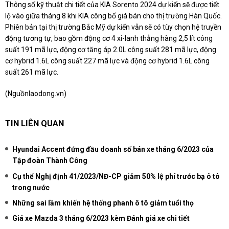
Thông số kỹ thuật chi tiết của KIA Sorento 2024 dự kiến sẽ được tiết
lộ vào giữa tháng 8 khi KIA công bố giá bán cho thị trường Hàn Quốc.
Phiên bản tại thị trường Bắc Mỹ dự kiến vẫn sẽ có tùy chọn hệ truyền
động tương tự, bao gồm động cơ 4 xi-lanh thẳng hàng 2,5 lít công
suất 191 mã lực, động cơ tăng áp 2.0L công suất 281 mã lực, động
cơ hybrid 1.6L công suất 227 mã lực và động cơ hybrid 1.6L công
suất 261 mã lực.
(Nguồn
laodong.vn
)
TIN LIÊN QUAN
Hyundai Accent đứng đầu doanh số bán xe tháng 6/2023 của
Tập đoàn Thành Công
Cụ thể Nghị định 41/2023/NĐ-CP giảm 50% lệ phí trước bạ ô tô
trong nước
Những sai lầm khiến hệ thống phanh ô tô giảm tuổi thọ
Giá xe Mazda 3 tháng 6/2023 kèm Đánh giá xe chi tiết