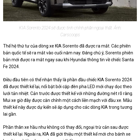
KIA Sorento 2024 sẽ được tinh chỉnh phần ngoại thất. Ảnh:
Carscoops
Thế hệ thứ tư của dòng xe KIA Sorento đã được ra mắt. Các phiên
bản quốc tế sẽ ra mắt vào cuối năm nay. Đáng chú ý, Sorento phiên
bản mới được ra mắt ngay sau khi Hyundai thông tin về chiếc Santa
Fe 2024.
Điều đầu tiên có thể nhận thấy là phần đầu chiếc KIA Sorento 2024
đã được thiết kế lại, nổi bật bởi cặp đèn pha LED mới chạy dọc theo
lưới tản nhiệt. Cản trước được thiết kế với những đường nét rõ ràng.
Mui xe giờ đây được căn chỉnh một cách liền mạch với đầu xe. Mẫu
thiết kế này được dự kiến sẽ áp dụng cho các dòng KIA trong tương
lai gần.
Phần thân xe hầu như không có thay đổi, ngoại trừ cản sau được
thiết kế lại. Ngoài ra, KIA đã giới thiệu một thiết kế mới cho bánh xe