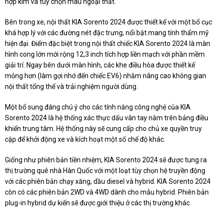
hợp kim và tùy chọn màu ngoại thất.
Bên trong xe, nội thất KIA Sorento 2024 được thiết kế với một bố cục
khá hợp lý với các đường nét đặc trưng, nổi bật mang tính thẩm mỹ
hiện đại. Điểm đặc biệt trong nội thất chiếc KIA Sorento 2024 là màn
hình cong lớn mới rộng 12,3 inch tích hợp liền mạch với phần mềm
giải trí. Ngay bên dưới màn hình, các khe điều hòa được thiết kế
mỏng hơn (làm gợi nhớ đến chiếc EV6) nhằm nâng cao không gian
nội thất tổng thể và trải nghiệm người dùng.
Một bổ sung đáng chú ý cho các tính năng công nghệ của KIA
Sorento 2024 là hệ thống xác thực dấu vân tay nằm trên bảng điều
khiển trung tâm. Hệ thống này sẽ cung cấp cho chủ xe quyền truy
cập để khởi động xe và kích hoạt một số chế độ khác.
Giống như phiên bản tiền nhiệm, KIA Sorento 2024 sẽ được tung ra
thị trường quê nhà Hàn Quốc với một loạt tùy chọn hệ truyền động
với các phiên bản chạy xăng, dầu diesel và hybrid. KIA Sorento 2024
còn có các phiên bản 2WD và 4WD dành cho mẫu hybrid. Phiên bản
plug-in hybrid dự kiến sẽ được giới thiệu ở các thị trường khác.