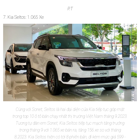
P.T
7. Kia Seltos: 1.065 Xe
Cùng với Sonet, Seltos là hai đại diện của Kia tiếp tục góp mặt
trong top 10 ô tô bán chạy nhất thị trường Việt Nam tháng 9.2023.
Tương tự đàn em Sonet, Kia Seltos tiếp tục mạch tăng trưởng
trong tháng 9 với 1.065 xe bán ra, tăng 156 xe so với tháng
8.2023. Kia Seltos hiện có tới 8 phiên bản, đi kèm mức giá 599 -