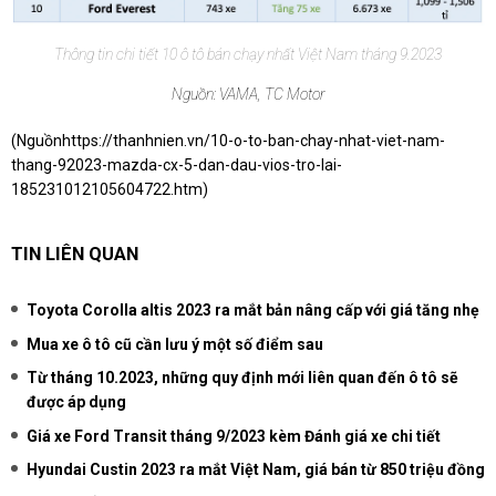
Thông tin chi tiết 10 ô tô bán chạy nhất Việt Nam tháng 9.2023
Nguồn: VAMA, TC Motor
(Nguồn
https://thanhnien.vn/10-o-to-ban-chay-nhat-viet-nam-
thang-92023-mazda-cx-5-dan-dau-vios-tro-lai-
185231012105604722.htm
)
TIN LIÊN QUAN
Toyota Corolla altis 2023 ra mắt bản nâng cấp với giá tăng nhẹ
Mua xe ô tô cũ cần lưu ý một số điểm sau
Từ tháng 10.2023, những quy định mới liên quan đến ô tô sẽ
được áp dụng
Giá xe Ford Transit tháng 9/2023 kèm Đánh giá xe chi tiết
Hyundai Custin 2023 ra mắt Việt Nam, giá bán từ 850 triệu đồng