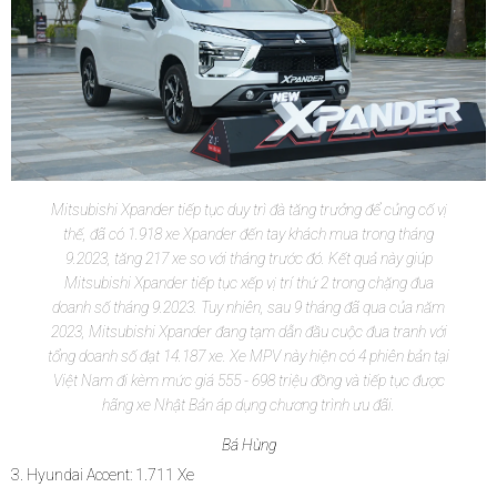
Mitsubishi Xpander tiếp tục duy trì đà tăng trưởng để củng cố vị
thế, đã có 1.918 xe Xpander đến tay khách mua trong tháng
9.2023, tăng 217 xe so với tháng trước đó. Kết quả này giúp
Mitsubishi Xpander tiếp tục xếp vị trí thứ 2 trong chặng đua
doanh số tháng 9.2023. Tuy nhiên, sau 9 tháng đã qua của năm
2023, Mitsubishi Xpander đang tạm dẫn đầu cuộc đua tranh với
tổng doanh số đạt 14.187 xe. Xe MPV này hiện có 4 phiên bản tại
Việt Nam đi kèm mức giá 555 - 698 triệu đồng và tiếp tục được
hãng xe Nhật Bản áp dụng chương trình ưu đãi.
Bá Hùng
3. Hyundai Accent: 1.711 Xe