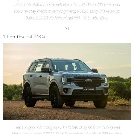
hút khách nhất tháng tại Việt Nam. Cụ thể, đã có 793 xe Honda
BR-V đến tay khách mua trong tháng 9.2023, tăng 540 xe so với
tháng 8.2023. Xe hiện có giá 661 - 705 triệu đồng.
P.T
10. Ford Everest: 743 Xe
Tiếp tục góp mặt trong top 10 ô tô bán chạy nhất thị trường Việt