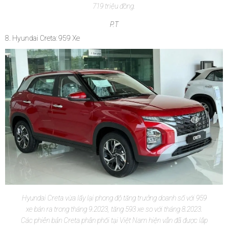
719 triệu đồng.
P.T
8. Hyundai Creta: 959 Xe
Hyundai Creta vừa lấy lại phong độ tăng trưởng doanh số với 959
xe bán ra trong tháng 9.2023, tăng 593 xe so với tháng 8.2023.
Các phiên bản Creta phân phối tại Việt Nam hiện vẫn đã được lắp