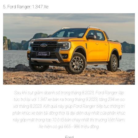
5. Ford Ranger: 1.347 Xe
Sau khi sụt giảm doanh số trong tháng 8.2023, Ford Ranger lập
tức trở lại với 1.347 xe bán ra trong tháng 9.2023, tăng 234 xe so
với tháng 8.2023. Kết quả này giúp Ford Ranger tiếp tục thống trị
phân khúc xe bán tải đồng thời là đại diện duy nhất của phân khúc
này góp mặt trong top 10 ô tô bán chạy nhất thị trường Việt Nam.
Xe hiện có giá 665 - 986 triệu đồng.
Ford