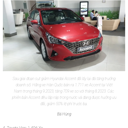
Sau giai đoạn sụt giảm Hyundai Accent đã lấy lại đà tăng trưởng
doanh số. Hãng xe Hàn Quốc bán ra 1.711 xe Accent tại Việt
Nam trong tháng 9.2023, tăng 709 xe so với tháng 8.2023. Các
phiên bản Accent đều lắp ráp trong nước và đang được hưởng ưu
đãi, giảm 50% lệ phí trước bạ.
Bá Hùng