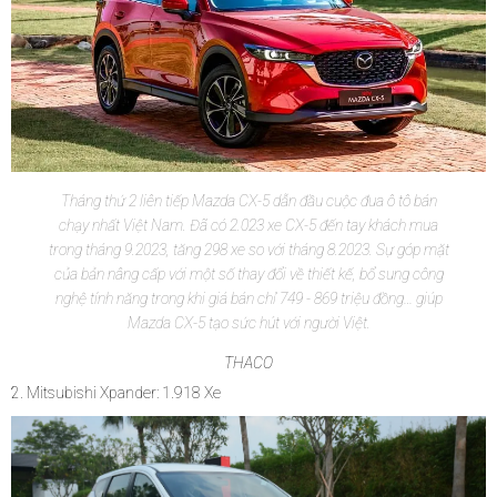
Tháng thứ 2 liên tiếp Mazda CX-5 dẫn đầu cuộc đua ô tô bán
chạy nhất Việt Nam. Đã có 2.023 xe CX-5 đến tay khách mua
trong tháng 9.2023, tăng 298 xe so với tháng 8.2023. Sự góp mặt
của bản nâng cấp với một số thay đổi về thiết kế, bổ sung công
nghệ tính năng trong khi giá bán chỉ 749 - 869 triệu đồng… giúp
Mazda CX-5 tạo sức hút với người Việt.
THACO
2. Mitsubishi Xpander: 1.918 Xe