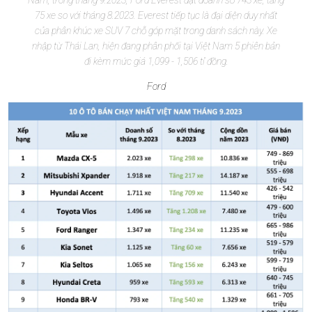
Nam, trong tháng 9.2023, Ford Everest đạt doanh số 743 xe, tăng
75 xe so với tháng 8.2023. Everest tiếp tục là đại diện duy nhất
của phân khúc xe SUV 7 chỗ góp mặt trong danh sách này. Xe
nhập từ Thái Lan, hiện đang phân phối tại Việt Nam 5 phiên bản
đi kèm mức giá 1,099 - 1,506 tỉ đồng.
Ford