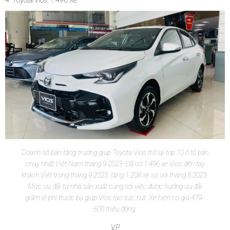
4. Toyota Vios: 1.496 Xe
Doanh số bán tăng trưởng giúp Toyota Vios trở lại top 10 ô tô bán
chạy nhất Việt Nam tháng 9.2023. Đã có 1.496 xe Vios đến tay
khách Việt trong tháng 9.2023, tăng 1.208 xe so với tháng 8.2023.
Mức ưu đãi từ nhà sản xuất cùng với việc được hưởng ưu đãi
giảm lệ phí trước bạ giúp Vios tạo sức hút. Xe hiện có giá 479 -
600 triệu đồng.
V.P