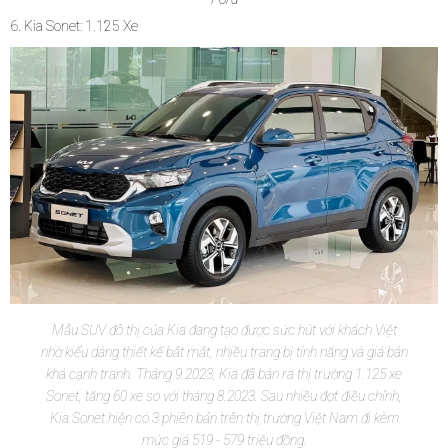
6. Kia Sonet: 1.125 Xe
Mẫu SUV đô thị của Kia đang tạo được sức hút với khách Việt
nhờ kiểu dáng thiết kế bắt mắt, nhiều trang bị tính năng và giá bán
khá cạnh tranh. Tháng 9.2023, Kia đã bán ra thị trường 1.125 xe
Sonet, tăng 60 xe so với tháng 8.2023. Sau nhiều đợt điều chỉnh,
Kia Sonet hiện có 3 phiên bản trên thị trường Việt Nam đi kèm
mức giá 519 - 579 triệu đồng.