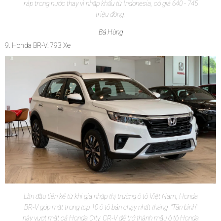
ráp trong nước thay vì nhập khẩu từ Indonesia, có giá 640 - 745
triệu đồng.
Bá Hùng
9. Honda BR-V: 793 Xe
Lần đầu tiên kể từ khi gia nhập thị trường ô tô Việt Nam, Honda
BR-V góp mặt trong top 10 ô tô bán chạy nhất tháng. "Tân binh"
này vượt mặt cả Honda City, CR-V để trở thành mẫu ô tô Honda