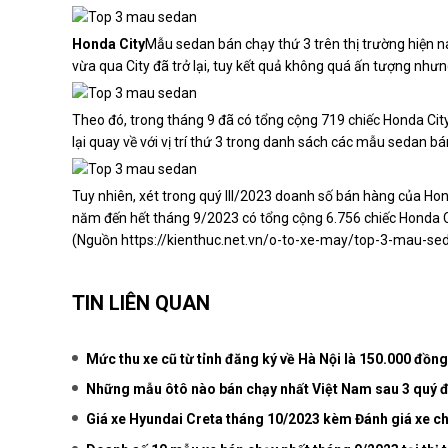
Honda City
Mẫu sedan bán chạy thứ 3 trên thị trường hiện na
vừa qua City đã trở lại, tuy kết quả không quá ấn tượng như
Theo đó, trong tháng 9 đã có tổng cộng 719 chiếc Honda Cit
lại quay về với vị trí thứ 3 trong danh sách các mẫu sedan bá
Tuy nhiên, xét trong quý III/2023 doanh số bán hàng của Hon
năm đến hết tháng 9/2023 có tổng cộng 6.756 chiếc Honda C
(Nguồn
https://kienthuc.net.vn/o-to-xe-may/top-3-mau-s
TIN LIÊN QUAN
Mức thu xe cũ từ tỉnh đăng ký về Hà Nội là 150.000 đồn
Những mẫu ôtô nào bán chạy nhất Việt Nam sau 3 quý 
Giá xe Hyundai Creta tháng 10/2023 kèm Đánh giá xe chi