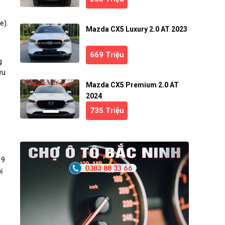
e).
Mazda CX5 Luxury 2.0 AT 2023
669 Triệu
g
ữu
Mazda CX5 Premium 2.0 AT
2024
735 Triệu
 9
ị