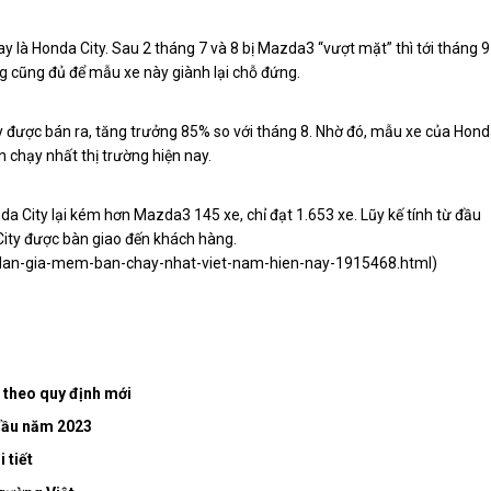
y là Honda City. Sau 2 tháng 7 và 8 bị Mazda3 “vượt mặt” thì tới tháng 9
ng cũng đủ để mẫu xe này giành lại chỗ đứng.
y được bán ra, tăng trưởng 85% so với tháng 8. Nhờ đó, mẫu xe của Hon
n chạy nhất thị trường hiện nay.
da City lại kém hơn Mazda3 145 xe, chỉ đạt 1.653 xe. Lũy kế tính từ đầu
ity được bàn giao đến khách hàng.
edan-gia-mem-ban-chay-nhat-viet-nam-hien-nay-1915468.html
)
g theo quy định mới
đầu năm 2023
 tiết