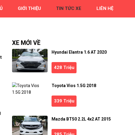
Ủ
GIỚI THIỆU
TIN TỨC XE
LIÊN HỆ
XE MỚI VỀ
Hyundai Elantra 1.6 AT 2020
t
428 Triệu
Toyota Vios 1.5G 2018
339 Triệu
g
Mazda BT50 2.2L 4x2 AT 2015
285 Triệu