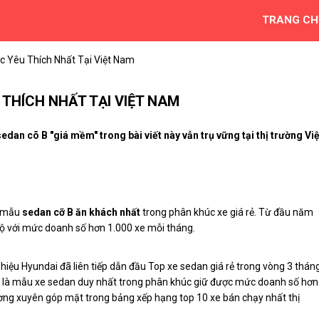
TRANG CH
 Yêu Thích Nhất Tại Việt Nam
 THÍCH NHẤT TẠI VIỆT NAM
an cõ B "giá mềm" trong bài viết này vẫn trụ vững tại thị trường Việ
à mẫu
sedan cỡ B ăn khách nhất
trong phân khúc xe giá rẻ. Từ đầu năm
ộ với mức doanh số hơn 1.000 xe mỗi tháng.
iệu Hyundai đã liên tiếp dẫn đầu Top xe sedan giá rẻ trong vòng 3 thán
ent là mẫu xe sedan duy nhất trong phân khúc giữ được mức doanh số hơn
ờng xuyên góp mặt trong bảng xếp hạng top 10 xe bán chạy nhất thị