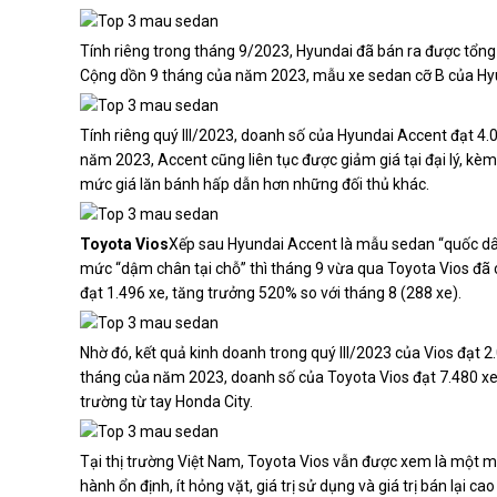
Tính riêng trong tháng 9/2023, Hyundai đã bán ra được tổng 
Cộng dồn 9 tháng của năm 2023, mẫu xe sedan cỡ B của Hyu
Tính riêng quý III/2023, doanh số của Hyundai Accent đạt 4.
năm 2023, Accent cũng liên tục được giảm giá tại đại lý, kè
mức giá lăn bánh hấp dẫn hơn những đối thủ khác.
Toyota Vios
Xếp sau Hyundai Accent là mẫu sedan “quốc dân”
mức “dậm chân tại chỗ” thì tháng 9 vừa qua Toyota Vios đã 
đạt 1.496 xe, tăng trưởng 520% so với tháng 8 (288 xe).
Nhờ đó, kết quả kinh doanh trong quý III/2023 của Vios đạt 2
tháng của năm 2023, doanh số của Toyota Vios đạt 7.480 xe v
trường từ tay Honda City.
Tại thị trường Việt Nam, Toyota Vios vẫn được xem là một m
hành ổn định, ít hỏng vặt, giá trị sử dụng và giá trị bán lại