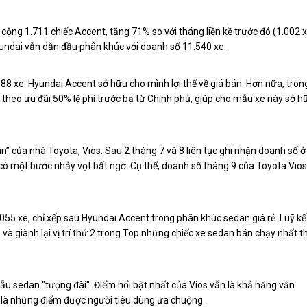
cộng 1.711 chiếc Accent, tăng 71% so với tháng liền kề trước đó (1.002 x
ndai vẫn dẫn đầu phân khúc với doanh số 11.540 xe.
088 xe. Hyundai Accent sở hữu cho mình lợi thế về giá bán. Hơn nữa, tron
m theo ưu đãi 50% lệ phí trước bạ từ Chính phủ, giúp cho mẫu xe này sở h
 của nhà Toyota, Vios. Sau 2 tháng 7 và 8 liên tục ghi nhận doanh số ở
có một bước nhảy vọt bất ngờ. Cụ thể, doanh số tháng 9 của Toyota Vios
.055 xe, chỉ xếp sau Hyundai Accent trong phân khúc sedan giá rẻ. Luỹ kế
à giành lại vị trí thứ 2 trong Top những chiếc xe sedan bán chạy nhất th
ẫu sedan "tượng đài". Điểm nổi bật nhất của Vios vẫn là khả năng vận
 cao là những điểm được người tiêu dùng ưa chuộng.