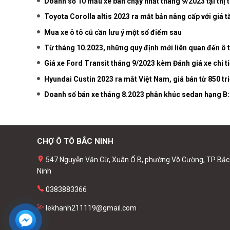
Doanh số 10 mẫu xe bán chạy nhất tháng 9/2023 tại thị 
Toyota Corolla altis 2023 ra mắt bản nâng cấp với giá 
Mua xe ô tô cũ cần lưu ý một số điểm sau
Từ tháng 10.2023, những quy định mới liên quan đến ô 
Giá xe Ford Transit tháng 9/2023 kèm Đánh giá xe chi ti
Hyundai Custin 2023 ra mắt Việt Nam, giá bán từ 850 tr
Doanh số bán xe tháng 8.2023 phân khúc sedan hạng B
CHỢ Ô TÔ BẮC NINH
547 Nguyễn Văn Cừ, Xuân Ổ B, phường Võ Cường, TP Bắc
Ninh
0383883366
lekhanh211119@gmail.com