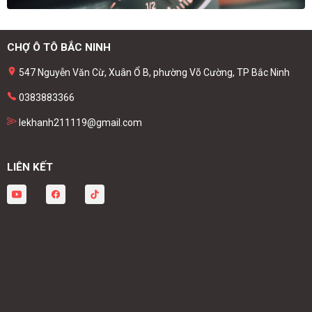
CHỢ Ô TÔ BẮC NINH
547 Nguyễn Văn Cừ, Xuân Ổ B, phường Võ Cường, TP Bắc Ninh
0383883366
lekhanh211119@gmail.com
LIÊN KẾT