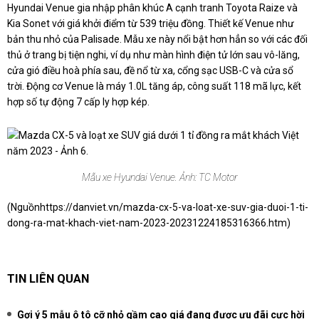
Hyundai Venue gia nhập phân khúc A cạnh tranh Toyota Raize và
Kia Sonet với giá khởi điểm từ 539 triệu đồng. Thiết kế Venue như
bản thu nhỏ của Palisade. Mẫu xe này nổi bật hơn hẳn so với các đối
thủ ở trang bị tiện nghi, ví dụ như màn hình điện tử lớn sau vô-lăng,
cửa gió điều hoà phía sau, đề nổ từ xa, cổng sạc USB-C và cửa sổ
trời. Động cơ Venue là máy 1.0L tăng áp, công suất 118 mã lực, kết
hợp số tự động 7 cấp ly hợp kép.
Mẫu xe Hyundai Venue. Ảnh: TC Motor
(Nguồn
https://danviet.vn/mazda-cx-5-va-loat-xe-suv-gia-duoi-1-ti-
dong-ra-mat-khach-viet-nam-2023-20231224185316366.htm
)
TIN LIÊN QUAN
Gợi ý 5 mẫu ô tô cỡ nhỏ gầm cao giá đang được ưu đãi cực hời