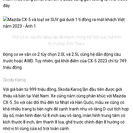
đây.
Một số xe sau khi nâng cấp đã nhanh chóng thể hiện sức hút trên
thị trường. Ảnh: Thaco
Động cơ xe vẫn có 2 tùy chọn 2.0L và 2.5L cùng hệ dẫn động cầu
trước hoặc AWD. Tuy nhiên, giá khởi điểm của CX-5 2023 chỉ từ 749
triệu đồng.
Skoda Karoq
Với giá bán từ 999 triệu đồng, Skoda Karoq lần đầu tiên được giới
thiệu và bán tại Việt Nam. Xe cũng nằm cùng phân khúc với Mazda
CX-5. So với các đối thủ đến từ Nhật và Hàn Quốc, mẫu xe cũng có
khá nhiều trang bị tiện nghi để cạnh tranh như vô-lăng D-cut tích hợp
lẫy số, màn hình điện tử 8 inch sau vô-lăng, màn hình trung tâm có
kích thước 8 inch, âm thanh 8 loa, ghế trước chỉnh điện 8 hướng có
nhớ vị trí cùng cửa sổ trời toàn cảnh.