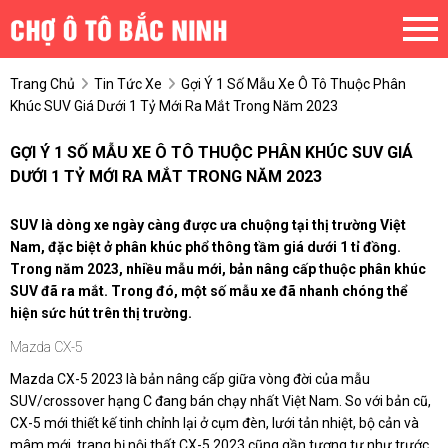
Trang Chủ
Tin Tức Xe
Gợi Ý 1 Số Mẫu Xe Ô Tô Thuộc Phân
Khúc SUV Giá Dưới 1 Tỷ Mới Ra Mắt Trong Năm 2023
GỢI Ý 1 SỐ MẪU XE Ô TÔ THUỘC PHÂN KHÚC SUV GIÁ
DƯỚI 1 TỶ MỚI RA MẮT TRONG NĂM 2023
SUV là dòng xe ngày càng được ưa chuộng tại thị trường Việt
Nam, đặc biệt ở phân khúc phổ thông tầm giá dưới 1 tỉ đồng.
Trong năm 2023, nhiều mẫu mới, bản nâng cấp thuộc phân khúc
SUV đã ra mắt. Trong đó, một số mẫu xe đã nhanh chóng thể
hiện sức hút trên thị trường.
Mazda CX-5
Mazda CX-5 2023 là bản nâng cấp giữa vòng đời của mẫu
SUV/crossover hạng C đang bán chạy nhất Việt Nam. So với bản cũ,
CX-5 mới thiết kế tinh chỉnh lại ở cụm đèn, lưới tản nhiệt, bộ cản và
mâm mới, trang bị nội thất CX-5 2023 cũng gần tương tự như trước