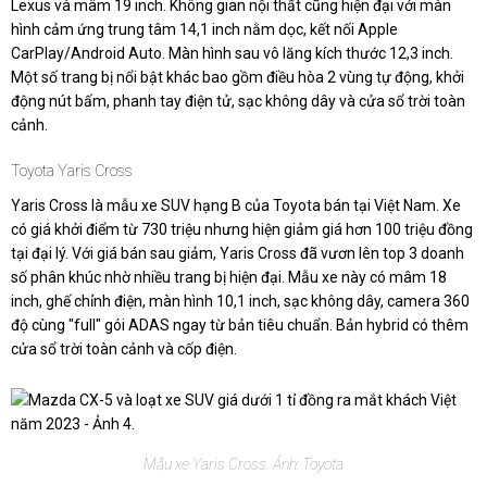
Lexus và mâm 19 inch. Không gian nội thất cũng hiện đại với màn
hình cảm ứng trung tâm 14,1 inch nằm dọc, kết nối Apple
CarPlay/Android Auto. Màn hình sau vô lăng kích thước 12,3 inch.
Một số trang bị nổi bật khác bao gồm điều hòa 2 vùng tự động, khởi
động nút bấm, phanh tay điện tử, sạc không dây và cửa sổ trời toàn
cảnh.
Toyota Yaris Cross
Yaris Cross là mẫu xe SUV hạng B của Toyota bán tại Việt Nam. Xe
có giá khởi điểm từ 730 triệu nhưng hiện giảm giá hơn 100 triệu đồng
tại đại lý. Với giá bán sau giảm, Yaris Cross đã vươn lên top 3 doanh
số phân khúc nhờ nhiều trang bị hiện đại. Mẫu xe này có mâm 18
inch, ghế chỉnh điện, màn hình 10,1 inch, sạc không dây, camera 360
độ cùng "full" gói ADAS ngay từ bản tiêu chuẩn. Bản hybrid có thêm
cửa sổ trời toàn cảnh và cốp điện.
Mẫu xe Yaris Cross. Ảnh: Toyota