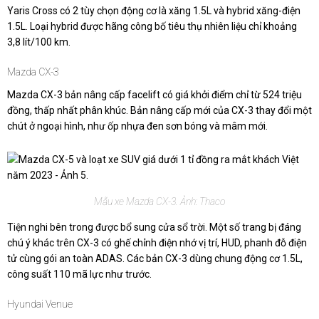
Yaris Cross có 2 tùy chọn động cơ là xăng 1.5L và hybrid xăng-điện
1.5L. Loại hybrid được hãng công bố tiêu thụ nhiên liệu chỉ khoảng
3,8 lít/100 km.
Mazda CX-3
Mazda CX-3 bản nâng cấp facelift có giá khởi điểm chỉ từ 524 triệu
đồng, thấp nhất phân khúc. Bản nâng cấp mới của CX-3 thay đổi một
chút ở ngoại hình, như ốp nhựa đen sơn bóng và mâm mới.
Mẫu xe Mazda CX-3. Ảnh: Thaco
Tiện nghi bên trong được bổ sung cửa sổ trời. Một số trang bị đáng
chú ý khác trên CX-3 có ghế chỉnh điện nhớ vị trí, HUD, phanh đỗ điện
tử cùng gói an toàn ADAS. Các bản CX-3 dùng chung động cơ 1.5L,
công suất 110 mã lực như trước.
Hyundai Venue