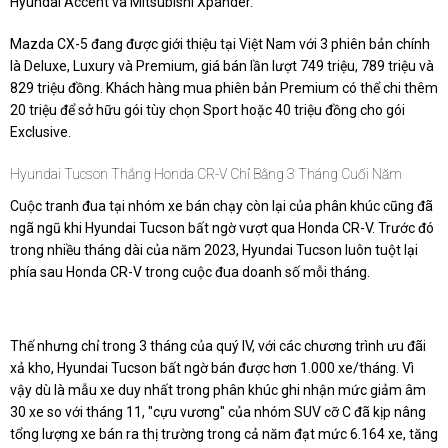
Hyundai Accent và Mitsubishi Xpander.
Mazda CX-5 đang được giới thiệu tại Việt Nam với 3 phiên bản chính
là Deluxe, Luxury và Premium, giá bán lần lượt 749 triệu, 789 triệu và
829 triệu đồng. Khách hàng mua phiên bản Premium có thể chi thêm
20 triệu để sở hữu gói tùy chọn Sport hoặc 40 triệu đồng cho gói
Exclusive.
Hyundai Tucson Thắng Honda CR-V Chỉ Bằng 3 Tháng Cuối Năm
Cuộc tranh đua tại nhóm xe bán chạy còn lại của phân khúc cũng đã
ngã ngũ khi Hyundai Tucson bất ngờ vượt qua Honda CR-V. Trước đó
trong nhiều tháng dài của năm 2023, Hyundai Tucson luôn tuột lại
phía sau Honda CR-V trong cuộc đua doanh số mỗi tháng.
Thế nhưng chỉ trong 3 tháng của quý IV, với các chương trình ưu đãi
xả kho, Hyundai Tucson bất ngờ bán được hơn 1.000 xe/tháng. Vì
vậy dù là mẫu xe duy nhất trong phân khúc ghi nhận mức giảm âm
30 xe so với tháng 11, "cựu vương" của nhóm SUV cỡ C đã kịp nâng
tổng lượng xe bán ra thị trường trong cả năm đạt mức 6.164 xe, tăng