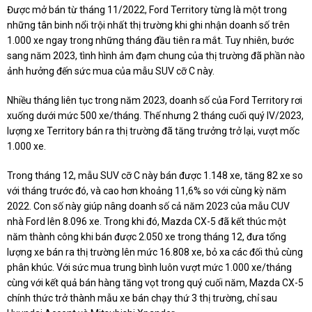
Được mở bán từ tháng 11/2022, Ford Territory từng là một trong
những tân binh nổi trội nhất thị trường khi ghi nhận doanh số trên
1.000 xe ngay trong những tháng đầu tiên ra mắt. Tuy nhiên, bước
sang năm 2023, tình hình ảm đạm chung của thị trường đã phần nào
ảnh hưởng đến sức mua của mẫu SUV cỡ C này.
Nhiều tháng liên tục trong năm 2023, doanh số của Ford Territory rơi
xuống dưới mức 500 xe/tháng. Thế nhưng 2 tháng cuối quý IV/2023,
lượng xe Territory bán ra thị trường đã tăng trưởng trở lại, vượt mốc
1.000 xe.
Trong tháng 12, mẫu SUV cỡ C này bán được 1.148 xe, tăng 82 xe so
với tháng trước đó, và cao hơn khoảng 11,6% so với cùng kỳ năm
2022. Con số này giúp nâng doanh số cả năm 2023 của mẫu CUV
nhà Ford lên 8.096 xe. Trong khi đó, Mazda CX-5 đã kết thúc một
năm thành công khi bán được 2.050 xe trong tháng 12, đưa tổng
lượng xe bán ra thị trường lên mức 16.808 xe, bỏ xa các đối thủ cùng
phân khúc. Với sức mua trung bình luôn vượt mức 1.000 xe/tháng
cùng với kết quả bán hàng tăng vọt trong quý cuối năm, Mazda CX-5
chính thức trở thành mẫu xe bán chạy thứ 3 thị trường, chỉ sau