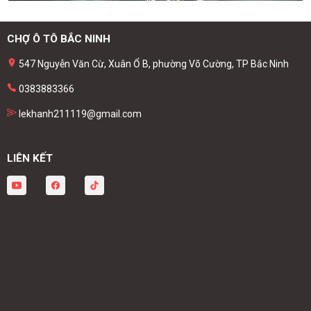
CHỢ Ô TÔ BẮC NINH
547 Nguyễn Văn Cừ, Xuân Ổ B, phường Võ Cường, TP Bắc Ninh
0383883366
lekhanh211119@gmail.com
LIÊN KẾT