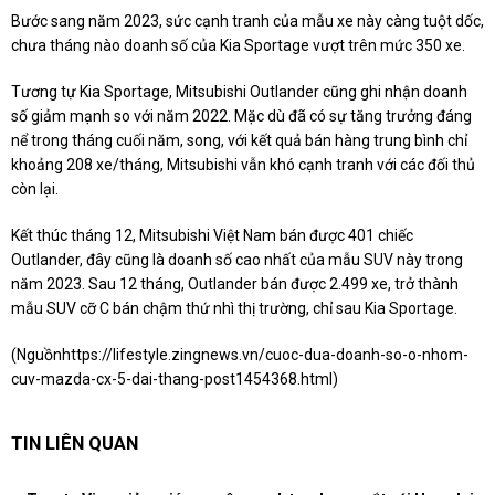
Bước sang năm 2023, sức cạnh tranh của mẫu xe này càng tuột dốc,
chưa tháng nào doanh số của Kia Sportage vượt trên mức 350 xe.
Tương tự Kia Sportage, Mitsubishi Outlander cũng ghi nhận doanh
số giảm mạnh so với năm 2022. Mặc dù đã có sự tăng trưởng đáng
nể trong tháng cuối năm, song, với kết quả bán hàng trung bình chỉ
khoảng 208 xe/tháng, Mitsubishi vẫn khó cạnh tranh với các đối thủ
còn lại.
Kết thúc tháng 12, Mitsubishi Việt Nam bán được 401 chiếc
Outlander, đây cũng là doanh số cao nhất của mẫu SUV này trong
năm 2023. Sau 12 tháng, Outlander bán được 2.499 xe, trở thành
mẫu SUV cỡ C bán chậm thứ nhì thị trường, chỉ sau Kia Sportage.
(Nguồn
https://lifestyle.zingnews.vn/cuoc-dua-doanh-so-o-nhom-
cuv-mazda-cx-5-dai-thang-post1454368.html
)
TIN LIÊN QUAN