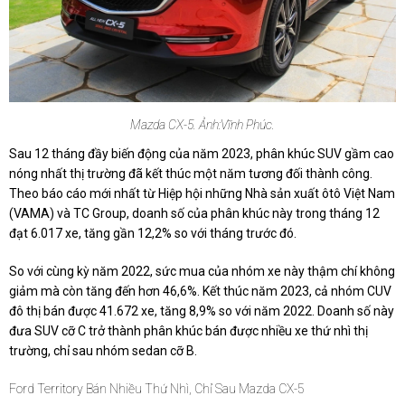
Mazda CX-5. Ảnh:Vĩnh Phúc.
Sau 12 tháng đầy biến động của năm 2023, phân khúc SUV gầm cao
nóng nhất thị trường đã kết thúc một năm tương đối thành công.
Theo báo cáo mới nhất từ Hiệp hội những Nhà sản xuất ôtô Việt Nam
(VAMA) và TC Group, doanh số của phân khúc này trong tháng 12
đạt 6.017 xe, tăng gần 12,2% so với tháng trước đó.
So với cùng kỳ năm 2022, sức mua của nhóm xe này thậm chí không
giảm mà còn tăng đến hơn 46,6%. Kết thúc năm 2023, cả nhóm CUV
đô thị bán được 41.672 xe, tăng 8,9% so với năm 2022. Doanh số này
đưa SUV cỡ C trở thành phân khúc bán được nhiều xe thứ nhì thị
trường, chỉ sau nhóm sedan cỡ B.
Ford Territory Bán Nhiều Thứ Nhì, Chỉ Sau Mazda CX-5