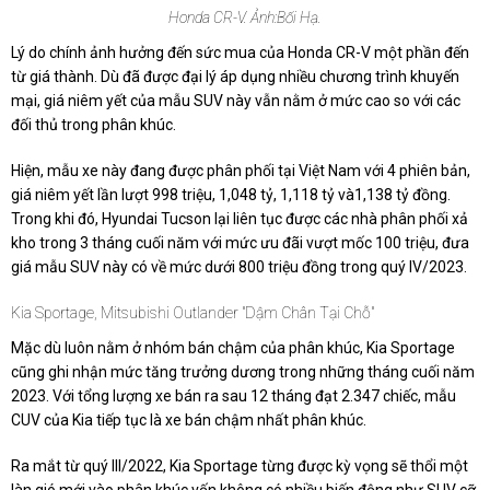
Honda CR-V. Ảnh:Bối Hạ.
Lý do chính ảnh hưởng đến sức mua của Honda CR-V một phần đến
từ giá thành. Dù đã được đại lý áp dụng nhiều chương trình khuyến
mại, giá niêm yết của mẫu SUV này vẫn nằm ở mức cao so với các
đối thủ trong phân khúc.
Hiện, mẫu xe này đang được phân phối tại Việt Nam với 4 phiên bản,
giá niêm yết lần lượt 998 triệu, 1,048 tỷ, 1,118 tỷ và
1,138 tỷ đồng
.
Trong khi đó, Hyundai Tucson lại liên tục được các nhà phân phối xả
kho trong 3 tháng cuối năm với mức ưu đãi vượt mốc 100 triệu, đưa
giá mẫu SUV này có về mức dưới 800 triệu đồng trong quý IV/2023.
Kia Sportage, Mitsubishi Outlander "dậm Chân Tại Chỗ"
Mặc dù luôn nằm ở nhóm bán chậm của phân khúc, Kia Sportage
cũng ghi nhận mức tăng trưởng dương trong những tháng cuối năm
2023. Với tổng lượng xe bán ra sau 12 tháng đạt 2.347 chiếc, mẫu
CUV của Kia tiếp tục là xe bán chậm nhất phân khúc.
Ra mắt từ quý III/2022, Kia Sportage từng được kỳ vọng sẽ thổi một