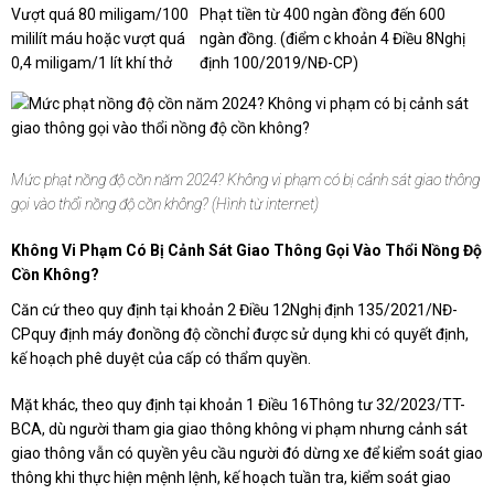
Vượt quá 80 miligam/100
Phạt tiền từ 400 ngàn đồng đến 600
mililít máu hoặc vượt quá
ngàn đồng. (điểm c khoản 4 Điều 8Nghị
0,4 miligam/1 lít khí thở
định 100/2019/NĐ-CP)
Mức phạt nồng độ cồn năm 2024? Không vi phạm có bị cảnh sát giao thông
gọi vào thổi nồng độ cồn không? (Hình từ internet)
Không Vi Phạm Có Bị Cảnh Sát Giao Thông Gọi Vào Thổi Nồng Độ
Cồn Không?
Căn cứ theo quy định tại khoản 2 Điều 12Nghị định 135/2021/NĐ-
CPquy định máy đonồng độ cồnchỉ được sử dụng khi có quyết định,
kế hoạch phê duyệt của cấp có thẩm quyền.
Mặt khác, theo quy định tại khoản 1 Điều 16Thông tư 32/2023/TT-
BCA, dù người tham gia giao thông không vi phạm nhưng cảnh sát
giao thông vẫn có quyền yêu cầu người đó dừng xe để kiểm soát giao
thông khi thực hiện mệnh lệnh, kế hoạch tuần tra, kiểm soát giao