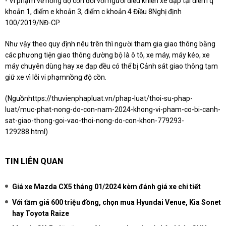
- Vi phạm về nồng độ cồn đối với người điều khiển xe đạp tại điểm q
khoản 1, điểm e khoản 3, điểm c khoản 4 Điều 8Nghị định
100/2019/NĐ-CP.
Như vậy theo quy định nêu trên thì người tham gia giao thông bằng
các phương tiện giao thông đường bộ là ô tô, xe máy, máy kéo, xe
máy chuyên dùng hay xe đạp đều có thể bị Cảnh sát giao thông tạm
giữ xe vì lỗi vi phạmnồng độ cồn.
(Nguồn
https://thuvienphapluat.vn/phap-luat/thoi-su-phap-
luat/muc-phat-nong-do-con-nam-2024-khong-vi-pham-co-bi-canh-
sat-giao-thong-goi-vao-thoi-nong-do-con-khon-779293-
129288.html
)
TIN LIÊN QUAN
Giá xe Mazda CX5 tháng 01/2024 kèm đánh giá xe chi tiết
Với tầm giá 600 triệu đồng, chọn mua Hyundai Venue, Kia Sonet
hay Toyota Raize