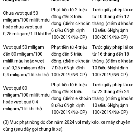
Phạt tiền từ 2 triệu
Tước giấy phép lái xe
Chưa vượt quá 50
đồng đến 3 triệu
từ 10 tháng đến 12
miligam/100 mililít máu
đồng. (điểm c khoản
tháng. (điểm đ khoản
hoặc chưa vượt quá
6 Điều 6Nghị định
10 Điều 6Nghị định
0,25 miligam/1 lít khí thở
100/2019/NĐ-CP)
100/2019/NĐ-CP)
Vượt quá 50 miligam
Phạt tiền từ 4 triệu
Tước giấy phép lái xe
đến 80 miligam/100
đồng đến 5 triệu
từ 16 tháng đến 18
mililít máu hoặc vượt
đồng. (điểm c khoản
tháng. (điểm e khoản
quá 0,25 miligam đến
7 Điều 6Nghị định
10 Điều 6Nghị định
0,4 miligam/1 lít khí thở
100/2019/NĐ-CP)
100/2019/NĐ-CP)
Phạt tiền từ 6 triệu
Tước giấy phép lái xe
Vượt quá 80
đồng đến 8 triệu
từ 22 tháng đến 24
miligam/100 mililít máu
đồng. (điểm e khoản
tháng. (điểm g khoản
hoặc vượt quá 0,4
8 Điều 6Nghị định
10 Điều 6Nghị định
miligam/1 lít khí thở
100/2019/NĐ-CP)
100/2019/NĐ-CP)
(3) Mức phạt nồng độ cồn năm 2024 với máy kéo, xe máy chuyên
dùng (sau đây gọi chung là xe):