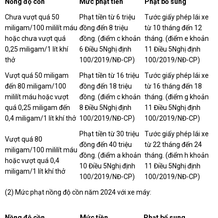
Nồng độ cồn
Mức phạt tiền
Phạt bổ sung
Chưa vượt quá 50
Phạt tiền từ 6 triệu
Tước giấy phép lái xe
miligam/100 mililít máu
đồng đến 8 triệu
từ 10 tháng đến 12
hoặc chưa vượt quá
đồng. (điểm c khoản
tháng. (điểm e khoản
0,25 miligam/1 lít khí
6 Điều 5Nghị định
11 Điều 5Nghị định
thở
100/2019/NĐ-CP)
100/2019/NĐ-CP)
Vượt quá 50 miligam
Phạt tiền từ 16 triệu
Tước giấy phép lái xe
đến 80 miligam/100
đồng đến 18 triệu
từ 16 tháng đến 18
mililít máu hoặc vượt
đồng. (điểm c khoản
tháng. (điểm g khoản
quá 0,25 miligam đến
8 Điều 5Nghị định
11 Điều 5Nghị định
0,4 miligam/1 lít khí thở
100/2019/NĐ-CP)
100/2019/NĐ-CP)
Phạt tiền từ 30 triệu
Tước giấy phép lái xe
Vượt quá 80
đồng đến 40 triệu
từ 22 tháng đến 24
miligam/100 mililít máu
đồng. (điểm a khoản
tháng. (điểm h khoản
hoặc vượt quá 0,4
10 Điều 5Nghị định
11 Điều 5Nghị định
miligam/1 lít khí thở
100/2019/NĐ-CP)
100/2019/NĐ-CP)
(2) Mức phạt nồng độ cồn năm 2024 với xe máy:
Nồng độ cồn
Mức tiền
Phạt bổ sung