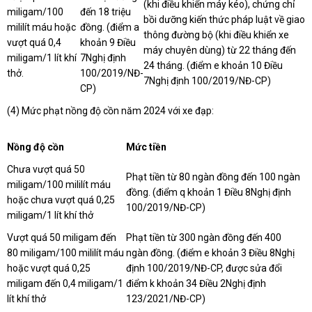
(khi điều khiển máy kéo), chứng chỉ
miligam/100
đến 18 triệu
bồi dưỡng kiến thức pháp luật về giao
mililít máu hoặc
đồng. (điểm a
thông đường bộ (khi điều khiển xe
vượt quá 0,4
khoản 9 Điều
máy chuyên dùng) từ 22 tháng đến
miligam/1 lít khí
7Nghị định
24 tháng. (điểm e khoản 10 Điều
thở.
100/2019/NĐ-
7Nghị định 100/2019/NĐ-CP)
CP)
(4) Mức phạt nồng độ cồn năm 2024 với xe đạp:
Nồng độ cồn
Mức tiền
Chưa vượt quá 50
Phạt tiền từ 80 ngàn đồng đến 100 ngàn
miligam/100 mililít máu
đồng. (điểm q khoản 1 Điều 8Nghị định
hoặc chưa vượt quá 0,25
100/2019/NĐ-CP)
miligam/1 lít khí thở
Vượt quá 50 miligam đến
Phạt tiền từ 300 ngàn đồng đến 400
80 miligam/100 mililít máu
ngàn đồng. (điểm e khoản 3 Điều 8Nghị
hoặc vượt quá 0,25
định 100/2019/NĐ-CP, được sửa đổi
miligam đến 0,4 miligam/1
điểm k khoản 34 Điều 2Nghị định
lít khí thở
123/2021/NĐ-CP)