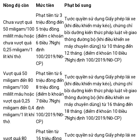
Nồng độ cồn
Mức tiền
Phạt bổ sung
Phạt tiền từ 3
Tước quyền sử dụng Giấy phép lái xe
Chưa vượt quá
triệu đồng đến
(khi điều khiển máy kéo), chứng chỉ
50 miligam/100
5 triệu đồng.
bồi dưỡng kiến thức pháp luật về giao
mililít máu hoặc
(điểm c khoản
thông đường bộ (khi điều khiển xe
chưa vượt quá
6 Điều 7Nghị
máy chuyên dùng) từ 10 tháng đến
0,25 miligam/1
định
12 tháng. (điểm d khoản 10 Điều
lít khí thở.
100/2019/NĐ-
7Nghị định 100/2019/NĐ-CP)
CP)
Vượt quá 50
Phạt tiền từ 6
Tước quyền sử dụng Giấy phép lái xe
miligam đến 80
triệu đồng đến
(khi điều khiển máy kéo), chứng chỉ
miligam/100
8 triệu đồng.
bồi dưỡng kiến thức pháp luật về giao
mililít máu hoặc
(điểm b khoản
thông đường bộ (khi điều khiển xe
vượt quá 0,25
7 Điều 7Nghị
máy chuyên dùng) từ 16 tháng đến
miligam đến 0,4
định
18 tháng. (điểm đ khoản 10 Điều
miligam/1 lít khí
100/2019/NĐ-
7Nghị định 100/2019/NĐ-CP)
thở.
CP)
Phạt tiền từ
Tước quyền sử dụng Giấy phép lái xe
vượt quá 80
16 triệu đồng