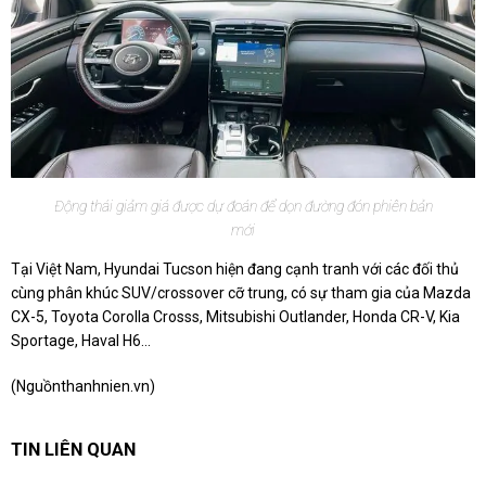
Động thái giảm giá được dự đoán để dọn đường đón phiên bản
mới
Tại Việt Nam, Hyundai Tucson hiện đang cạnh tranh với các đối thủ
cùng phân khúc SUV/crossover cỡ trung, có sự tham gia của Mazda
CX-5, Toyota Corolla Crosss, Mitsubishi Outlander, Honda CR-V, Kia
Sportage, Haval H6...
(Nguồn
thanhnien.vn
)
TIN LIÊN QUAN