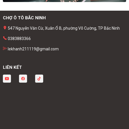
CHỢ Ô TÔ BẮC NINH
547 Nguyễn Văn Cừ, Xuân Ổ B, phường Võ Cường, TP Bắc Ninh
0383883366
lekhanh211119@gmail.com
LIÊN KẾT