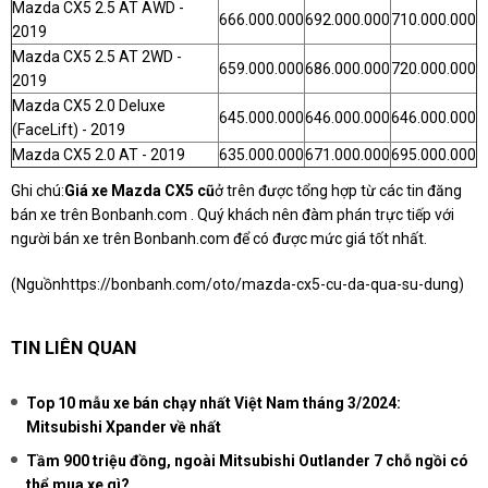
Mazda CX5 2.5 AT AWD -
666.000.000
692.000.000
710.000.000
2019
Mazda CX5 2.5 AT 2WD -
659.000.000
686.000.000
720.000.000
2019
Mazda CX5 2.0 Deluxe
645.000.000
646.000.000
646.000.000
(FaceLift) - 2019
Mazda CX5 2.0 AT - 2019
635.000.000
671.000.000
695.000.000
Ghi chú:
Giá xe Mazda CX5 cũ
ở trên được tổng hợp từ các tin đăng
bán xe trên Bonbanh.com . Quý khách nên đàm phán trực tiếp với
người bán xe trên Bonbanh.com để có được mức giá tốt nhất.
(Nguồn
https://bonbanh.com/oto/mazda-cx5-cu-da-qua-su-dung
)
TIN LIÊN QUAN
Top 10 mẫu xe bán chạy nhất Việt Nam tháng 3/2024:
Mitsubishi Xpander về nhất
Tầm 900 triệu đồng, ngoài Mitsubishi Outlander 7 chỗ ngồi có
thể mua xe gì?