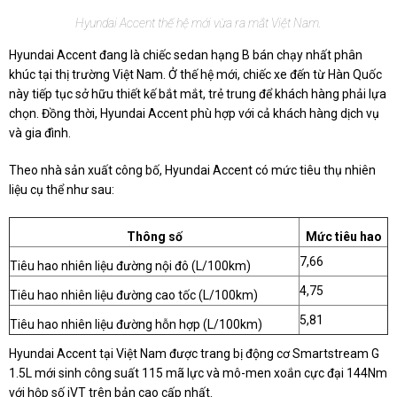
Hyundai Accent thế hệ mới vừa ra mắt Việt Nam.
Hyundai Accent đang là chiếc sedan hạng B bán chạy nhất phân
khúc tại thị trường Việt Nam. Ở thế hệ mới, chiếc xe đến từ Hàn Quốc
này tiếp tục sở hữu thiết kế bắt mắt, trẻ trung để khách hàng phải lựa
chọn. Đồng thời, Hyundai Accent phù hợp với cả khách hàng dịch vụ
và gia đình.
Theo nhà sản xuất công bố, Hyundai Accent có mức tiêu thụ nhiên
liệu cụ thể như sau:
Thông số
Mức tiêu hao
7,66
Tiêu hao nhiên liệu đường nội đô (L/100km)
4,75
Tiêu hao nhiên liệu đường cao tốc (L/100km)
5,81
Tiêu hao nhiên liệu đường hỗn hợp (L/100km)
Hyundai Accent tại Việt Nam được trang bị động cơ Smartstream G
1.5L mới sinh công suất 115 mã lực và mô-men xoắn cực đại 144Nm
với hộp số iVT trên bản cao cấp nhất.