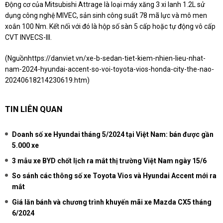
Động cơ của Mitsubishi Attrage là loại máy xăng 3 xi lanh 1.2L sử
dụng công nghệ MIVEC, sản sinh công suất 78 mã lực và mô men
xoắn 100 Nm. Kết nối với đó là hộp số sàn 5 cấp hoặc tự động vô cấp
CVT INVECS-III.
(Nguồn
https://danviet.vn/xe-b-sedan-tiet-kiem-nhien-lieu-nhat-
nam-2024-hyundai-accent-so-voi-toyota-vios-honda-city-the-nao-
20240618214230619.htm
)
TIN LIÊN QUAN
Doanh số xe Hyundai tháng 5/2024 tại Việt Nam: bán được gần
5.000 xe
3 mẫu xe BYD chốt lịch ra mắt thị trường Việt Nam ngày 15/6
So sánh các thông số xe Toyota Vios và Hyundai Accent mới ra
mắt
Giá lăn bánh và chương trình khuyến mãi xe Mazda CX5 tháng
6/2024