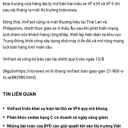
khai trương cửa hàng đại lý, mở bán hai mẫu xe VF e34 và VF 5 chỉ
sau vài tháng ra mắt thị trường Indonesia.
Đồng thời, VinFast cũng ra mắt thương hiệu tại Thái Lan và
Philippines, chính thức giao xe ở châu Âu sau khi phát triển mạng
lưới chăm sóc khách hàng rộng khắp, thiết lập hiện diện tại khu vực
Trung Đông, khởi công xây dựng nhà máy ở Ấn Độ và mở rộng mạng
lưới bán hàng trên toàn cầu.
VinFast sẽ công bố báo cáo tài chính quý II vào ngày 15/8.
(Nguồn
https://vtcnews.vn/6-thang-vinfast-ban-giao-gan-21-800-o-
to-ar882985.html
)
TIN LIÊN QUAN
VinFast triển khai sự kiện lái thử xe VF6 quy mô khủng
Phân khúc sedan hạng C có doanh số ngày càng giảm
Những bài toán của BYD cần giải quyết khi vào thị trường Việt