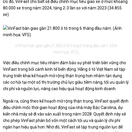
Do đó, VinFast cho biết sẽ điều chỉnh mục tiêu giao xe ở mức khoảng
80.000 xe trong năm 2024, tăng 2-3 lần so với năm 2023 (34.855
xe).
VinFast bàn giao gần 21.800 ô tô trong 6 tháng đầu năm. (Ảnh
minh họa: VFS)
Việc điều chỉnh mục tiêu nhằm đảm bảo sự phát triển bền vững cho
VinFast trong bối cảnh kinh tế biến động. Hãng ô tô Việt Nam sẽ tập
trung triển khai kế hoạch mở rộng thận trọng hơn nhằm tận dụng
các cơ hội tại một số thị trường chủ lực giàu tiềm năng, tối ưu quản lý
chi phí và nguồn lực, nâng cao hiệu quả hoạt động kinh doanh.
Ngoài ra, cũng theo kế hoạch mở rộng thận trọng, VinFast quyết định
điều chỉnh mốc thời gian hoạt động của nhà máy Bắc Carolina, dự
kiến nhà máy sẽ đi vào sản xuất trong năm 2028. Quyết định này sẽ
cho phép VinFast phân bổ vốn một cách tối ưu và quản lý chi phí
ngắn hạn hiệu quả hơn. Nhờ đó, VinFast sẽ tập trung nguồn lực để