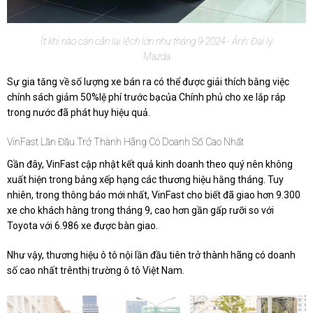
Ít khi nào cán cân lại lệch lớn như tháng 9-2024 - Ảnh: Đại lý
Mazda
Sự gia tăng về số lượng xe bán ra có thể được giải thích bằng việc
chính sách giảm 50%lệ phí trước bạcủa Chính phủ cho xe lắp ráp
trong nước đã phát huy hiệu quả.
VinFast Lần Đầu Trở Thành Hãng Có Doanh Số Cao Nhất
Gần đây, VinFast cập nhật kết quả kinh doanh theo quý nên không
xuất hiện trong bảng xếp hạng các thương hiệu hằng tháng. Tuy
nhiên, trong thông báo mới nhất, VinFast cho biết đã giao hơn 9.300
xe cho khách hàng trong tháng 9, cao hơn gần gấp rưỡi so với
Toyota với 6.986 xe được bàn giao.
Như vậy, thương hiệu ô tô nội lần đầu tiên trở thành hãng có doanh
số cao nhất trênthị trường ô tô Việt Nam.