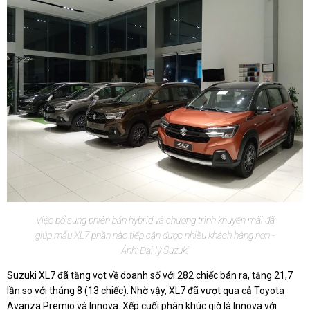
Việc bổ sung phiên bản hybrid và chương trình khuyến mãi đã
giúp mẫu XL7 phần nào tiếp cận được nhiều khách hàng hơn -
Ảnh: Đại lý Suzuki
Suzuki XL7 đã tăng vọt về doanh số với 282 chiếc bán ra, tăng 21,7
lần so với tháng 8 (13 chiếc). Nhờ vậy, XL7 đã vượt qua cả Toyota
Avanza Premio và Innova. Xếp cuối phân khúc giờ là Innova với