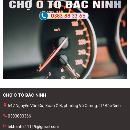
CHỢ Ô TÔ BẮC NINH
547 Nguyễn Văn Cừ, Xuân Ổ B, phường Võ Cường, TP Bắc Ninh
0383883366
lekhanh211119@gmail.com