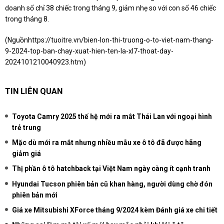
doanh số chỉ 38 chiếc trong tháng 9, giảm nhẹ so với con số 46 chiếc
trong tháng 8.
(Nguồn
https://tuoitre.vn/bien-lon-thi-truong-o-to-viet-nam-thang-
9-2024-top-ban-chay-xuat-hien-ten-la-xl7-thoat-day-
2024101210040923.htm
)
TIN LIÊN QUAN
Toyota Camry 2025 thế hệ mới ra mắt Thái Lan với ngoại hình
trẻ trung
Mặc dù mới ra mắt nhưng nhiều mẫu xe ô tô đã được hãng
giảm giá
Thị phần ô tô hatchback tại Việt Nam ngày càng ít cạnh tranh
Hyundai Tucson phiên bản cũ khan hàng, người dùng chờ đón
phiên bản mới
Giá xe Mitsubishi XForce tháng 9/2024 kèm Đánh giá xe chi tiết