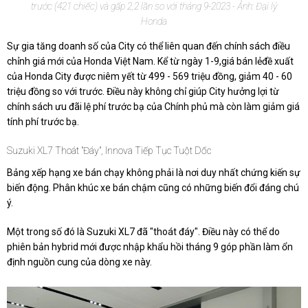
trước (421 chiếc) và gấp 2,2 lần so với tháng 9-2023 - Ảnh: Đại lý
Honda
Sự gia tăng doanh số của City có thể liên quan đến chính sách điều
chỉnh giá mới của Honda Việt Nam. Kể từ ngày 1-9,giá bán lẻđề xuất
của Honda City được niêm yết từ 499 - 569 triệu đồng, giảm 40 - 60
triệu đồng so với trước. Điều này không chỉ giúp City hưởng lợi từ
chính sách ưu đãi lệ phí trước bạ của Chính phủ mà còn làm giảm giá
tính phí trước bạ.
Suzuki XL7 Thoát "đáy", Innova Tiếp Tục Tuột Dốc
Bảng xếp hạng xe bán chạy không phải là nơi duy nhất chứng kiến sự
biến động. Phân khúc xe bán chậm cũng có những biến đổi đáng chú
ý.
Một trong số đó là Suzuki XL7 đã "thoát đáy". Điều này có thể do
phiên bản hybrid mới được nhập khẩu hồi tháng 9 góp phần làm ổn
định nguồn cung của dòng xe này.