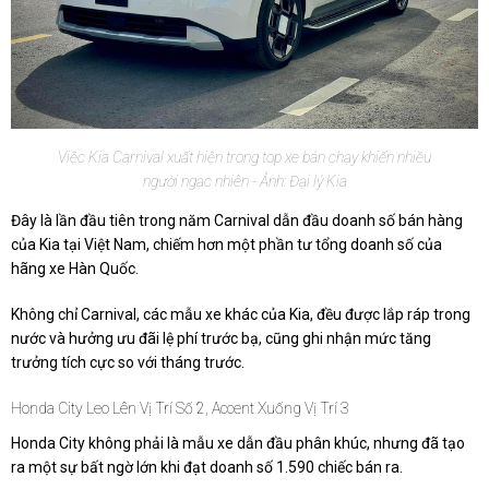
Việc Kia Carnival xuất hiện trong top xe bán chạy khiến nhiều
người ngạc nhiên - Ảnh: Đại lý Kia
Đây là lần đầu tiên trong năm Carnival dẫn đầu doanh số bán hàng
của Kia tại Việt Nam, chiếm hơn một phần tư tổng doanh số của
hãng xe Hàn Quốc.
Không chỉ Carnival, các mẫu xe khác của Kia, đều được lắp ráp trong
nước và hưởng ưu đãi lệ phí trước bạ, cũng ghi nhận mức tăng
trưởng tích cực so với tháng trước.
Honda City Leo Lên Vị Trí Số 2, Accent Xuống Vị Trí 3
Honda City không phải là mẫu xe dẫn đầu phân khúc, nhưng đã tạo
ra một sự bất ngờ lớn khi đạt doanh số 1.590 chiếc bán ra.