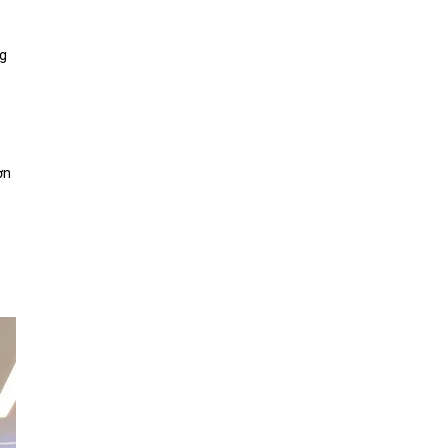
ng
ơn