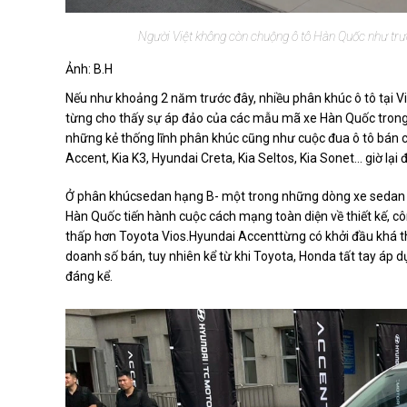
Người Việt không còn chuộng ô tô Hàn Quốc như trướ
Ảnh: B.H
Nếu như khoảng 2 năm trước đây, nhiều phân khúc ô tô tại
từng cho thấy sự áp đảo của các mẫu mã xe Hàn Quốc trong c
những kẻ thống lĩnh phân khúc cũng như cuộc đua ô tô bán 
Accent, Kia K3, Hyundai Creta, Kia Seltos, Kia Sonet… giờ lạ
Ở phân khúcsedan hạng B- một trong những dòng xe sedan h
Hàn Quốc tiến hành cuộc cách mạng toàn diện về thiết kế, c
thấp hơn Toyota Vios.Hyundai Accenttừng có khởi đầu khá t
doanh số bán, tuy nhiên kể từ khi Toyota, Honda tất tay áp d
đáng kể.