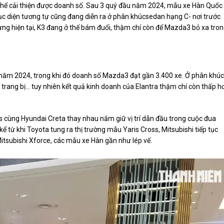
thể cải thiện được doanh số. Sau 3 quý đầu năm 2024, mẫu xe Hàn Quốc
Cục diện tương tự cũng đang diễn ra ở phân khúcsedan hạng C- nơi trước
ng hiện tại, K3 đang ở thế bám đuổi, thậm chí còn để Mazda3 bỏ xa tro
ầu năm 2024, trong khi đó doanh số Mazda3 đạt gần 3.400 xe. Ở phân khúc
, trang bị… tuy nhiên kết quả kinh doanh của Elantra thậm chí còn thấp h
s cùng Hyundai Creta thay nhau nắm giữ vị trí dẫn đầu trong cuộc đua
 từ khi Toyota tung ra thị trường mẫu Yaris Cross, Mitsubishi tiếp tục
itsubishi Xforce, các mẫu xe Hàn gần như lép vế.