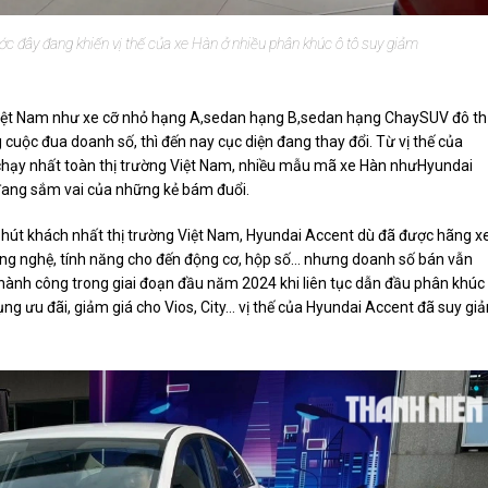
c đây đang khiến vị thế của xe Hàn ở nhiều phân khúc ô tô suy giảm
 Việt Nam như xe cỡ nhỏ hạng A,sedan hạng B,sedan hạng ChaySUV đô th
uộc đua doanh số, thì đến nay cục diện đang thay đổi. Từ vị thế của
chạy nhất toàn thị trường Việt Nam, nhiều mẫu mã xe Hàn nhưHyundai
i đang sắm vai của những kẻ bám đuổi.
út khách nhất thị trường Việt Nam, Hyundai Accent dù đã được hãng x
ông nghệ, tính năng cho đến động cơ, hộp số… nhưng doanh số bán vẫn
hành công trong giai đoạn đầu năm 2024 khi liên tục dẫn đầu phân khúc
ụng ưu đãi, giảm giá cho Vios, City… vị thế của Hyundai Accent đã suy gi