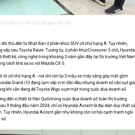
 thị phần ô tô Hàn Quốc đã giảm còn 24%
 đối thủ đến từ Nhật Bản ở phân khúc SUV cỡ nhỏ hạng A. Tuy nhiên,
g xếp sau Toyota Raize. Tương tự, ở phân khúcCrossover 5 chỗ, Hyunda
 thiết kế, công nghệ trong khoảng 3 năm gần đây tại thị trường Việt Nam
oảng cách khá xa so với Mazda CX-5.
ô tô cỡ nhỏ hạng A - nơi chỉ còn lại 3 mẫu xe máy xăng góp mặt gồm
yundai Grand i10 đang tạm xếp vị trí dẫn đầu nhưng doanh số vẫn sụt gi
ọng khi vẫn đang để Toyota Wigo vượt mặt trong cuộc đua doanh số.
ởng đến vị thếô tô Hàn Quốctrong cuộc đua doanh số toàn thị trường.
au 9 tháng đầu năm 2024, chỉ có Hyundai Accent là đại diện duy nhất c
m. Tuy nhiên, Hyundai Accent gần như không còn cơ hội cạnh tranh ngôi
 số.