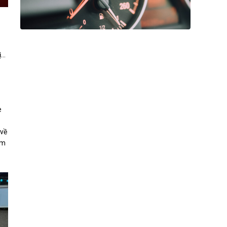
ị…
e
 về
ảm