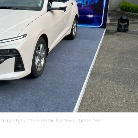
hỉ bán được 8.200 xe, xếp sau Toyota Vios (đạt 8.812 xe)