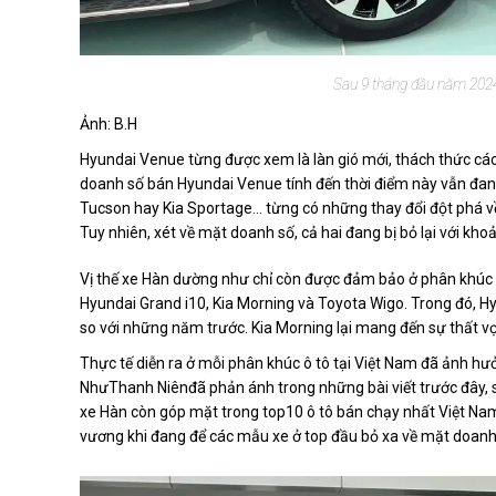
Sau 9 tháng đầu năm 2024
Ảnh: B.H
Hyundai Venue từng được xem là làn gió mới, thách thức các
doanh số bán Hyundai Venue tính đến thời điểm này vẫn đan
Tucson hay Kia Sportage… từng có những thay đổi đột phá về
Tuy nhiên, xét về mặt doanh số, cả hai đang bị bỏ lại với kh
Vị thế xe Hàn dường như chỉ còn được đảm bảo ở phân khúc 
Hyundai Grand i10, Kia Morning và Toyota Wigo. Trong đó, H
so với những năm trước. Kia Morning lại mang đến sự thất v
Thực tế diễn ra ở mỗi phân khúc ô tô tại Việt Nam đã ảnh hư
NhưThanh Niênđã phản ánh trong những bài viết trước đây, s
xe Hàn còn góp mặt trong top10 ô tô bán chạy nhất Việt Na
vương khi đang để các mẫu xe ở top đầu bỏ xa về mặt doanh