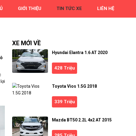
Ủ
GIỚI THIỆU
TIN TỨC XE
LIÊN HỆ
XE MỚI VỀ
Hyundai Elantra 1.6 AT 2020
 ô
428 Triệu
c
lợi
Toyota Vios 1.5G 2018
339 Triệu
Mazda BT50 2.2L 4x2 AT 2015
285 Triệu