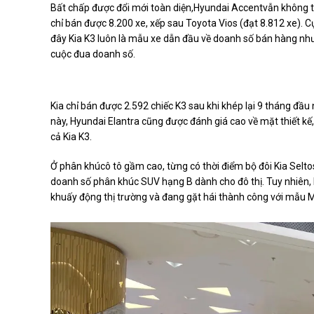
Bất chấp được đổi mới toàn diện,Hyundai Accentvẫn không 
chỉ bán được 8.200 xe, xếp sau Toyota Vios (đạt 8.812 xe). 
đây Kia K3 luôn là mẫu xe dẫn đầu về doanh số bán hàng như
cuộc đua doanh số.
Kia chỉ bán được 2.592 chiếc K3 sau khi khép lại 9 tháng đ
này, Hyundai Elantra cũng được đánh giá cao về mặt thiết kế
cả Kia K3.
Ở phân khúcô tô gầm cao, từng có thời điểm bộ đôi Kia Selto
doanh số phân khúc SUV hạng B dành cho đô thị. Tuy nhiên, kể
khuấy động thị trường và đang gặt hái thành công với mẫu M