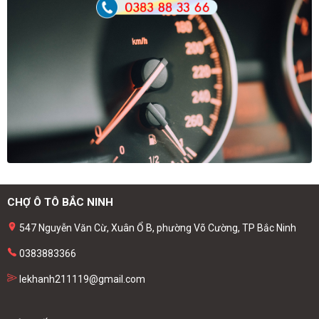
CHỢ Ô TÔ BẮC NINH
547 Nguyễn Văn Cừ, Xuân Ổ B, phường Võ Cường, TP Bắc Ninh
0383883366
lekhanh211119@gmail.com