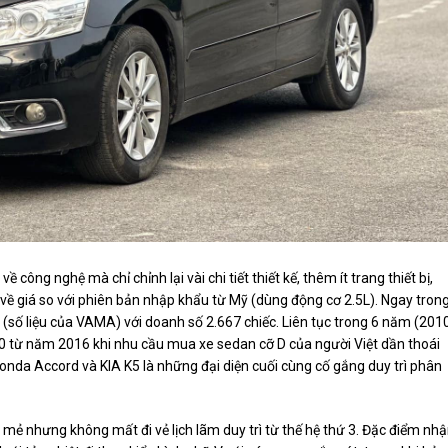
ông nghệ mà chỉ chỉnh lại vài chi tiết thiết kế, thêm ít trang thiết bị,
ề giá so với phiên bản nhập khẩu từ Mỹ (dùng động cơ 2.5L). Ngay tron
(số liệu của VAMA) với doanh số 2.667 chiếc. Liên tục trong 6 năm (201
10 từ năm 2016 khi nhu cầu mua xe sedan cỡ D của người Việt dần thoái
Honda Accord và KIA K5 là những đại diện cuối cùng cố gắng duy trì phân
mẻ nhưng không mất đi vẻ lịch lãm duy trì từ thế hệ thứ 3. Đặc điểm nh