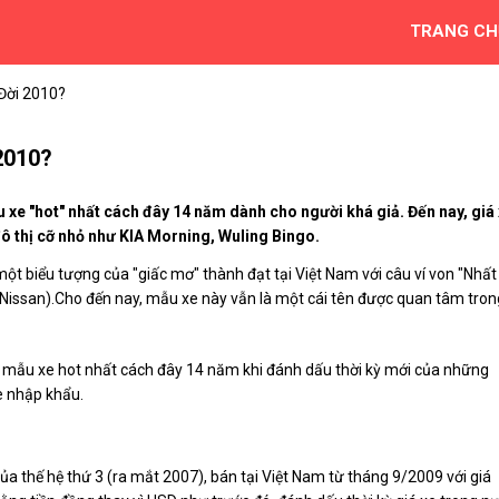
TRANG CH
Đời 2010?
2010?
xe "hot" nhất cách đây 14 năm dành cho người khá giả. Đến nay, giá
đô thị cỡ nhỏ như KIA Morning, Wuling Bingo.
ột biểu tượng của "giấc mơ" thành đạt tại Việt Nam với câu ví von "Nhất
 Nissan).Cho đến nay, mẫu xe này vẫn là một cái tên được quan tâm tron
g mẫu xe hot nhất cách đây 14 năm khi đánh dấu thời kỳ mới của những
e nhập khẩu.
ủa thế hệ thứ 3 (ra mắt 2007), bán tại Việt Nam từ tháng 9/2009 với giá