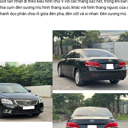
ới tản nhiệt đi theo kiểu hình chữ V với các mang sắc nét, trong khi bản
chia cụm đèn sương mù hình thang xuôi, khác với hình thang ngược của 
 thanh dọc phân chia rõ giữa đèn pha, đèn cốt và xi-nhan. Đèn sương mù