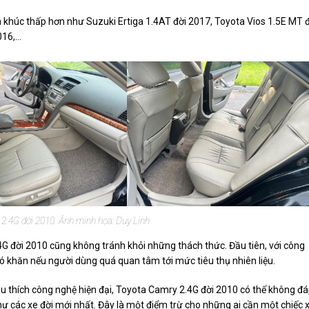
 khúc thấp hơn như Suzuki Ertiga 1.4AT đời 2017, Toyota Vios 1.5E MT 
6,...
 2.4G đời 2010. Ảnh minh họa: Duy Linh
G đời 2010 cũng không tránh khỏi những thách thức. Đầu tiên, với công
ó khăn nếu người dùng quá quan tâm tới mức tiêu thụ nhiên liệu.
u thích công nghệ hiện đại, Toyota Camry 2.4G đời 2010 có thể không đ
 như các xe đời mới nhất. Đây là một điểm trừ cho những ai cần một chiếc 