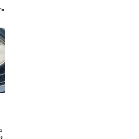
đời
áp
xe