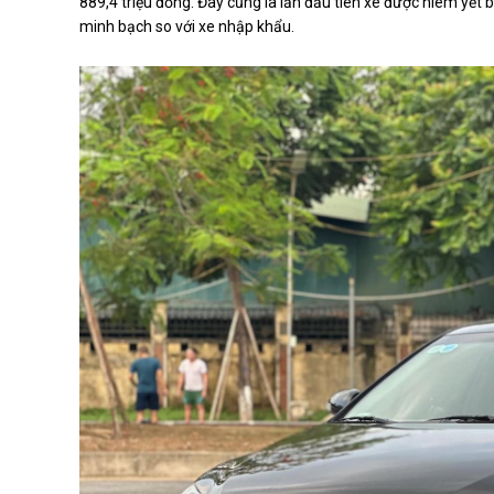
889,4 triệu đồng. Đây cũng là lần đầu tiên xe được niêm yết 
minh bạch so với xe nhập khẩu.