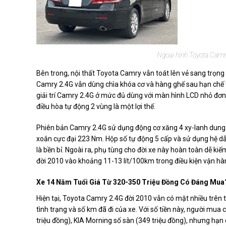
Ngoại hình Toyota Camry
Bên trong, nội thất Toyota Camry vẫn toát lên vẻ sang trọng
Camry 2.4G vẫn dùng chìa khóa cơ và hàng ghế sau hạn chế t
giải trí Camry 2.4G ở mức đủ dùng với màn hình LCD nhỏ đơ
điều hòa tự động 2 vùng là một lợi thế.
Phiên bản Camry 2.4G sử dụng động cơ xăng 4 xy-lanh dung t
xoắn cực đại 223 Nm. Hộp số tự động 5 cấp và sử dụng hệ dẫn
là bền bỉ. Ngoài ra, phụ tùng cho đời xe này hoàn toàn dễ kiế
đời 2010 vào khoảng 11-13 lít/100km trong điều kiện vận hàn
Xe 14 Năm Tuổi Giá Từ 320-350 Triệu Đồng Có Đáng Mua
Hiện tại, Toyota Camry 2.4G đời 2010 vẫn có mặt nhiều trên 
tình trạng và số km đã đi của xe. Với số tiền này, người mua
triệu đồng), KIA Morning số sàn (349 triệu đồng), nhưng hạn 