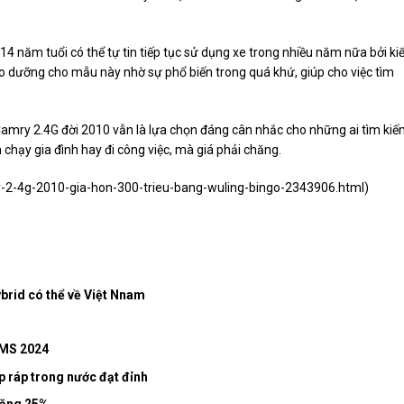
 năm tuổi có thể tự tin tiếp tục sử dụng xe trong nhiều năm nữa bởi ki
o dưỡng cho mẫu này nhờ sự phổ biến trong quá khứ, giúp cho việc tìm
Camry 2.4G đời 2010 vẫn là lựa chọn đáng cân nhắc cho những ai tìm ki
 chạy gia đình hay đi công việc, mà giá phải chăng.
y-2-4g-2010-gia-hon-300-trieu-bang-wuling-bingo-2343906.html
)
brid có thể về Việt Nnam
VMS 2024
p ráp trong nước đạt đỉnh