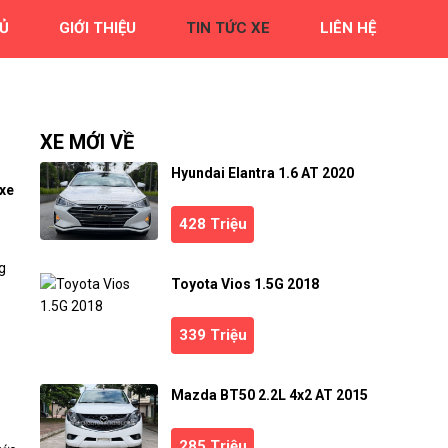
Ủ
GIỚI THIỆU
TIN TỨC XE
LIÊN HỆ
XE MỚI VỀ
Hyundai Elantra 1.6 AT 2020
 xe
428 Triệu
g
Toyota Vios 1.5G 2018
339 Triệu
Mazda BT50 2.2L 4x2 AT 2015
285 Triệu