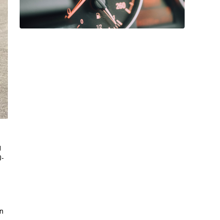
g
0-
ận