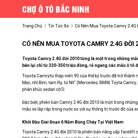
Trang Chủ
Tin Tức Xe
Có Nên Mua Toyota Camry 2.4G 
CÓ NÊN MUA TOYOTA CAMRY 2.4G ĐỜI 
Toyota Camry 2.4G đời 2010 từng là một trong những mẫu 
bán lại chỉ từ 320-350 triệu đồng, rẻ ngang các mẫu ô tô 
Toyota Camrytừ thập niên 90 của thế kỷ trước đã trở thành m
Mẹc, nhì Bim, tam Ry, tứ Nít" (Mercedes, BMW, Toyta Camry,
phân khúc sedan cỡ D.
Đặc biệt, phiên bản Camry 2.4G đời 2010 là một trong nhữn
mẫu xe lắp ráp trong nước so với sự thống trị trước đó của x
Khởi Đầu Giai Đoạn 6 Năm Bùng Cháy Tại Việt Nam
Toyota Camry 2.4G đời 2010 là phiên bản nâng cấp facelift c