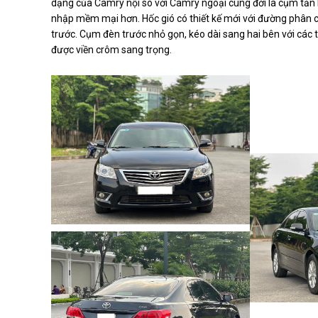
dạng của Camry nội so với Camry ngoại cùng đời là cụm tản lư
nhập mềm mại hơn. Hốc gió có thiết kế mới với đường phân 
trước. Cụm đèn trước nhỏ gọn, kéo dài sang hai bên với các
được viền crôm sang trọng.