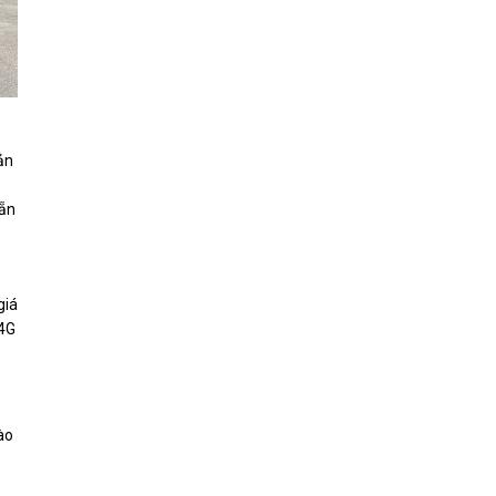
ản
sẵn
giá
.4G
ào