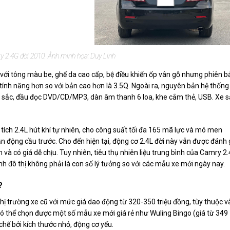
 2.4G đời 2010. Ảnh minh họa: Duy Linh
 với tông màu be, ghế da cao cấp, bệ điều khiển ốp vân gỗ nhưng phiên b
ính năng hơn so với bản cao hơn là 3.5Q. Ngoài ra, nguyên bản hệ thống
n sắc, đầu đọc DVD/CD/MP3, dàn âm thanh 6 loa, khe cắm thẻ, USB. Xe 
ích 2.4L hút khí tự nhiên, cho công suất tối đa 165 mã lực và mô men
 động cầu trước. Cho đến hiện tại, động cơ 2.4L đời này vẫn được đánh 
m và có giá dễ chịu. Tuy nhiên, tiêu thụ nhiên liệu trung bình của Camry 2
h đô thị không phải là con số lý tưởng so với các mẫu xe mới ngày nay.
?
thị trường xe cũ với mức giá dao động từ 320-350 triệu đồng, tùy thuộc v
 có thể chọn được một số mẫu xe mới giá rẻ như Wuling Bingo (giá từ 349
chế bởi kích thước nhỏ, động cơ yếu.