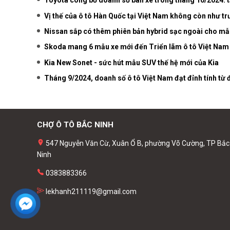
Toyota công bố doanh số bán xe trong tháng 10/2024: 
Vị thế của ô tô Hàn Quốc tại Việt Nam không còn như tr
Nissan sắp có thêm phiên bản hybrid sạc ngoài cho mẫu
Skoda mang 6 mẫu xe mới đến Triển lãm ô tô Việt Nam
Kia New Sonet - sức hút mẫu SUV thế hệ mới của Kia
Tháng 9/2024, doanh số ô tô Việt Nam đạt đỉnh tính từ
CHỢ Ô TÔ BẮC NINH
547 Nguyễn Văn Cừ, Xuân Ổ B, phường Võ Cường, TP Bắc
Ninh
0383883366
lekhanh211119@gmail.com