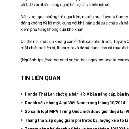
cỡ C, D với nhiều công nghệ hỗ trợ lái và tiện ích số.
Nếu vượt qua những trở ngại trên, người mua Toyota Camry 14
dáng không hề lỗi mốt, cùng với khả năng dễ sửa chữa và bả
kiếm phụ tùng không quá khó khăn.
Có thể nói, mặc dù không còn ở đỉnh cao như trước, Toyota 
một chiếc xe bền bỉ, thoải mái và dễ sử dụng cho cả mục đích
(Nguồn
https://vietnamnet.vn/xe-hot-ngay-ay-toyota-camr
TIN LIÊN QUAN
Honda Thái Lan chốt giá bán HR-V bản nâng cấp, bản hy
Doanh số xe hạng A tại Việt Nam trong tháng 10/2024
So sánh loạt MPV Trung Quốc mới được giới thiệu tại 
Tháng thứ 2 áp dụng giảm phí trước bạ, lượng xe ô tô lắ