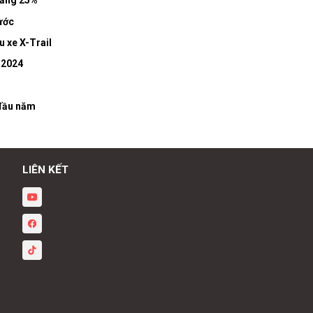
tăng 25%
ước
 xe X-Trail
 2024
 đầu năm
LIÊN KẾT