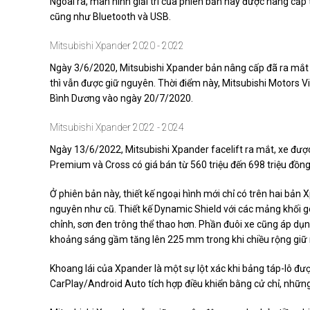
Ngoài ra, màn hình giải trí của phiên bản này được nâng cấp 
cũng như Bluetooth và USB.
Mitsubishi Xpander 2020 - 2022
Ngày 3/6/2020, Mitsubishi Xpander bản nâng cấp đã ra mắt với
thì vẫn được giữ nguyên. Thời điểm này, Mitsubishi Motors V
Bình Dương vào ngày 20/7/2020.
Mitsubishi Xpander 2022 - 2024
Ngày 13/6/2022, Mitsubishi Xpander facelift ra mắt, xe đư
Premium và Cross có giá bán từ 560 triệu đến 698 triệu đồng
Ở phiên bản này, thiết kế ngoại hình mới chỉ có trên hai b
nguyên như cũ. Thiết kế Dynamic Shield với các mảng khối g
chỉnh, sơn đen trông thể thao hơn. Phần đuôi xe cũng áp dụ
khoảng sáng gầm tăng lên 225 mm trong khi chiều rộng giữ n
Khoang lái của Xpander là một sự lột xác khi bảng táp-lô được
CarPlay/Android Auto tích hợp điều khiển bằng cử chỉ, những