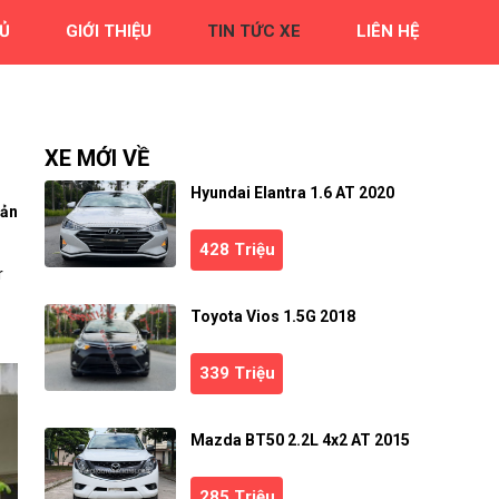
Ủ
GIỚI THIỆU
TIN TỨC XE
LIÊN HỆ
XE MỚI VỀ
Hyundai Elantra 1.6 AT 2020
bản
428 Triệu
r
Toyota Vios 1.5G 2018
339 Triệu
Mazda BT50 2.2L 4x2 AT 2015
285 Triệu