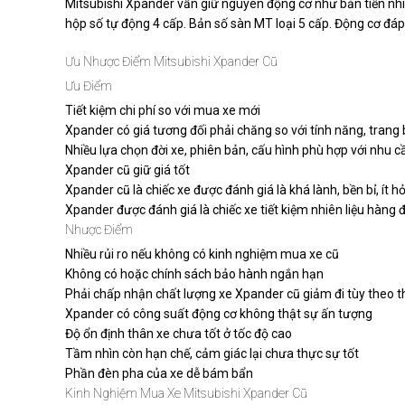
Mitsubishi Xpander vẫn giữ nguyên động cơ như bản tiền nhi
hộp số tự động 4 cấp. Bản số sàn MT loại 5 cấp. Động cơ đáp 
Ưu Nhược Điểm Mitsubishi Xpander Cũ
Ưu Điểm
Tiết kiệm chi phí so với mua xe mới
Xpander có giá tương đối phải chăng so với tính năng, trang 
Nhiều lựa chọn đời xe, phiên bản, cấu hình phù hợp với nhu cầ
Xpander cũ giữ giá tốt
Xpander cũ là chiếc xe được đánh giá là khá lành, bền bỉ, ít h
Xpander được đánh giá là chiếc xe tiết kiệm nhiên liệu hàn
Nhược Điểm
Nhiều rủi ro nếu không có kinh nghiệm mua xe cũ
Không có hoặc chính sách bảo hành ngắn hạn
Phải chấp nhận chất lượng xe Xpander cũ giảm đi tùy theo t
Xpander có công suất động cơ không thật sự ấn tượng
Độ ổn định thân xe chưa tốt ở tốc độ cao
Tầm nhìn còn hạn chế, cảm giác lại chưa thực sự tốt
Phần đèn pha của xe dễ bám bẩn
Kinh Nghiệm Mua Xe Mitsubishi Xpander Cũ