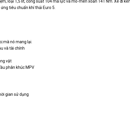
ệm, loại 1,5 lít, công suất 104 mã lực và mô-men xoắn 141 Nm. Xe đi k
ứng tiêu chuẩn khí thải Euro 5.
bị mà nó mang lại.
u và tài chính
ỏng vặt
g đầu phân khúc MPV
hời gian sử dụng