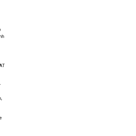
ơ
ỉnh
 AT
ữ
m,
e