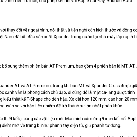
từ 7 inch lên 10 inch, cho phép kết nối với Apple CarPlay, Android Auto
 thay đổi về ngoại hình, nội thất và tiện nghi còn kích thước và động c
iệt Nam đã bắt đầu sản xuất Xpander trong nước tại nhà máy lắp ráp ở t
ợc bổ sung thêm phiên bản AT Premium, bao gồm 4 phiên bản là MT, AT,
.
ản Xpander AT và AT Premium, trong khi bản MT và Xpander Cross được gi
óc cạnh vẫn là phong cách chủ đạo, đi cùng đó là mặt ca-lăng được tinh
ng kiểu thiết kế T-Shape cho đèn hậu. Xe dài hơn 120 mm, cao hơn 20 m
guyên so với bản tiền nhiệm để trở thành xe lớn nhất phân khúc.
 thiết kế lại cùng các vật liệu mới. Màn hình cảm ứng 9 inch kết nối Appl
 điểm mới về trang bị như phanh tay điện tử, giữ phanh tự động.