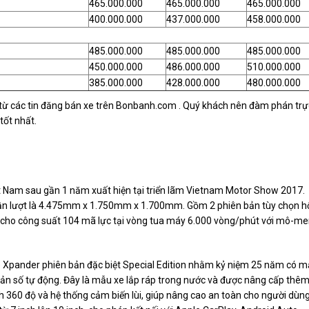
465.000.000
465.000.000
465.000.000
400.000.000
437.000.000
458.000.000
485.000.000
485.000.000
485.000.000
450.000.000
486.000.000
510.000.000
385.000.000
428.000.000
480.000.000
 từ các tin đăng bán xe trên Bonbanh.com . Quý khách nên đàm phán trự
tốt nhất.
ệt Nam sau gần 1 năm xuất hiện tại triển lãm Vietnam Motor Show 2017.
lần lượt là 4.475mm x 1.750mm x 1.700mm. Gồm 2 phiên bản tùy chọn h
lít cho công suất 104 mã lực tại vòng tua máy 6.000 vòng/phút với mô-m
e Xpander phiên bản đặc biệt Special Edition nhằm kỷ niệm 25 năm có m
 bản số tự động. Đây là mẫu xe lắp ráp trong nước và được nâng cấp thê
h 360 độ và hệ thống cảm biến lùi, giúp nâng cao an toàn cho người dùng