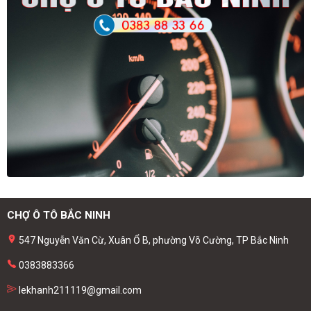
CHỢ Ô TÔ BẮC NINH
547 Nguyễn Văn Cừ, Xuân Ổ B, phường Võ Cường, TP Bắc Ninh
0383883366
lekhanh211119@gmail.com