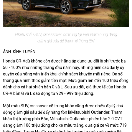
Nhiều mẫu SUV, crosssover cỡ trung tại Việt Nam cũng đang
giảm giá sâu để thanh lý "hàng tồn"
ẢNH: ĐÌNH TUYÊN
Honda CR-Vdù không còn được hãng áp dụng ưu đãi lệ phí trước bạ
50 - 100% như những tháng đầu năm nay, nhưng hiện các đại lý ủy
quyền của hãng vẫn triển khai chính sách khuyến mãi riêng. Đa số
thông qua hình thức giảm tiền mặt. Mức giảm lên đến 100 triệu đồng
dành cho cả hai phiên bản G và L. Sau ưu đãi, giá thực tế của Honda
CR-V bản G và L dao động từ 929 - 999 triệu đồng.
Một mẫu SUV, crossover cỡ trung khác cũng được nhiều đại lý chủ
động giảm giá sâu để đẩy hàng tồn làMitsubishi Outlander. Tham
khảo thị trường phía Bắc, Mitsubishi Outlander phiên bản 2.0 CVT
đang giảm 106 triệu đồng cho xe màu trắng, đưa giá xe về mức 719
triệu đồng. Trong khi đó, xe phiên bản tương tự màu nâu giảm 96