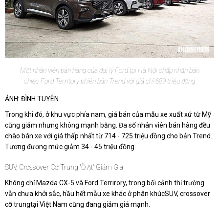
Một nhân viên bán hàng của đại lý Ford tại Hà Nội chấp nhận bán
chiếc Ford Territory phiên bản Trend với giá chỉ 689 triệu đồng
ẢNH: ĐÌNH TUYÊN
Trong khi đó, ở khu vực phía nam, giá bán của mẫu xe xuất xứ từ Mỹ
cũng giảm nhưng không mạnh bằng. Đa số nhân viên bán hàng đều
chào bán xe với giá thấp nhất từ 714 - 725 triệu đồng cho bản Trend.
Tương đương mức giảm 34 - 45 triệu đồng.
SUV, Crossover Cỡ Trung "ồ Ạt" Giảm Giá
Không chỉ Mazda CX-5 và Ford Terrirory, trong bối cảnh thị trường
vẫn chưa khởi sắc, hầu hết mẫu xe khác ở phân khúcSUV, crossover
cỡ trungtại Việt Nam cũng đang giảm giá mạnh.