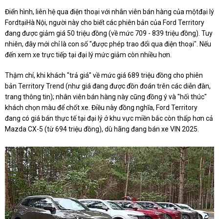
Điển hình, liên hệ qua điện thoại với nhân viên bán hàng của mộtđại lý
FordtạiHà Nội, người này cho biết các phiên bản của Ford Territory
đang được giảm giá 50 triệu đồng (về mức 709 - 839 triệu đồng). Tuy
nhiên, đây mới chỉ là con số "được phép trao đổi qua điện thoại". Nếu
đến xem xe trực tiếp tại đại lý mức giảm còn nhiều hơn.
Thậm chí, khi khách "trả giá" về mức giá 689 triệu đồng cho phiên
bản Territory Trend (như giá đang được đồn đoán trên các diễn đàn,
trang thông tin); nhân viên bán hàng này cũng đồng ý và "hối thúc"
khách chọn màu để chốt xe. Điều này đồng nghĩa, Ford Territory
đang có giá bán thực tế tại đại lý ở khu vực miền bắc còn thấp hơn cả
Mazda CX-5 (từ 694 triệu đồng), dù hãng đang bán xe VIN 2025.