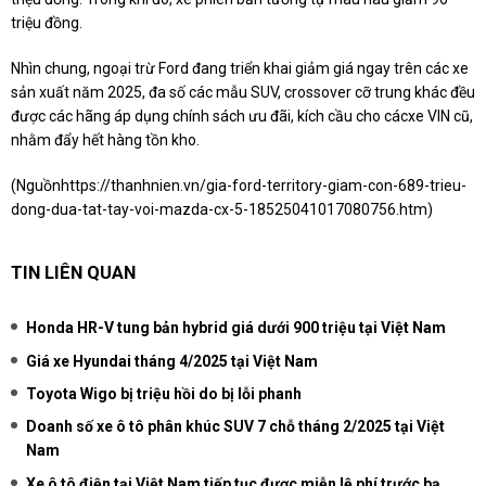
triệu đồng.
Nhìn chung, ngoại trừ Ford đang triển khai giảm giá ngay trên các xe
sản xuất năm 2025, đa số các mẫu SUV, crossover cỡ trung khác đều
được các hãng áp dụng chính sách ưu đãi, kích cầu cho cácxe VIN cũ,
nhằm đẩy hết hàng tồn kho.
(Nguồn
https://thanhnien.vn/gia-ford-territory-giam-con-689-trieu-
dong-dua-tat-tay-voi-mazda-cx-5-18525041017080756.htm
)
TIN LIÊN QUAN
Honda HR-V tung bản hybrid giá dưới 900 triệu tại Việt Nam
Giá xe Hyundai tháng 4/2025 tại Việt Nam
Toyota Wigo bị triệu hồi do bị lỗi phanh
Doanh số xe ô tô phân khúc SUV 7 chỗ tháng 2/2025 tại Việt
Nam
Xe ô tô điện tại Việt Nam tiếp tục được miễn lệ phí trước bạ