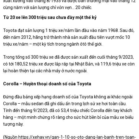
xuất xưởng vào tháng 8/1935 và được bán thương mại vào tháng 12
cùng năm với sản lượng chỉ vỏn vẹn… 20 chiếc.
Từ 20 xe lên 300 triệu sau chưa đầy một thế kỷ
Toyota đạt sản lượng 1 triệu xe/năm lần đầu vào năm 1968. Sau đó,
đến năm 2012, hãng trở thành nhà sản xuất đầu tiên vượt mốc 10
triệu xe/năm – một kỳ tích trong ngành ôtô thế giới.
Trong tổng số 300 triệu xe đã được sản xuất đến cuối tháng 9/2023,
có tới 180,52 triệu xe được lắp ráp tại Nhật Bản, và 119,6 triệu xe còn
lại hoàn thiện tại các nhà máy ở nước ngoài.
Corolla – Huyền thoại doanh số của Toyota
Đứng đầu bảng xếp hạng doanh số của Toyota không ai khác ngoài
Corolla – mẫu sedan đã ghi dấu ấn trong lịch sử xe hơi toàn cầu.
Tính đến tháng 9/2023, đã có 53,4 triệu chiếc Corolla đến tay khách
hàng – một minh chứng rõ ràng cho sức hút bền bỉ của mẫu xe biểu
tượng này.
(Nguồn
https://xehay.vn/gan-1-10-so-oto-dang-lan-banh-tren-toan-