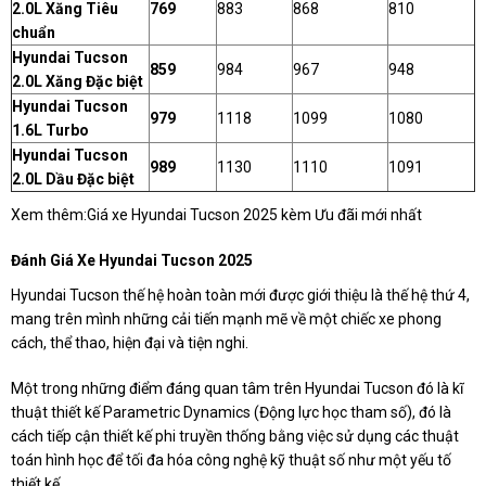
2.0L Xăng Tiêu
769
883
868
810
chuẩn
Hyundai Tucson
859
984
967
948
2.0L Xăng Đặc biệt
Hyundai Tucson
979
1118
1099
1080
1.6L Turbo
Hyundai Tucson
989
1130
1110
1091
2.0L Dầu Đặc biệt
Xem thêm:
Giá xe Hyundai Tucson 2025 kèm Ưu đãi mới nhất
Đánh Giá Xe Hyundai Tucson 2025
Hyundai Tucson thế hệ hoàn toàn mới được giới thiệu là thế hệ thứ 4,
mang trên mình những cải tiến mạnh mẽ về một chiếc xe phong
cách, thể thao, hiện đại và tiện nghi.
Một trong những điểm đáng quan tâm trên Hyundai Tucson đó là kĩ
thuật thiết kế Parametric Dynamics (Động lực học tham số), đó là
cách tiếp cận thiết kế phi truyền thống bằng việc sử dụng các thuật
toán hình học để tối đa hóa công nghệ kỹ thuật số như một yếu tố
thiết kế.