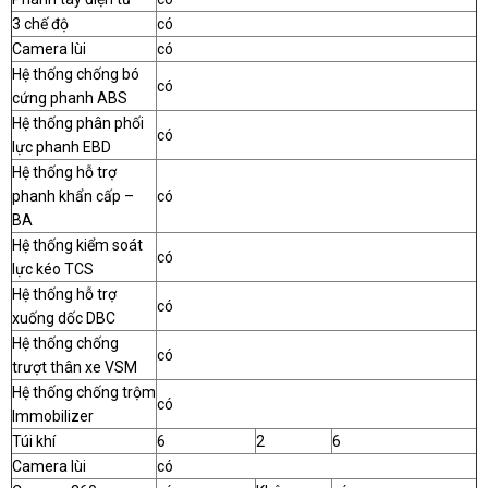
3 chế độ
có
Camera lùi
có
Hệ thống chống bó
có
cứng phanh ABS
Hệ thống phân phối
có
lực phanh EBD
Hệ thống hỗ trợ
phanh khẩn cấp –
có
BA
Hệ thống kiểm soát
có
lực kéo TCS
Hệ thống hỗ trợ
có
xuống dốc DBC
Hệ thống chống
có
trượt thân xe VSM
Hệ thống chống trộm
có
Immobilizer
Túi khí
6
2
6
Camera lùi
có