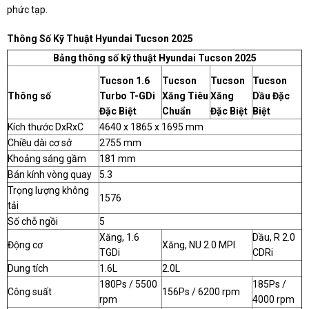
phức tạp.
Thông Số Kỹ Thuật Hyundai Tucson 2025
Bảng thông số kỹ thuật Hyundai Tucson 2025
Tucson 1.6
Tucson
Tucson
Tucson
Thông số
Turbo T-GDi
Xăng Tiêu
Xăng
Dầu Đặc
Đặc Biệt
Chuẩn
Đặc Biệt
Biệt
Kích thước DxRxC
4640 x 1865 x 1695 mm
Chiều dài cơ sở
2755 mm
Khoảng sáng gầm
181 mm
Bán kính vòng quay
5.3
Trọng lượng không
1576
tải
Số chỗ ngồi
5
Xăng, 1.6
Dầu, R 2.0
Động cơ
Xăng, NU 2.0 MPI
TGDi
CDRi
Dung tích
1.6L
2.0L
180Ps / 5500
185Ps /
Công suất
156Ps / 6200 rpm
rpm
4000 rpm