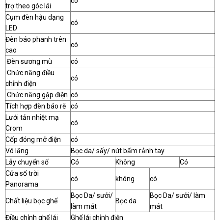
có
trợ theo góc lái
Cụm đèn hậu dạng
có
LED
Đèn báo phanh trên
có
cao
Đèn sương mù
có
Chức năng điều
có
chỉnh điện
Chức năng gập điện
có
Tích hợp đèn báo rẽ
có
Lưới tản nhiệt mạ
có
Crom
Cốp đóng mở điện
có
Vô lăng
Bọc da/ sấy/ nút bấm rảnh tay
Lẫy chuyển số
Có
Không
Có
Cửa sổ trời
có
không
có
Panorama
Bọc Da/ sưởi/
Bọc Da/ sưởi/ làm
Chất liệu bọc ghế
Bọc da
làm mát
mát
Điều chỉnh ghế lái
Ghế lái chỉnh điện