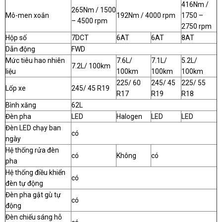
416Nm /
265Nm / 1500
Mô-men xoắn
192Nm / 4000 rpm
1750 –
– 4500 rpm
2750 rpm
Hộp số
7DCT
6AT
6AT
8AT
Dẫn động
FWD
Mức tiêu hao nhiên
7.6L/
7.1L/
5.2L/
7.2L/ 100km
liệu
100km
100km
100km
225/ 60
245/ 45
225/ 55
Lốp xe
245/ 45 R19
R17
R19
R18
Bình xăng
62L
Đèn pha
LED
Halogen
LED
LED
Đèn LED chạy ban
có
ngày
Hệ thống rửa đèn
có
Không
có
pha
Hệ thống điều khiển
có
đèn tự động
Đèn pha gật gù tự
có
động
Đèn chiếu sáng hỗ