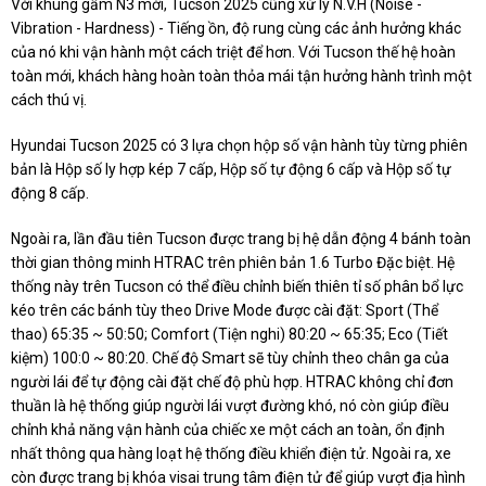
Với khung gầm N3 mới, Tucson 2025 cũng xử lý N.V.H (Noise -
Vibration - Hardness) - Tiếng ồn, độ rung cùng các ảnh hưởng khác
của nó khi vận hành một cách triệt để hơn. Với Tucson thế hệ hoàn
toàn mới, khách hàng hoàn toàn thỏa mái tận hưởng hành trình một
cách thú vị.
Hyundai Tucson 2025 có 3 lựa chọn hộp số vận hành tùy từng phiên
bản là Hộp số ly hợp kép 7 cấp, Hộp số tự động 6 cấp và Hộp số tự
động 8 cấp.
Ngoài ra, lần đầu tiên Tucson được trang bị hệ dẫn động 4 bánh toàn
thời gian thông minh HTRAC trên phiên bản 1.6 Turbo Đặc biệt. Hệ
thống này trên Tucson có thể điều chỉnh biến thiên tỉ số phân bổ lực
kéo trên các bánh tùy theo Drive Mode được cài đặt: Sport (Thể
thao) 65:35 ~ 50:50; Comfort (Tiện nghi) 80:20 ~ 65:35; Eco (Tiết
kiệm) 100:0 ~ 80:20. Chế độ Smart sẽ tùy chỉnh theo chân ga của
người lái để tự động cài đặt chế độ phù hợp. HTRAC không chỉ đơn
thuần là hệ thống giúp người lái vượt đường khó, nó còn giúp điều
chỉnh khả năng vận hành của chiếc xe một cách an toàn, ổn định
nhất thông qua hàng loạt hệ thống điều khiển điện tử. Ngoài ra, xe
còn được trang bị khóa visai trung tâm điện tử để giúp vượt địa hình