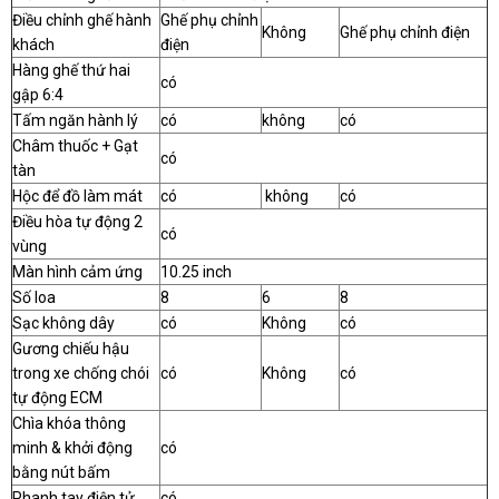
Điều chỉnh ghế hành
Ghế phụ chỉnh
Không
Ghế phụ chỉnh điện
khách
điện
Hàng ghế thứ hai
có
gập 6:4
Tấm ngăn hành lý
có
không
có
Châm thuốc + Gạt
có
tàn
Hộc để đồ làm mát
có
không
có
Điều hòa tự động 2
có
vùng
Màn hình cảm ứng
10.25 inch
Số loa
8
6
8
Sạc không dây
có
Không
có
Gương chiếu hậu
trong xe chống chói
có
Không
có
tự động ECM
Chìa khóa thông
minh & khởi động
có
bằng nút bấm
Phanh tay điện tử
có