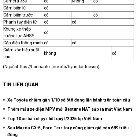
Camera 360
có
Không
có
Cảm biến lùi
có
Cảm biến trước
có
có
Phanh tay điện tử
có
có
Khung xe thép
có
cường lực AHSS
Cốp điện thông minh
có
có
Giảm xóc hiệu suất
không
có
cao
(Nguồn
https://bonbanh.com/oto/hyundai-tucson
)
TIN LIÊN QUAN
Xe Toyota chiếm gần 1/10 số ôtô đang lăn bánh trên toàn cầu
Thêm mẫu xe điện MPV mới Bestune NAT sắp ra mắt Việt Nam
Top 10 xe bán chạy nhất quý I/2025 tại Việt Nam
Sau Mazda CX-5, Ford Territory cũng giảm giá còn 689 triệu
đồng