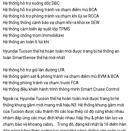
Hệ thống hỗ trợ xuống dốc DBC
Hệ thống hỗ trợ phòng tránh va chạm điểm mù BCA
Hệ thống hỗ trợ phòng tránh va chạm khi lùi xe RCCA
Hệ thống thống cảnh báo va chạm khi ra khỏi xe SEW
Hệ thống cảm biến áp suất lốp TPMS
Hệ thống chống trộm Immobilizer
Hệ thống an toàn 6 túi khí
Hyundai Tucson thế hệ hoàn toàn mới được trang bị hệ thống an
toàn SmartSense thế hệ mới nhất
Hệ thống hỗ trợ giữ làn đường LFA
Hệ thống giám sát & phòng tránh va chạm điểm mù BVM & BCA
Hệ thống phòng tránh va chạm trước FCA
Hệ thống điều khiển hành trình thông minh Smart Cruise Control
Ngoài ra, Hyundai Tucson thế hệ hoàn toàn mới được trang bị hệ
thống khung gầm mới mang mã hiệu N3. Hệ thống khung gầm mới
của Tucson được cấu thành thì các loại thép có độ cứng khác nhau
nhằm đáp ứng các mục đích khác nhau: hấp thụ & phân tán lực va
chạm, bảo vệ khoang cabin,… Trong đó, đáng kể nhất là 16 điểm hàn
dập nóng bằng thép cường lực cùng khả năng chống vặn xoắn vượt