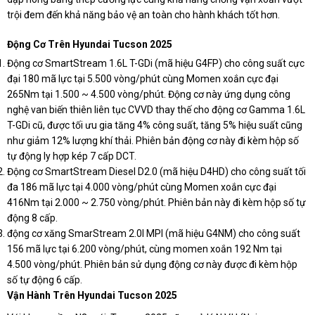
trội đem đến khả năng bảo vệ an toàn cho hành khách tốt hơn.
Động Cơ Trên Hyundai Tucson 2025
Động cơ SmartStream 1.6L T-GDi (mã hiệu G4FP) cho công suất cực
đại 180 mã lực tại 5.500 vòng/phút cùng Momen xoắn cực đại
265Nm tại 1.500 ~ 4.500 vòng/phút. Động cơ này ứng dụng công
nghệ van biến thiên liên tục CVVD thay thế cho động cơ Gamma 1.6L
T-GDi cũ, được tối ưu gia tăng 4% công suất, tăng 5% hiệu suất cũng
như giảm 12% lượng khí thải. Phiên bản động cơ này đi kèm hộp số
tự động ly hợp kép 7 cấp DCT.
Động cơ SmartStream Diesel D2.0 (mã hiệu D4HD) cho công suất tối
đa 186 mã lực tại 4.000 vòng/phút cùng Momen xoắn cực đại
416Nm tại 2.000 ~ 2.750 vòng/phút. Phiên bản này đi kèm hộp số tự
động 8 cấp.
động cơ xăng SmarStream 2.0l MPI (mã hiệu G4NM) cho công suất
156 mã lực tại 6.200 vòng/phút, cùng momen xoắn 192 Nm tại
4.500 vòng/phút. Phiên bản sử dụng động cơ này được đi kèm hộp
số tự động 6 cấp.
Vận Hành Trên Hyundai Tucson 2025