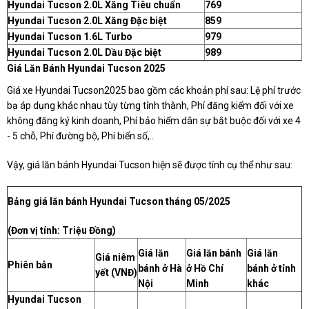
Hyundai Tucson 2.0L Xăng Tiêu chuẩn
769
Hyundai Tucson 2.0L Xăng Đặc biệt
859
Hyundai Tucson 1.6L Turbo
979
Hyundai Tucson 2.0L Dầu Đặc biệt
989
Giá Lăn Bánh Hyundai Tucson 2025
Giá xe Hyundai Tucson2025 bao gồm các khoản phí sau: Lệ phí trước
bạ áp dụng khác nhau tùy từng tỉnh thành, Phí đăng kiểm đối với xe
không đăng ký kinh doanh, Phí bảo hiểm dân sự bắt buộc đối với xe 4
- 5 chỗ, Phí đường bộ, Phí biển số,..
Vậy, giá lăn bánh Hyundai Tucson hiện sẽ được tính cụ thể như sau:
Bảng giá lăn bánh Hyundai Tucson tháng 05/2025
(Đơn vị tính: Triệu Đồng)
Giá lăn
Giá lăn bánh
Giá lăn
Giá niêm
Phiên bản
bánh ở Hà
ở Hồ Chí
bánh ở tỉnh
yết (VNĐ)
Nội
Minh
khác
Hyundai Tucson