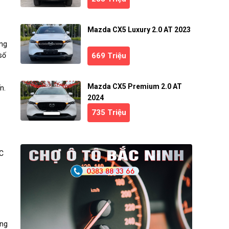
Mazda CX5 Luxury 2.0 AT 2023
ong
669 Triệu
số
Mazda CX5 Premium 2.0 AT
n.
2024
735 Triệu
TC
ọng