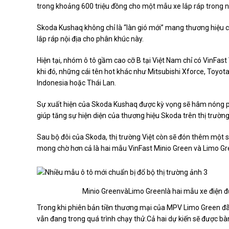
trong khoảng 600 triệu đồng cho một mẫu xe lắp ráp trong 
Skoda Kushaq không chỉ là “làn gió mới” mang thương hiệu
lắp ráp nội địa cho phân khúc này.
Hiện tại, nhóm ô tô gầm cao cỡ B tại Việt Nam chỉ có VinFast 
khi đó, những cái tên hot khác như Mitsubishi Xforce, Toyo
Indonesia hoặc Thái Lan.
Sự xuất hiện của Skoda Kushaq được kỳ vọng sẽ hâm nóng p
giúp tăng sự hiện diện của thương hiệu Skoda trên thị trường
Sau bộ đôi của Skoda, thị trường Việt còn sẽ đón thêm một 
mong chờ hơn cả là hai mẫu VinFast Minio Green và Limo Gr
Minio GreenvàLimo Greenlà hai mẫu xe điện đượ
Trong khi phiên bản tiền thương mại của MPV Limo Green đ
vẫn đang trong quá trình chạy thử.Cả hai dự kiến sẽ được bà