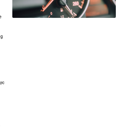
e
ng
ược
n