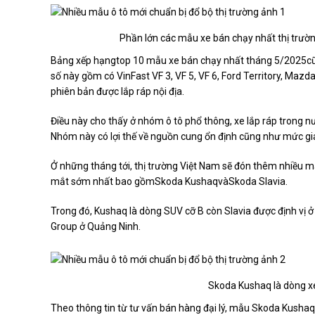
Phần lớn các mẫu xe bán chạy nhất thị trườn
Bảng xếp hạngtop 10 mẫu xe bán chạy nhất tháng 5/2025cũng
số này gồm có VinFast VF 3, VF 5, VF 6, Ford Territory, Maz
phiên bản được lắp ráp nội địa.
Điều này cho thấy ở nhóm ô tô phổ thông, xe lắp ráp trong n
Nhóm này có lợi thế về nguồn cung ổn định cũng như mức gi
Ở những tháng tới, thị trường Việt Nam sẽ đón thêm nhiều mẫu 
mắt sớm nhất bao gồmSkoda KushaqvàSkoda Slavia.
Trong đó, Kushaq là dòng SUV cỡ B còn Slavia được định vị ở
Group ở Quảng Ninh.
Skoda Kushaq là dòng xe
Theo thông tin từ tư vấn bán hàng đại lý, mẫu Skoda Kushaq 