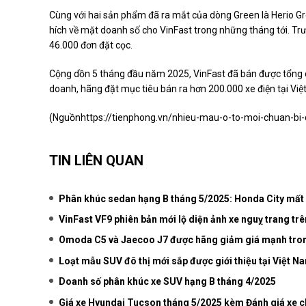
Cùng với hai sản phẩm đã ra mắt của dòng Green là Herio Gr
hích về mặt doanh số cho VinFast trong những tháng tới. Trư
46.000 đơn đặt cọc.
Cộng dồn 5 tháng đầu năm 2025, VinFast đã bán được tổng cộn
doanh, hãng đặt mục tiêu bán ra hơn 200.000 xe điện tại Vi
(Nguồn
https://tienphong.vn/nhieu-mau-o-to-moi-chuan-bi
TIN LIÊN QUAN
Phân khúc sedan hạng B tháng 5/2025: Honda City mất
VinFast VF9 phiên bản mới lộ diện ảnh xe nguỵ trang tr
Omoda C5 và Jaecoo J7 được hãng giảm giá mạnh tron
Loạt mẫu SUV đô thị mới sắp được giới thiệu tại Việt N
Doanh số phân khúc xe SUV hạng B tháng 4/2025
Giá xe Hyundai Tucson tháng 5/2025 kèm Đánh giá xe ch