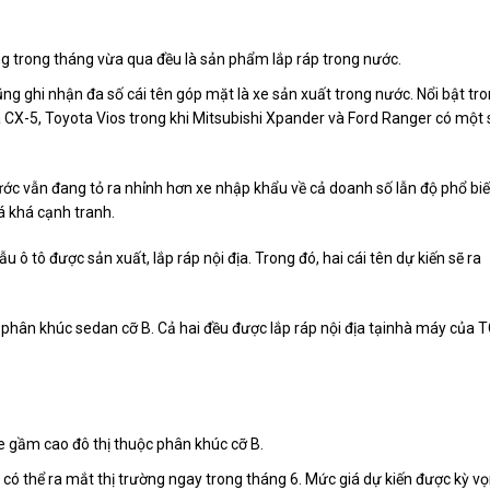
g trong tháng vừa qua đều là sản phẩm lắp ráp trong nước.
 ghi nhận đa số cái tên góp mặt là xe sản xuất trong nước. Nổi bật tr
da CX-5, Toyota Vios trong khi Mitsubishi Xpander và Ford Ranger có một 
ước vẫn đang tỏ ra nhỉnh hơn xe nhập khẩu về cả doanh số lẫn độ phổ biế
á khá cạnh tranh.
ô tô được sản xuất, lắp ráp nội địa. Trong đó, hai cái tên dự kiến sẽ ra
 phân khúc sedan cỡ B. Cả hai đều được lắp ráp nội địa tạinhà máy của 
 gầm cao đô thị thuộc phân khúc cỡ B.
có thể ra mắt thị trường ngay trong tháng 6. Mức giá dự kiến được kỳ v