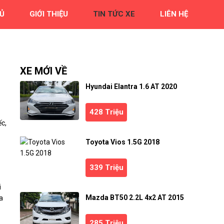
Ủ
GIỚI THIỆU
TIN TỨC XE
LIÊN HỆ
XE MỚI VỀ
Hyundai Elantra 1.6 AT 2020
428 Triệu
ếc,
Toyota Vios 1.5G 2018
339 Triệu
i
Mazda BT50 2.2L 4x2 AT 2015
a
285 Triệu