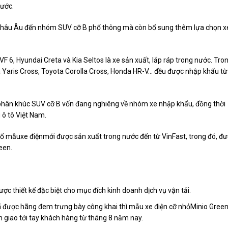
nước.
 châu Âu đến nhóm SUV cỡ B phổ thông mà còn bổ sung thêm lựa chọn x
VF 6, Hyundai Creta và Kia Seltos là xe sản xuất, lắp ráp trong nước. Tro
ta Yaris Cross, Toyota Corolla Cross, Honda HR-V… đều được nhập khẩu từ
hân khúc SUV cỡ B vốn đang nghiêng về nhóm xe nhập khẩu, đồng thời
 ô tô Việt Nam.
số mẫuxe điệnmới được sản xuất trong nước đến từ VinFast, trong đó, đ
een.
c thiết kế đặc biệt cho mục đích kinh doanh dịch vụ vận tải.
ã được hãng đem trưng bày công khai thì mẫu xe điện cỡ nhỏMinio Gree
n giao tới tay khách hàng từ tháng 8 năm nay.