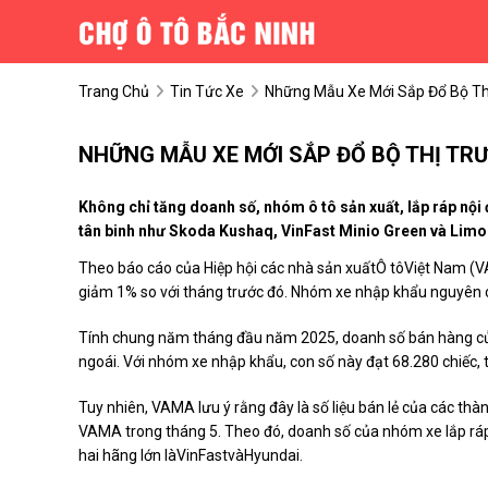
Trang Chủ
Tin Tức Xe
Những Mẫu Xe Mới Sắp Đổ Bộ Th
NHỮNG MẪU XE MỚI SẮP ĐỔ BỘ THỊ TR
Không chỉ tăng doanh số, nhóm ô tô sản xuất, lắp ráp nội 
tân binh như Skoda Kushaq, VinFast Minio Green và Limo
Theo báo cáo của Hiệp hội các nhà sản xuấtÔ tôViệt Nam (V
giảm 1% so với tháng trước đó. Nhóm xe nhập khẩu nguyên ch
Tính chung năm tháng đầu năm 2025, doanh số bán hàng của 
ngoái. Với nhóm xe nhập khẩu, con số này đạt 68.280 chiếc,
Tuy nhiên, VAMA lưu ý rằng đây là số liệu bán lẻ của các thà
VAMA trong tháng 5. Theo đó, doanh số của nhóm xe lắp ráp 
hai hãng lớn làVinFastvàHyundai.