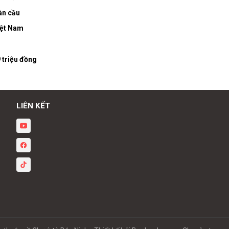
àn cầu
iệt Nam
 triệu đồng
LIÊN KẾT