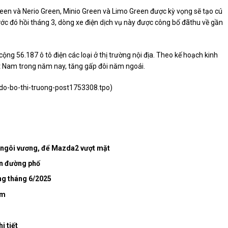
een và Nerio Green, Minio Green và Limo Green được kỳ vọng sẽ tạo cú
ớc đó hồi tháng 3, dòng xe điện dịch vụ này được công bố đãthu về gần
g 56.187 ô tô điện các loại ở thị trường nội địa. Theo kế hoạch kinh
ệt Nam trong năm nay, tăng gấp đôi năm ngoái.
-do-bo-thi-truong-post1753308.tpo
)
 ngôi vương, để Mazda2 vượt mặt
ên đường phố
g tháng 6/2025
am
i tiết