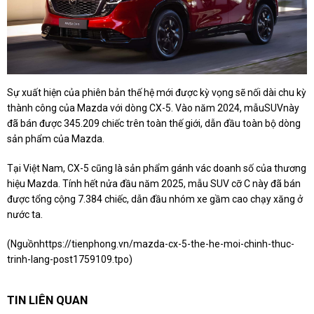
Sự xuất hiện của phiên bản thế hệ mới được kỳ vọng sẽ nối dài chu kỳ
thành công của Mazda với dòng CX-5. Vào năm 2024, mẫuSUVnày
đã bán được 345.209 chiếc trên toàn thế giới, dẫn đầu toàn bộ dòng
sản phẩm của Mazda.
Tại Việt Nam, CX-5 cũng là sản phẩm gánh vác doanh số của thương
hiệu Mazda. Tính hết nửa đầu năm 2025, mẫu SUV cỡ C này đã bán
được tổng cộng 7.384 chiếc, dẫn đầu nhóm xe gầm cao chạy xăng ở
nước ta.
(Nguồn
https://tienphong.vn/mazda-cx-5-the-he-moi-chinh-thuc-
trinh-lang-post1759109.tpo
)
TIN LIÊN QUAN