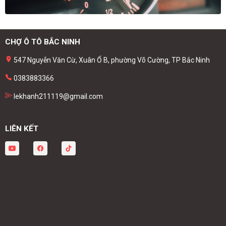
CHỢ Ô TÔ BẮC NINH
547 Nguyễn Văn Cừ, Xuân Ổ B, phường Võ Cường, TP Bắc Ninh
0383883366
lekhanh211119@gmail.com
LIÊN KẾT