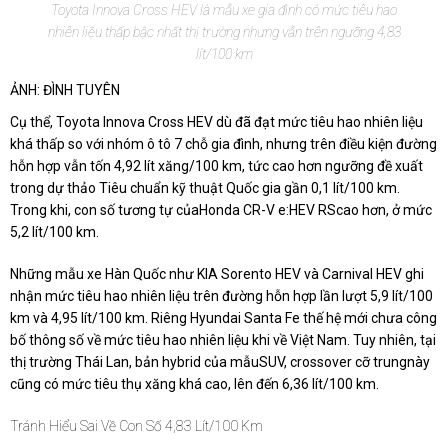
Toyota Innova Cross HEV là mẫu xe gia đình có mức tiêu hao
nhiên liệu thấp bậc nhất thị trường nhưng vẫn trên ngưỡng 4,83
lít/100 km
ẢNH: ĐÌNH TUYÊN
Cụ thể, Toyota Innova Cross HEV dù đã đạt mức tiêu hao nhiên liệu
khá thấp so với nhóm ô tô 7 chỗ gia đình, nhưng trên điều kiện đường
hỗn hợp vẫn tốn 4,92 lít xăng/100 km, tức cao hơn ngưỡng đề xuất
trong dự thảo Tiêu chuẩn kỹ thuật Quốc gia gần 0,1 lít/100 km.
Trong khi, con số tương tự củaHonda CR-V e:HEV RScao hơn, ở mức
5,2 lít/100 km.
Những mẫu xe Hàn Quốc như KIA Sorento HEV và Carnival HEV ghi
nhận mức tiêu hao nhiên liệu trên đường hỗn hợp lần lượt 5,9 lít/100
km và 4,95 lít/100 km. Riêng Hyundai Santa Fe thế hệ mới chưa công
bố thông số về mức tiêu hao nhiên liệu khi về Việt Nam. Tuy nhiên, tại
thị trường Thái Lan, bản hybrid của mẫuSUV, crossover cỡ trungnày
cũng có mức tiêu thụ xăng khá cao, lên đến 6,36 lít/100 km.
Tránh Hiểu Sai Về Con Số 4,83 Lít/100 Km