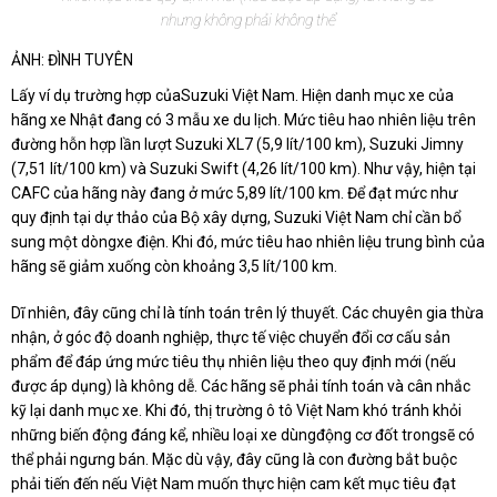
nhưng không phải không thể
ẢNH: ĐÌNH TUYÊN
Lấy ví dụ trường hợp củaSuzuki Việt Nam. Hiện danh mục xe của
hãng xe Nhật đang có 3 mẫu xe du lịch. Mức tiêu hao nhiên liệu trên
đường hỗn hợp lần lượt Suzuki XL7 (5,9 lít/100 km), Suzuki Jimny
(7,51 lít/100 km) và Suzuki Swift (4,26 lít/100 km). Như vậy, hiện tại
CAFC của hãng này đang ở mức 5,89 lít/100 km. Để đạt mức như
quy định tại dự thảo của Bộ xây dựng, Suzuki Việt Nam chỉ cần bổ
sung một dòngxe điện. Khi đó, mức tiêu hao nhiên liệu trung bình của
hãng sẽ giảm xuống còn khoảng 3,5 lít/100 km.
Dĩ nhiên, đây cũng chỉ là tính toán trên lý thuyết. Các chuyên gia thừa
nhận, ở góc độ doanh nghiệp, thực tế việc chuyển đổi cơ cấu sản
phẩm để đáp ứng mức tiêu thụ nhiên liệu theo quy định mới (nếu
được áp dụng) là không dễ. Các hãng sẽ phải tính toán và cân nhắc
kỹ lại danh mục xe. Khi đó, thị trường ô tô Việt Nam khó tránh khỏi
những biến động đáng kể, nhiều loại xe dùngđộng cơ đốt trongsẽ có
thể phải ngưng bán. Mặc dù vậy, đây cũng là con đường bắt buộc
phải tiến đến nếu Việt Nam muốn thực hiện cam kết mục tiêu đạt