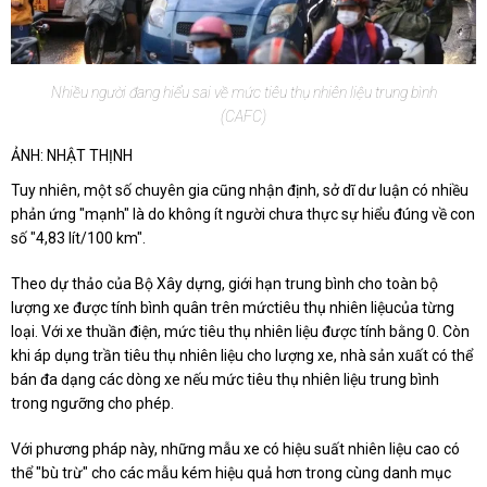
Nhiều người đang hiểu sai về mức tiêu thụ nhiên liệu trung bình
(CAFC)
ẢNH: NHẬT THỊNH
Tuy nhiên, một số chuyên gia cũng nhận định, sở dĩ dư luận có nhiều
phản ứng "mạnh" là do không ít người chưa thực sự hiểu đúng về con
số "4,83 lít/100 km".
Theo dự thảo của Bộ Xây dựng, giới hạn trung bình cho toàn bộ
lượng xe được tính bình quân trên mứctiêu thụ nhiên liệucủa từng
loại. Với xe thuần điện, mức tiêu thụ nhiên liệu được tính bằng 0. Còn
khi áp dụng trần tiêu thụ nhiên liệu cho lượng xe, nhà sản xuất có thể
bán đa dạng các dòng xe nếu mức tiêu thụ nhiên liệu trung bình
trong ngưỡng cho phép.
Với phương pháp này, những mẫu xe có hiệu suất nhiên liệu cao có
thể "bù trừ" cho các mẫu kém hiệu quả hơn trong cùng danh mục