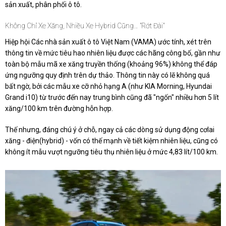
sản xuất, phân phối ô tô.
Không Chỉ Xe Xăng, Nhiều Xe Hybrid Cũng… "rớt Đài"
Hiệp hội Các nhà sản xuất ô tô Việt Nam (VAMA) ước tính, xét trên
thông tin về mức tiêu hao nhiên liệu được các hãng công bố, gần như
toàn bộ mẫu mã xe xăng truyền thống (khoảng 96%) không thể đáp
ứng ngưỡng quy định trên dự thảo. Thông tin này có lẽ không quá
bất ngờ, bởi các mẫu xe cỡ nhỏ hạng A (như KIA Morning, Hyundai
Grand i10) từ trước đến nay trung bình cũng đã "ngốn" nhiều hơn 5 lít
xăng/100 km trên đường hỗn hợp.
Thế nhưng, đáng chú ý ở chỗ, ngay cả các dòng sử dụng động cơlai
xăng - điện(hybrid) - vốn có thế mạnh về tiết kiệm nhiên liệu, cũng có
không ít mẫu vượt ngưỡng tiêu thụ nhiên liệu ở mức 4,83 lít/100 km.