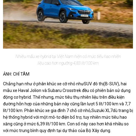
Nhiều mẫu xe hybrid tại Việt Nam hiện có mức tiêu hao nhiên
liệu cao hơn ngưỡng 4,83 lít/100 km
ẢNH: CHÍ TÂM
Chẳng hạn như ở phân khúc xe cỡ nhỏ nhưSUV đô thị(B-SUV), hai
mẫu xe Haval Jolion và Subaru Crosstrek đều có phiên bản sử dụng
động cơ hybrid. Thế nhưng, mức tiêu thụ nhiên liệu trên điều kiện
đường hỗn hợp của những bản này cũng lần lượt 5 lít/100 km và 7,7
lít/100 km. Phân khúc xe gia đình 7 chỗ cỡ nhỏ,Suzuki XL7dù trang bị
hệ thống hybrid với một mô-tơ điện bổ trợ, tuy nhiên mức tiêu hao
xăng cũng ở mức 6,39 lít/100 km. Con số này cao hơn khá nhiều so
với mức trung bình quy định tại dự thảo của Bộ Xây dựng.