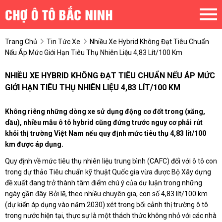
Trang Chủ
Tin Tức Xe
Nhiều Xe Hybrid Không Đạt Tiêu Chuẩn
Nếu Áp Mức Giới Hạn Tiêu Thụ Nhiên Liệu 4,83 Lít/100 Km
NHIỀU XE HYBRID KHÔNG ĐẠT TIÊU CHUẨN NẾU ÁP MỨC
GIỚI HẠN TIÊU THỤ NHIÊN LIỆU 4,83 LÍT/100 KM
Không riêng những dòng xe sử dụng động cơ đốt trong (xăng,
dầu), nhiều mẫu ô tô hybrid cũng đứng trước nguy cơ phải rút
khỏi thị trường Việt Nam nếu quy định mức tiêu thụ 4,83 lít/100
km được áp dụng.
Quy định về mức tiêu thụ nhiên liệu trung bình (CAFC) đối với ô tô con
trong dự thảo Tiêu chuẩn kỹ thuật Quốc gia vừa được Bộ Xây dựng
đề xuất đang trở thành tâm điểm chú ý của dư luận trong những
ngày gần đây. Bởi lẽ, theo nhiều chuyên gia, con số 4,83 lít/100 km
(dự kiến áp dụng vào năm 2030) xét trong bối cảnh thị trường ô tô
trong nước hiện tại, thực sự là một thách thức không nhỏ với các nhà