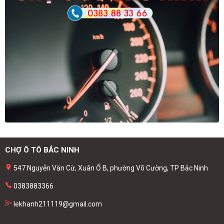
CHỢ Ô TÔ BẮC NINH
547 Nguyễn Văn Cừ, Xuân Ổ B, phường Võ Cường, TP Bắc Ninh
0383883366
lekhanh211119@gmail.com