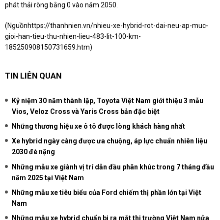
phát thải ròng bằng 0 vào năm 2050.
(Nguồn
https://thanhnien.vn/nhieu-xe-hybrid-rot-dai-neu-ap-muc-
gioi-han-tieu-thu-nhien-lieu-483-lit-100-km-
185250908150731659.htm
)
TIN LIÊN QUAN
Kỷ niệm 30 năm thành lập, Toyota Việt Nam giới thiệu 3 mẫu
Vios, Veloz Cross và Yaris Cross bản đặc biệt
Những thương hiệu xe ô tô được lòng khách hàng nhất
Xe hybrid ngày càng được ưa chuộng, áp lực chuẩn nhiên liệu
2030 đè nặng
Những mẫu xe giành vị trí dẫn đầu phân khúc trong 7 tháng đầu
năm 2025 tại Việt Nam
Những mẫu xe tiêu biểu của Ford chiếm thị phần lớn tại Việt
Nam
Những mẫu xe hybrid chuẩn bị ra mắt thị trường Việt Nam nửa