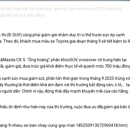
ng bán chạy nhất các phân khúc góp mặt, tuy nhiên tháng 9.2025 vẫn được
giá đến vài chục triệu đồng
hị (B-SUV) cũng phải giảm giá nhằm duy trì vị thế trước sức ép cạnh
a. Theo đó, khách mua mẫu xe Toyota giai đoạn tháng 9 sẽ tiết kiệm từ 4
.
àMazda CX-5. "Ông hoàng" phân khúcSUV, crossover cỡ trung hiện tại
i, giảm giá; đưa mức giá khởi điểm thực tế về quanh mốc 700 triệu đồng
 cạnh sức mua giảm sút, phần lớn thời gian trong tháng 9.2025 trùng vớ
ây thường là thời điểm khá ảm đạm với thị trường bất động sản, ô tô,… tạ
ủa người dân. Chính vì vậy, động thái đẩy mạnh khuyến mãi của các hãng,
 thiếu ổn định như hiện nay của thị trường, cuộc đua ưu đãi,giảm giá bán 
g-thang-9-nhieu-xe-ban-chay-cung-gop-mat-185250913072900418.htm
)