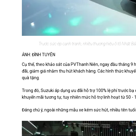
Trước sức ép cạnh tranh, nhiều thương hiệu ô tô Nhật B
ẢNH: ĐÌNH TUYÊN
Cụ thể, theo khảo sát của PVThanh Niên, ngay đầu tháng 9 
đãi, giảm giá nhằm thu hút khách hàng. Các hình thức khuyến 
quà tặng.
Trong đó, Suzuki áp dụng ưu đãi hỗ trợ 100% lệ phí trước 
khuyến mãi tương tự, tuy nhiên mức hỗ trợ linh hoạt từ 50 
Đáng chú ý, ngoài những mẫu xe kém sức hút, nhiều tên tuổi