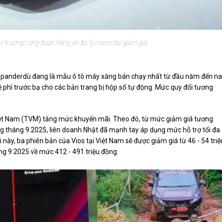
hị trường cũng được hãng và đại lý mạnh tay giảm giá
 Xpanderdù đang là mẫu ô tô máy xăng bán chạy nhất từ đầu năm đến na
 phí trước bạ cho các bản trang bị hộp số tự động. Mức quy đổi tương
t Nam (TVM) tăng mức khuyến mãi. Theo đó, từ mức giảm giá tương
g tháng 9.2025, liên doanh Nhật đã mạnh tay áp dụng mức hỗ trợ tối đa
 này, ba phiên bản của Vios tại Việt Nam sẽ được giảm giá từ 46 - 54 triệ
ng 9.2025 về mức 412 - 491 triệu đồng.