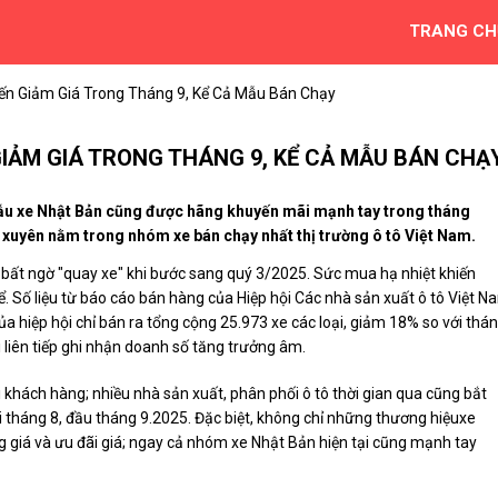
TRANG CH
ến Giảm Giá Trong Tháng 9, Kể Cả Mẫu Bán Chạy
GIẢM GIÁ TRONG THÁNG 9, KỂ CẢ MẪU BÁN CHẠ
u xe Nhật Bản cũng được hãng khuyến mãi mạnh tay trong tháng
 xuyên nằm trong nhóm xe bán chạy nhất thị trường ô tô Việt Nam.
ại bất ngờ "quay xe" khi bước sang quý 3/2025. Sức mua hạ nhiệt khiến
 Số liệu từ báo cáo bán hàng của Hiệp hội Các nhà sản xuất ô tô Việt N
a hiệp hội chỉ bán ra tổng cộng 25.973 xe các loại, giảm 18% so với thá
i liên tiếp ghi nhận doanh số tăng trưởng âm.
ới khách hàng; nhiều nhà sản xuất, phân phối ô tô thời gian qua cũng bắt
i tháng 8, đầu tháng 9.2025. Đặc biệt, không chỉ những thương hiệuxe
giá và ưu đãi giá; ngay cả nhóm xe Nhật Bản hiện tại cũng mạnh tay