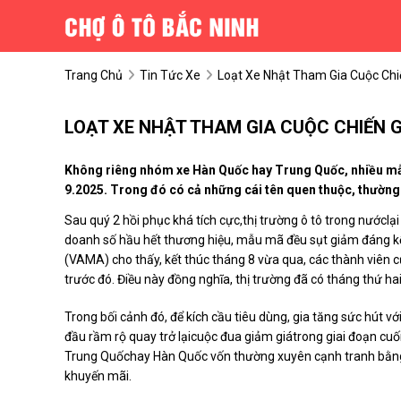
Trang Chủ
Tin Tức Xe
Loạt Xe Nhật Tham Gia Cuộc Chi
LOẠT XE NHẬT THAM GIA CUỘC CHIẾN 
Không riêng nhóm xe Hàn Quốc hay Trung Quốc, nhiều mẫ
9.2025. Trong đó có cả những cái tên quen thuộc, thường
Sau quý 2 hồi phục khá tích cực,thị trường ô tô trong nướcl
doanh số hầu hết thương hiệu, mẫu mã đều sụt giảm đáng kể.
(VAMA) cho thấy, kết thúc tháng 8 vừa qua, các thành viên củ
trước đó. Điều này đồng nghĩa, thị trường đã có tháng thứ ha
Trong bối cảnh đó, để kích cầu tiêu dùng, gia tăng sức hút v
đầu rầm rộ quay trở lạicuộc đua giảm giátrong giai đoạn cuố
Trung Quốchay Hàn Quốc vốn thường xuyên cạnh tranh bằng 
khuyến mãi.