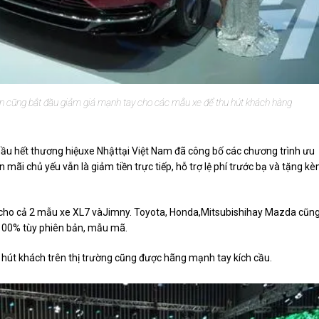
ản cũng bắt đầu giảm giá mạnh tay cho các mẫu xe để thu hút khách hàng
hầu hết thương hiệuxe Nhậttại Việt Nam đã công bố các chương trình ưu
mãi chủ yếu vẫn là giảm tiền trực tiếp, hỗ trợ lệ phí trước bạ và tặng k
bạ cho cả 2 mẫu xe XL7 vàJimny. Toyota, Honda,Mitsubishihay Mazda cũn
- 100% tùy phiên bản, mẫu mã.
 hút khách trên thị trường cũng được hãng mạnh tay kích cầu.