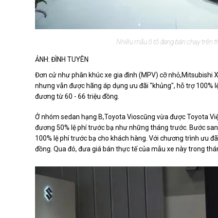
Nhiều mẫu ô tô đang bán chạy trên t
ẢNH: ĐÌNH TUYÊN
Đơn cử như phân khúc xe gia đình (MPV) cỡ nhỏ,Mitsubishi
nhưng vẫn được hãng áp dụng ưu đãi "khủng", hỗ trợ 100% lệ
đương từ 60 - 66 triệu đồng.
Ở nhóm sedan hạng B,Toyota Vioscũng vừa được Toyota Việ
đương 50% lệ phí trước bạ như những tháng trước. Bước san
100% lệ phí trước bạ cho khách hàng. Với chương trình ưu đãi
đồng. Qua đó, đưa giá bán thực tế của mẫu xe này trong thá