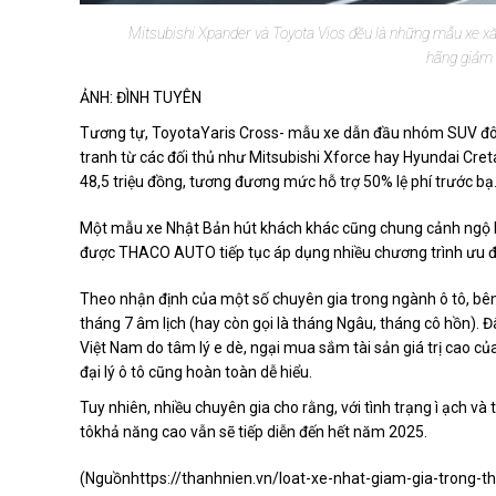
Mitsubishi Xpander và Toyota Vios đều là những mẫu xe xă
hãng giảm 
ẢNH: ĐÌNH TUYÊN
Tương tự, ToyotaYaris Cross- mẫu xe dẫn đầu nhóm SUV đô t
tranh từ các đối thủ như Mitsubishi Xforce hay Hyundai Cret
48,5 triệu đồng, tương đương mức hỗ trợ 50% lệ phí trước bạ
Một mẫu xe Nhật Bản hút khách khác cũng chung cảnh ngộ l
được THACO AUTO tiếp tục áp dụng nhiều chương trình ưu đã
Theo nhận định của một số chuyên gia trong ngành ô tô, bên
tháng 7 âm lịch (hay còn gọi là tháng Ngâu, tháng cô hồn). Đ
Việt Nam do tâm lý e dè, ngại mua sắm tài sản giá trị cao c
đại lý ô tô cũng hoàn toàn dễ hiểu.
Tuy nhiên, nhiều chuyên gia cho rằng, với tình trạng ì ạch và
tôkhả năng cao vẫn sẽ tiếp diễn đến hết năm 2025.
(Nguồn
https://thanhnien.vn/loat-xe-nhat-giam-gia-tron