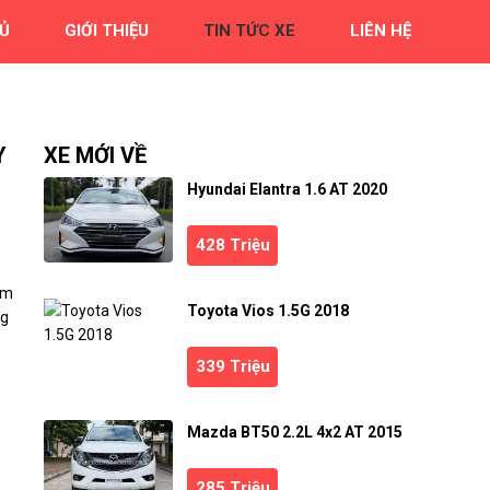
Ủ
GIỚI THIỆU
TIN TỨC XE
LIÊN HỆ
Y
XE MỚI VỀ
Hyundai Elantra 1.6 AT 2020
428 Triệu
am
Toyota Vios 1.5G 2018
ng
339 Triệu
Mazda BT50 2.2L 4x2 AT 2015
285 Triệu