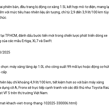
ai phiên bản, đều trang bị động cơ xăng 1.5L kết hợp mô-tơ điện, mang lạ
 với mức tiêu hao nhiên liệu ấn tượng, chỉ từ 2,9 đến 3,9 lít/100 km tùy
khúc.
 tại TP.HCM, đánh dấu bước tiến mới trong chiến lược phát triển dòng xe
g của các mẫu Ertiga, XL7 và Swift.
tùy chọn: máy xăng tăng áp 1.0L cho công suất 99 mã lực hoặc động cơ hú
6 cấp.
iên liệu chỉ khoảng 4,9 lít/100 km, tiết kiệm hơn so với bản máy xăng
dụng cỡ A, Fronx sẽ trực tiếp cạnh tranh với các đối thủ như Toyota Rai
t VF 5 trên thị trường Việt Nam.
a-mat-khach-viet-trong-thang-102025-330006.html
)