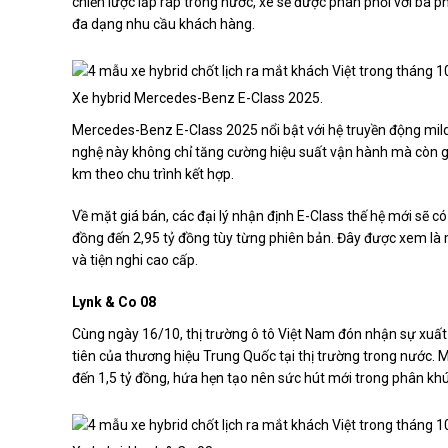
chiến lược lắp ráp trong nước, xe sẽ được phân phối với ba
đa dạng nhu cầu khách hàng.
Xe hybrid Mercedes-Benz E-Class 2025.
Mercedes-Benz E-Class 2025 nổi bật với hệ truyền động mild-
nghệ này không chỉ tăng cường hiệu suất vận hành mà còn giúp
km theo chu trình kết hợp.
Về mặt giá bán, các đại lý nhận định E-Class thế hệ mới sẽ có
đồng đến 2,95 tỷ đồng tùy từng phiên bản. Đây được xem là
và tiện nghi cao cấp.
Lynk & Co 08
Cùng ngày 16/10, thị trường ô tô Việt Nam đón nhận sự xuất 
tiên của thương hiệu Trung Quốc tại thị trường trong nước. M
đến 1,5 tỷ đồng, hứa hẹn tạo nên sức hút mới trong phân khú