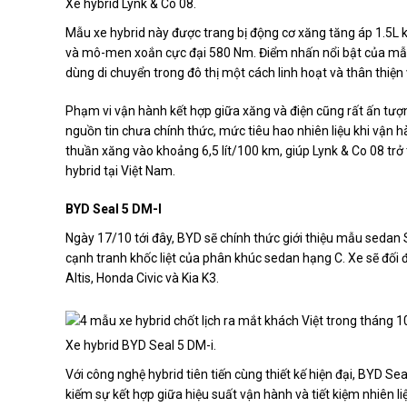
Xe hybrid Lynk & Co 08.
Mẫu xe hybrid này được trang bị động cơ xăng tăng áp 1.5L 
và mô-men xoắn cực đại 580 Nm. Điểm nhấn nổi bật của mẫu
dùng di chuyển trong đô thị một cách linh hoạt và thân thiện
Phạm vi vận hành kết hợp giữa xăng và điện cũng rất ấn tượn
nguồn tin chưa chính thức, mức tiêu hao nhiên liệu khi vận h
thuần xăng vào khoảng 6,5 lít/100 km, giúp Lynk & Co 08 trở
hybrid tại Việt Nam.
BYD Seal 5 DM-I
Ngày 17/10 tới đây, BYD sẽ chính thức giới thiệu mẫu sedan 
cạnh tranh khốc liệt của phân khúc sedan hạng C. Xe sẽ đối 
Altis, Honda Civic và Kia K3.
Xe hybrid BYD Seal 5 DM-i.
Với công nghệ hybrid tiên tiến cùng thiết kế hiện đại, BYD 
kiếm sự kết hợp giữa hiệu suất vận hành và tiết kiệm nhiên l