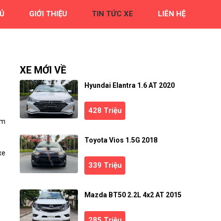
Ủ
GIỚI THIỆU
TIN TỨC XE
LIÊN HỆ
XE MỚI VỀ
Hyundai Elantra 1.6 AT 2020
428 Triệu
ệm
Toyota Vios 1.5G 2018
xe
339 Triệu
Mazda BT50 2.2L 4x2 AT 2015
285 Triệu