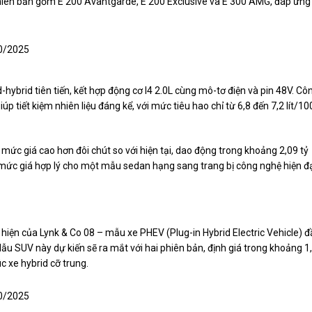
 phiên bản gồm E 200 Avantgarde, E 200 Exclusive và E 300 AMG, đáp ứng
hybrid tiên tiến, kết hợp động cơ I4 2.0L cùng mô-tơ điện và pin 48V. Cô
 tiết kiệm nhiên liệu đáng kể, với mức tiêu hao chỉ từ 6,8 đến 7,2 lít/10
 mức giá cao hơn đôi chút so với hiện tại, dao động trong khoảng 2,09 tỷ
 mức giá hợp lý cho một mẫu sedan hạng sang trang bị công nghệ hiện đ
hiện của Lynk & Co 08 – mẫu xe PHEV (Plug-in Hybrid Electric Vehicle) 
ẫu SUV này dự kiến sẽ ra mắt với hai phiên bản, định giá trong khoảng 1
c xe hybrid cỡ trung.