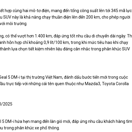
kết hợp cùng hai mô-tơ điện, mang đến tổng công suất lên tới 345 mã lực
 SUV này là khả năng chạy thuần điện lên đến 200 km, cho phép người
 với môi trường.
g, có thể vượt hơn 1.400 km, đáp ứng tốt nhu cầu di chuyển dài ngày. T
ành hỗn hợp chỉ khoảng 0,9 lít/100 km, trong khi mức tiêu hao khi chạy
 thành lựa chọn tiết kiệm nhiên liệu đáng cân nhắc trong phân khúc SUV
Seal 5 DM-i tại thị trường Việt Nam, đánh dấu bước tiến mới trong cuộc
đầu trực tiếp với những cái tên quen thuộc như Mazda3, Toyota Corolla
Seal 5 DM-i hứa hẹn mang đến làn gió mới, đáp ứng nhu cầu khách hàng tì
iệu trong phân khúc xe phổ thông.