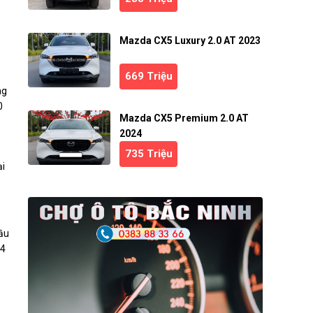
Mazda CX5 Luxury 2.0 AT 2023
669 Triệu
ng
0
Mazda CX5 Premium 2.0 AT
2024
735 Triệu
ại
đầu
,4