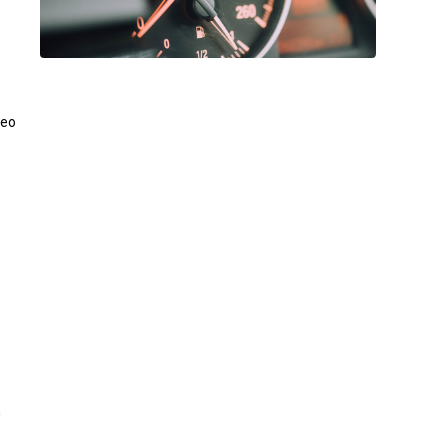
heo
m