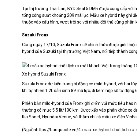
Tại thị trường Thái Lan, BYD Seal 5 DM-i được cung cấp với h
tổng công suất khoảng 209 mã lực. Mẫu xe hybrid này ghi điểm
thuộc vào cấu hình, vượt trội so với nhiều đối thủ cùng phân 
Suzuki Fronx
Cùng ngày 17/10, Suzuki Fronx sẽ chính thức được giới thiệu
hybrid của Suzuki tại thị trường Việt Nam, nối tiếp thành côn
Xe hybrid Suzuki Fronx.
Suzuki Fronx dự kiến trang bị động cơ mild-hybrid, với hai 
khí tự nhiên 1.2L sản sinh 89 mã lực, đi kèm hộp số tự động 
Phiên bản mild-hybrid của Fronx ghi điểm với mức tiêu hao nh
thường có mức 5,5 lít/100 km. Được xếp vào phân khúc xe đa 
Kia Sonet, Hyundai Venue, và thậm chí cả mẫu xe điện VinFas
(Nguồn
https://baoquocte.vn/4-mau-xe-hybrid-chot-lich-r