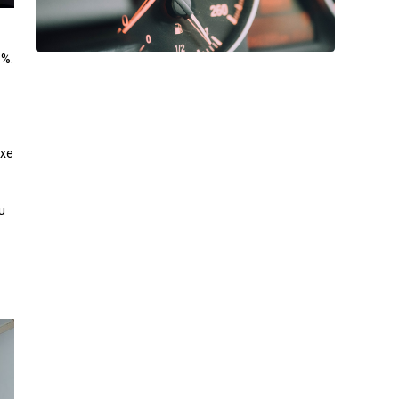
8%.
 xe
u