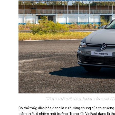
Giống như hầu hết các xe hybrid châu Âu tại Vi
Có thể thấy, điện hóa đang là xu hướng chung của thị trường 
giảm thiểu ô nhiễm môi trường. Trong đó, VinFast đang là th