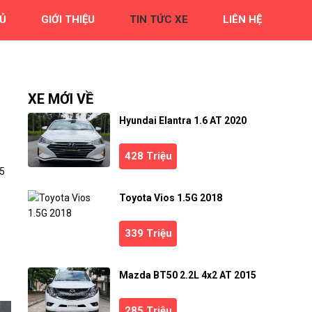
Ủ
GIỚI THIỆU
TIN TỨC XE
LIÊN HỆ
XE MỚI VỀ
Hyundai Elantra 1.6 AT 2020
428 Triệu
25
Toyota Vios 1.5G 2018
339 Triệu
Mazda BT50 2.2L 4x2 AT 2015
285 Triệu