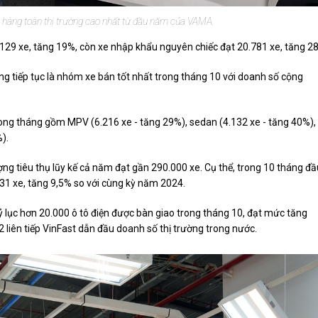
hàng toàn thị trường cao nhất từ đầu năm của VAMA.
129 xe, tăng 19%, còn xe nhập khẩu nguyên chiếc đạt 20.781 xe, tăng 2
 tiếp tục là nhóm xe bán tốt nhất trong tháng 10 với doanh số cộng
ong tháng gồm MPV (6.216 xe - tăng 29%), sedan (4.132 xe - tăng 40%),
).
g tiêu thụ lũy kế cả năm đạt gần 290.000 xe. Cụ thể, trong 10 tháng đầ
31 xe, tăng 9,5% so với cùng kỳ năm 2024.
lục hơn 20.000 ô tô điện được bàn giao trong tháng 10, đạt mức tăng
liên tiếp VinFast dẫn đầu doanh số thị trường trong nước.