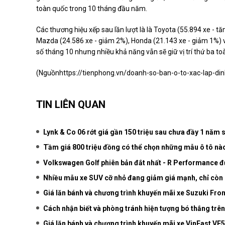
toàn quốc trong 10 tháng đầu năm.
Các thương hiệu xếp sau lần lượt là là Toyota (55.894 xe - tă
Mazda (24.586 xe - giảm 2%), Honda (21.143 xe - giảm 1%) 
số tháng 10 nhưng nhiều khả năng vẫn sẽ giữ vị trí thứ ba toà
(Nguồn
https://tienphong.vn/doanh-so-ban-o-to-xac-lap-d
TIN LIÊN QUAN
Lynk & Co 06 rớt giá gần 150 triệu sau chưa đầy 1 năm
Tầm giá 800 triệu đồng có thể chọn những mẫu ô tô nà
Volkswagen Golf phiên bản đắt nhất - R Performance đ
Nhiều mẫu xe SUV cỡ nhỏ đang giảm giá mạnh, chỉ còn 
Giá lăn bánh và chương trình khuyến mãi xe Suzuki Fro
Cách nhận biết và phòng tránh hiện tượng bó thắng trên
Giá lăn bánh và chương trình khuyến mãi xe VinFast VF