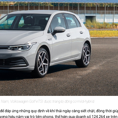
ệt Nam, Volkswagen Golf eTSI được trang bị động cơ mild-hybrid.
để đáp ứng những quy định về khí thải ngày càng siết chặt, đồng thời giú
ương hiệu nắm vai trò tiên phong, thể hiện qua doanh số 124.264 xe trên