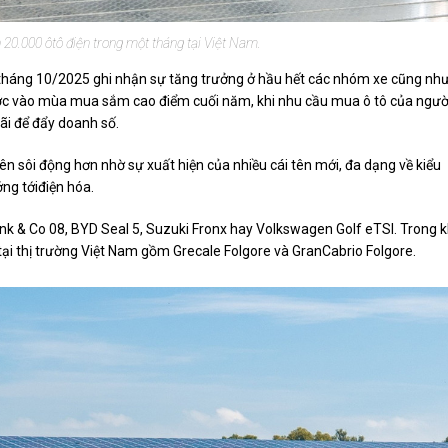
n 20.000 ôtô điện trong một tháng tại Việt Nam.
g tháng 10/2025 ghi nhận sự tăng trưởng ở hầu hết các nhóm xe cũng nh
ước vào mùa mua sắm cao điểm cuối năm, khi nhu cầu mua ô tô của ngườ
ãi để đẩy doanh số.
ên sôi động hơn nhờ sự xuất hiện của nhiều cái tên mới, đa dạng về kiểu
ng tớiđiện hóa.
 & Co 08, BYD Seal 5, Suzuki Fronx hay Volkswagen Golf eTSI. Trong k
 tại thị trường Việt Nam gồm Grecale Folgore và GranCabrio Folgore.