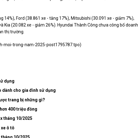
ng 14%), Ford (38.861 xe - tăng 17%), Mitsubishi (30.091 xe - giảm 7%),
và Kia (20.082 xe - giảm 26%). Hyundai Thành Công chưa công bố doanh
n thị trường.
inh-moi-trong-nam-2025-post1795787.tpo
)
 sử dụng
o dành cho gia đình sử dụng
ược trang bị những gì?
hơn 400 triệu đồng
nx tháng 10/2025
 xe ô tô
5 tháng 10/2025