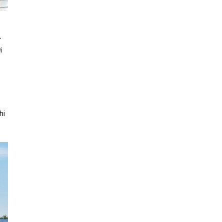
ư
i
hi