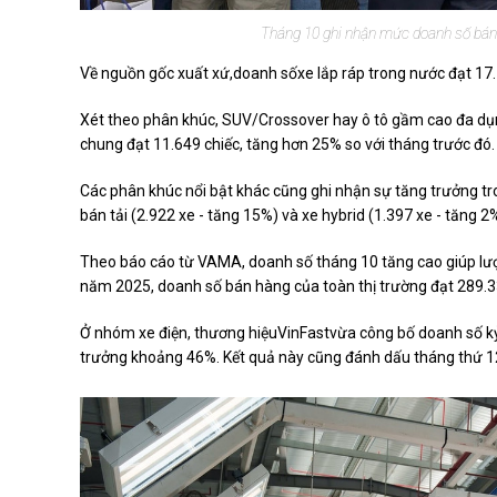
Tháng 10 ghi nhận mức doanh số bán 
Về nguồn gốc xuất xứ,doanh sốxe lắp ráp trong nước đạt 17.
Xét theo phân khúc, SUV/Crossover hay ô tô gầm cao đa dụng
chung đạt 11.649 chiếc, tăng hơn 25% so với tháng trước đó.
Các phân khúc nổi bật khác cũng ghi nhận sự tăng trưởng tr
bán tải (2.922 xe - tăng 15%) và xe hybrid (1.397 xe - tăng 2%
Theo báo cáo từ VAMA, doanh số tháng 10 tăng cao giúp lượn
năm 2025, doanh số bán hàng của toàn thị trường đạt 289.3
Ở nhóm xe điện, thương hiệuVinFastvừa công bố doanh số kỷ 
trưởng khoảng 46%. Kết quả này cũng đánh dấu tháng thứ 12 