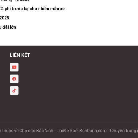
% phí trước bạ cho nhiều mẫu xe
/2025
 đãi lớn
LIÊN KẾT
 thuộc về Chợ ô tô Bắc Ninh -
Thiết kế bởi
Bonbanh.com - Chuyên trang 