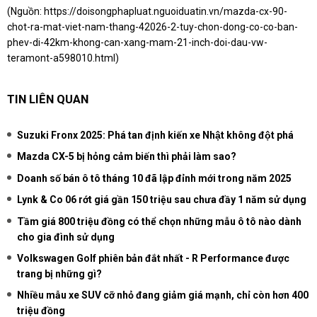
(Nguồn:
https://doisongphapluat.nguoiduatin.vn/mazda-cx-90-
chot-ra-mat-viet-nam-thang-42026-2-tuy-chon-dong-co-co-ban-
phev-di-42km-khong-can-xang-mam-21-inch-doi-dau-vw-
teramont-a598010.html
)
TIN LIÊN QUAN
Suzuki Fronx 2025: Phá tan định kiến xe Nhật không đột phá
Mazda CX-5 bị hỏng cảm biến thì phải làm sao?
Doanh số bán ô tô tháng 10 đã lập đỉnh mới trong năm 2025
Lynk & Co 06 rớt giá gần 150 triệu sau chưa đầy 1 năm sử dụng
Tầm giá 800 triệu đồng có thể chọn những mẫu ô tô nào dành
cho gia đình sử dụng
Volkswagen Golf phiên bản đắt nhất - R Performance được
trang bị những gì?
Nhiều mẫu xe SUV cỡ nhỏ đang giảm giá mạnh, chỉ còn hơn 400
triệu đồng