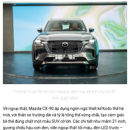
Thiết kế Kodo thế hệ mới mang lại diện mạo bề thế cho CX-90.
Ảnh: Quốc Minh
Về ngoại thất, Mazda CX-90 áp dụng ngôn ngữ thiết kế Kodo thế hệ
mới, với thân xe trường dài và tỷ lệ tổng thể vững chãi, tạo cảm giác
bề thế đúng chất một mẫu SUV cỡ lớn. Các chi tiết như mâm 21 inch,
gương chiếu hậu sơn đen, viền ngoại thất tối màu, đèn LED trước –