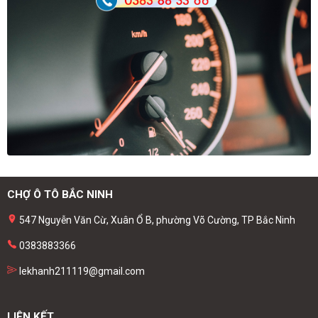
CHỢ Ô TÔ BẮC NINH
547 Nguyễn Văn Cừ, Xuân Ổ B, phường Võ Cường, TP Bắc Ninh
0383883366
lekhanh211119@gmail.com
LIÊN KẾT