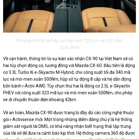
Khoang nội thất hiện đại với màn hình 12,3 inch và HUD. Ảnh:
Quốc Minh
Về vận hành, thông tin từ sự kiện xác nhận CX-90 tại Việt Nam sẽ có
hai tùy chọn động cơ, tương đồng với Mazda CX-60. Đầu tiên là động
cơ 3.3L Turbo I6 e-Skyactiv M-Hybrid, cho công suất tối đa 340 mã
lực và mô-men xoắn 500Nm, hộp số tự động 8 cấp và hệ dẫn động
bốn bánh i-Activ AWD. Tùy chọn thứ hai là động cơ 2.5L e-Skyactiv
PHEV với công suất 323 mã lực và mô-men xoắn 500Nm, cho phép
xe di chuyển thuần điện khoảng 42km.
Về an toàn, Mazda CX-90 được trang bị đầy đủ các công nghệ thuộc
gói i-Activsense mới. Một trong những điểm đáng chú ý là hệ thống
giám sát người lái DMS, có khả năng nhận biết trạng thái tập trung
của tài xế để đưa ra cảnh báo kịp thời. Hệ thống camera 360 độ được