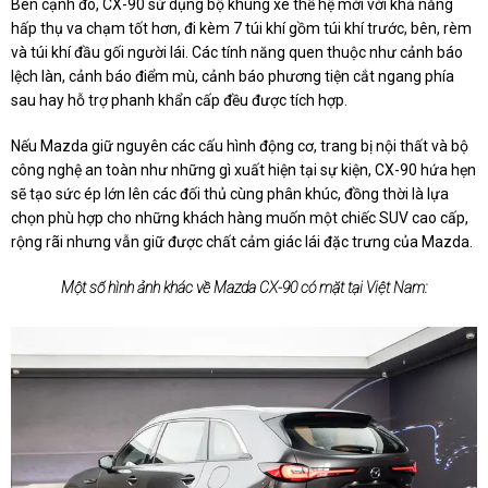
Bên cạnh đó, CX-90 sử dụng bộ khung xe thế hệ mới với khả năng
hấp thụ va chạm tốt hơn, đi kèm 7 túi khí gồm túi khí trước, bên, rèm
và túi khí đầu gối người lái. Các tính năng quen thuộc như cảnh báo
lệch làn, cảnh báo điểm mù, cảnh báo phương tiện cắt ngang phía
sau hay hỗ trợ phanh khẩn cấp đều được tích hợp.
Nếu Mazda giữ nguyên các cấu hình động cơ, trang bị nội thất và bộ
công nghệ an toàn như những gì xuất hiện tại sự kiện, CX-90 hứa hẹn
sẽ tạo sức ép lớn lên các đối thủ cùng phân khúc, đồng thời là lựa
chọn phù hợp cho những khách hàng muốn một chiếc SUV cao cấp,
rộng rãi nhưng vẫn giữ được chất cảm giác lái đặc trưng của Mazda.
Một số hình ảnh khác về Mazda CX-90 có mặt tại Việt Nam: