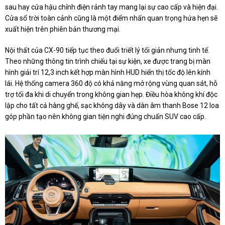
sau hay cửa hậu chỉnh điện rảnh tay mang lại sự cao cấp và hiện đại.
Cửa sổ trời toàn cảnh cũng là một điểm nhấn quan trọng hứa hẹn sẽ
xuất hiện trên phiên bản thương mại.
Nội thất của CX-90 tiếp tục theo đuổi triết lý tối giản nhưng tinh tế.
Theo những thông tin trình chiếu tại sự kiện, xe được trang bị màn
hình giải trí 12,3 inch kết hợp màn hình HUD hiển thị tốc độ lên kính
lái. Hệ thống camera 360 độ có khả năng mở rộng vùng quan sát, hỗ
trợ tối đa khi di chuyển trong không gian hẹp. Điều hòa không khí độc
lập cho tất cả hàng ghế, sạc không dây và dàn âm thanh Bose 12 loa
góp phần tạo nên không gian tiện nghi đúng chuẩn SUV cao cấp.