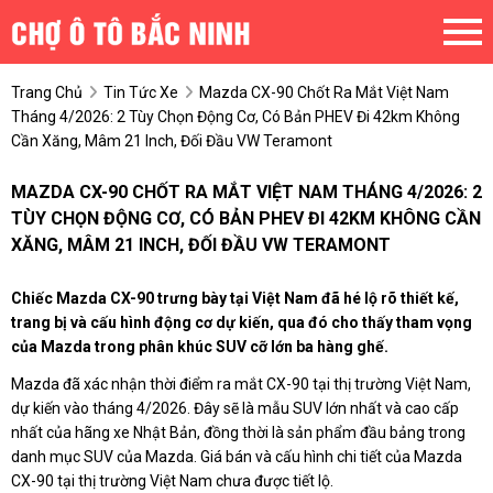
Trang Chủ
Tin Tức Xe
Mazda CX-90 Chốt Ra Mắt Việt Nam
Tháng 4/2026: 2 Tùy Chọn Động Cơ, Có Bản PHEV Đi 42km Không
Cần Xăng, Mâm 21 Inch, Đối Đầu VW Teramont
MAZDA CX-90 CHỐT RA MẮT VIỆT NAM THÁNG 4/2026: 2
TÙY CHỌN ĐỘNG CƠ, CÓ BẢN PHEV ĐI 42KM KHÔNG CẦN
XĂNG, MÂM 21 INCH, ĐỐI ĐẦU VW TERAMONT
Chiếc Mazda CX-90 trưng bày tại Việt Nam đã hé lộ rõ thiết kế,
trang bị và cấu hình động cơ dự kiến, qua đó cho thấy tham vọng
của Mazda trong phân khúc SUV cỡ lớn ba hàng ghế.
Mazda đã xác nhận thời điểm ra mắt CX-90 tại thị trường Việt Nam,
dự kiến vào tháng 4/2026. Đây sẽ là mẫu SUV lớn nhất và cao cấp
nhất của hãng xe Nhật Bản, đồng thời là sản phẩm đầu bảng trong
danh mục SUV của Mazda. Giá bán và cấu hình chi tiết của Mazda
CX-90 tại thị trường Việt Nam chưa được tiết lộ.