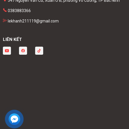
547 Nguyễn Văn Cừ, Xuân Ổ B, phường Võ Cường, TP Bắc Ninh
0383883366
lekhanh211119@gmail.com
LIÊN KẾT