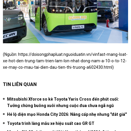
(Nguồn:
https://doisongphapluat.nguoiduatin.vn/vinfast-mang-loat-
xe-hot-den-trung-tam-trien-lam-lon-nhat-dong-nam-a-10-o-to-12-
xe-may-co-mau-tai-dien-dau-tien-thi-truong-a602430.html
)
TIN LIÊN QUAN
Mitsubishi Xforce so kè Toyota Yaris Cross đến phút cuối:
Tưởng chừng buông xuôi nhưng cuộc đua chưa ngã ngũ
Hé lộ diện mạo Honda City 2026: Nâng cấp nhẹ nhưng "đắt giá"
Toyota trình làng mẫu xe hiệu suất cao GR GT