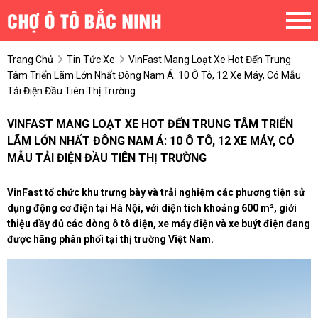
Trang Chủ
Tin Tức Xe
VinFast Mang Loạt Xe Hot Đến Trung
Tâm Triển Lãm Lớn Nhất Đông Nam Á: 10 Ô Tô, 12 Xe Máy, Có Mẫu
Tải Điện Đầu Tiên Thị Trường
VINFAST MANG LOẠT XE HOT ĐẾN TRUNG TÂM TRIỂN
LÃM LỚN NHẤT ĐÔNG NAM Á: 10 Ô TÔ, 12 XE MÁY, CÓ
MẪU TẢI ĐIỆN ĐẦU TIÊN THỊ TRƯỜNG
VinFast tổ chức khu trưng bày và trải nghiệm các phương tiện sử
dụng động cơ điện tại Hà Nội, với diện tích khoảng 600 m², giới
thiệu đầy đủ các dòng ô tô điện, xe máy điện và xe buýt điện đang
được hãng phân phối tại thị trường Việt Nam.