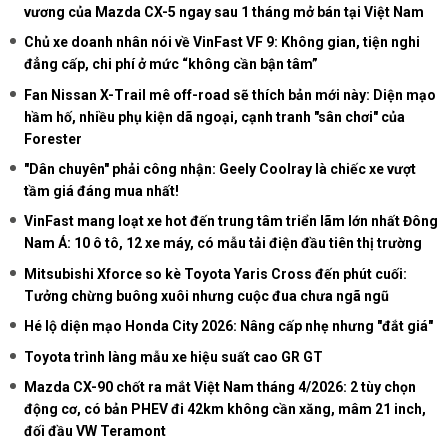
vương của Mazda CX-5 ngay sau 1 tháng mở bán tại Việt Nam
Chủ xe doanh nhân nói về VinFast VF 9: Không gian, tiện nghi
đẳng cấp, chi phí ở mức “không cần bận tâm”
Fan Nissan X-Trail mê off-road sẽ thích bản mới này: Diện mạo
hầm hố, nhiều phụ kiện dã ngoại, cạnh tranh "sân chơi" của
Forester
"Dân chuyên" phải công nhận: Geely Coolray là chiếc xe vượt
tầm giá đáng mua nhất!
VinFast mang loạt xe hot đến trung tâm triển lãm lớn nhất Đông
Nam Á: 10 ô tô, 12 xe máy, có mẫu tải điện đầu tiên thị trường
Mitsubishi Xforce so kè Toyota Yaris Cross đến phút cuối:
Tưởng chừng buông xuôi nhưng cuộc đua chưa ngã ngũ
Hé lộ diện mạo Honda City 2026: Nâng cấp nhẹ nhưng "đắt giá"
Toyota trình làng mẫu xe hiệu suất cao GR GT
Mazda CX-90 chốt ra mắt Việt Nam tháng 4/2026: 2 tùy chọn
động cơ, có bản PHEV đi 42km không cần xăng, mâm 21 inch,
đối đầu VW Teramont