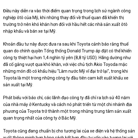
Điều này diễn ra vào thời điểm quan trọng trong lịch sử ngành công
nghiệp ôtô của Mỹ, khi những thay đổi về thuế quan đã khiến thị
trường trở nên khó khăn hơn đối với hầu hết các nhà sản xuất ôtô
nhập khẩu và bán xe tại Mỹ.
Khoản đầu tư này được đưa ra sau khi Toyota cảnh báo rằng thuế
quan do chính quyền Tổng thống Donald Trump áp đặt có thể khiến
công ty thiệt hại hơn 1,4 nghìn tỷ yên (8,8 tỷ USD). Hãng dường như
đã cố gắng vượt qua khó khăn, với việc chủ tịch Akio Toyoda mặc
những món đồ có khẩu hiệu "Làm nước Mỹ vĩ đại trở lại", trong khi
Toyota là một trong những công ty đầu tiên cam kết xuất khẩu xe
sản xuất tại Mỹ.
Phát biểu với báo chí, các lãnh đạo công ty đã chỉ ra lịch sử 40 năm
của nhà máy ở Kentucky và cách nó phát triển từ một chi nhánh địa
phương của Toyota trở thành một trong những trung tâm sản xuất
quan trọng nhất của công ty ở Bắc Mỹ.
Toyota cũng đang chuẩn bị cho tương lai của xe điện và hệ thống sản
xuất thông minh hơn bằng cách kết hợp đầu tư vốn vào tương lai với