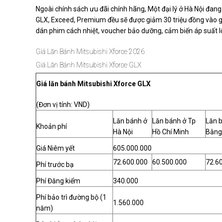
Ngoài chính sách ưu đãi chính hãng, Một đại lý ở Hà Nội đang
GLX, Exceed, Premium đều sẽ được giảm 30 triệu đồng vào g
dán phim cách nhiệt, voucher bảo dưỡng, cảm biến áp suất 
Giá Lăn Bánh Mitsubishi Xforce 2026
Giá Lăn Bánh Mitsubishi Xforce GLX
Giá lăn bánh Mitsubishi Xforce GLX
(Đơn vị tính: VND)
Lăn bánh ở
Lăn bánh ở Tp
Lăn b
Khoản phí
Hà Nội
Hồ Chí Minh
Bằng
Giá Niêm yết
605.000.000
72.600.000
60.500.000
72.6
Phí trước bạ
Phí Đăng kiểm
340.000
Phí bảo trì đường bộ (1
1.560.000
năm)