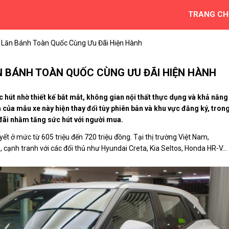
TRANG CH
6 Lăn Bánh Toàn Quốc Cùng Ưu Đãi Hiện Hành
ĂN BÁNH TOÀN QUỐC CÙNG ƯU ĐÃI HIỆN HÀNH
c hút nhờ thiết kế bắt mắt, không gian nội thất thực dụng và khả năng
h của mẫu xe này hiện thay đổi tùy phiên bản và khu vực đăng ký, tron
 đãi nhằm tăng sức hút với người mua.
t ở mức từ 605 triệu đến 720 triệu đồng. Tại thị trường Việt Nam,
cạnh tranh với các đối thủ như Hyundai Creta, Kia Seltos, Honda HR-V...