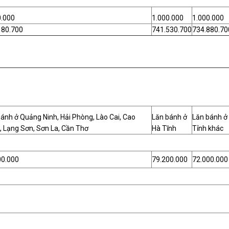
0.000
1.000.000
1.000.000
180.700
741.530.700
734.880.70
ánh ở Quảng Ninh, Hải Phòng, Lào Cai, Cao
Lăn bánh ở
Lăn bánh ở
, Lạng Sơn, Sơn La, Cần Thơ
Hà Tĩnh
Tỉnh khác
00.000
79.200.000
72.000.000