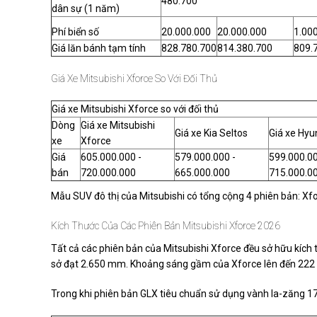
480.700
dân sự (1 năm)
Phí biển số
20.000.000
20.000.000
1.00
Giá lăn bánh tạm tính
828.780.700
814.380.700
809.
Giá Xe Mitsubishi Xforce So Với Đối Thủ
Giá xe Mitsubishi Xforce so với đối thủ
Dòng
Giá xe Mitsubishi
Giá xe Kia Seltos
Giá xe Hyu
xe
Xforce
Giá
605.000.000 -
579.000.000 -
599.000.00
bán
720.000.000
665.000.000
715.000.0
Mẫu SUV đô thị của Mitsubishi có tổng cộng 4 phiên bản: X
Kích Thước Của Các Phiên Bản Mitsubishi Xforce 2026
Tất cả các phiên bản của Mitsubishi Xforce đều sở hữu kích th
sở đạt 2.650 mm. Khoảng sáng gầm của Xforce lên đến 222 
Trong khi phiên bản GLX tiêu chuẩn sử dụng vành la-zăng 17 