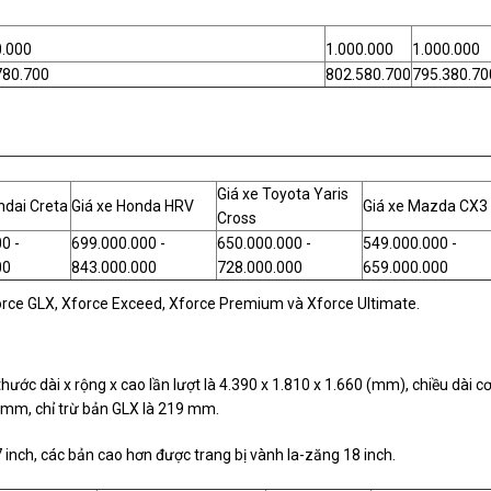
0.000
1.000.000
1.000.000
780.700
802.580.700
795.380.70
Giá xe Toyota Yaris
ndai Creta
Giá xe Honda HRV
Giá xe Mazda CX3
Cross
0 -
699.000.000 -
650.000.000 -
549.000.000 -
00
843.000.000
728.000.000
659.000.000
force GLX, Xforce Exceed, Xforce Premium và Xforce Ultimate.
ước dài x rộng x cao lần lượt là 4.390 x 1.810 x 1.660 (mm), chiều dài c
mm, chỉ trừ bản GLX là 219 mm.
inch, các bản cao hơn được trang bị vành la-zăng 18 inch.