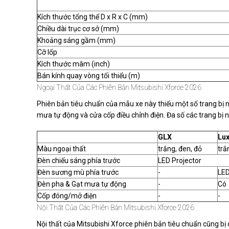
Kích thước tổng thể D x R x C (mm)
Chiều dài trục cơ sở (mm)
Khoảng sáng gầm (mm)
Cỡ lốp
Kích thước mâm (inch)
Bán kính quay vòng tối thiểu (m)
Ngoại Thất Của Các Phiên Bản Mitsubishi Xforce 2026
Phiên bản tiêu chuẩn của mẫu xe này thiếu một số trang bị 
mưa tự động và cửa cốp điều chỉnh điện. Đa số các trang bị n
GLX
Lux
Màu ngoại thất
trắng, đen, đỏ
trắ
Đèn chiếu sáng phía trước
LED Projector
Đèn sương mù phía trước
-
LED
Đèn pha & Gạt mưa tự động
-
Có
Cốp đóng/mở điện
-
-
Nội Thất Của Các Phiên Bản Mitsubishi Xforce 2026
Nội thất của Mitsubishi Xforce phiên bản tiêu chuẩn cũng bị