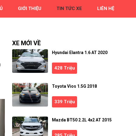
Ủ
GIỚI THIỆU
TIN TỨC XE
LIÊN HỆ
XE MỚI VỀ
Hyundai Elantra 1.6 AT 2020
g
428 Triệu
Toyota Vios 1.5G 2018
339 Triệu
Mazda BT50 2.2L 4x2 AT 2015
285 Triệu