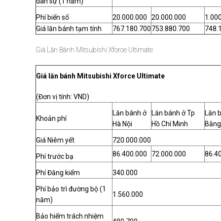
dân sự (1 năm)
Phí biển số
20.000.000
20.000.000
1.00
Giá lăn bánh tạm tính
767.180.700
753.880.700
748.
Giá Lăn Bánh Mitsubishi Xforce Ultimate
Giá lăn bánh Mitsubishi Xforce Ultimate
(Đơn vị tính: VND)
Lăn bánh ở
Lăn bánh ở Tp
Lăn b
Khoản phí
Hà Nội
Hồ Chí Minh
Bằng
Giá Niêm yết
720.000.000
86.400.000
72.000.000
86.4
Phí trước bạ
Phí Đăng kiểm
340.000
Phí bảo trì đường bộ (1
1.560.000
năm)
Bảo hiểm trách nhiệm