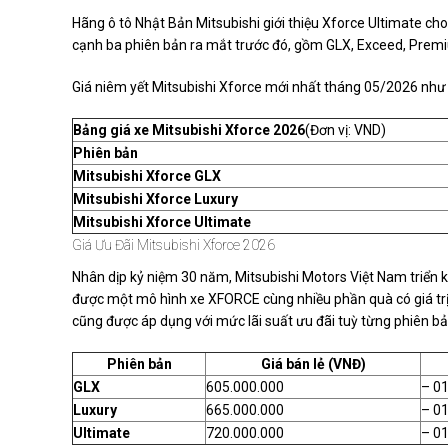
Hãng ô tô Nhật Bản Mitsubishi giới thiệu Xforce Ultimate cho
cạnh ba phiên bản ra mắt trước đó, gồm GLX, Exceed, Prem
Giá niêm yết Mitsubishi Xforce mới nhất tháng 05/2026 như
Bảng giá xe Mitsubishi Xforce 2026
(Đơn vị: VND)
Phiên bản
Mitsubishi Xforce GLX
Mitsubishi Xforce Luxury
Mitsubishi Xforce Ultimate
Giá Ưu Đãi Mitsubishi Xforce 2026
Nhân dịp kỷ niệm 30 năm, Mitsubishi Motors Việt Nam triển
được một mô hình xe XFORCE cùng nhiều phần quà có giá trị 
cũng được áp dụng với mức lãi suất ưu đãi tuỳ từng phiên bả
Phiên bản
Giá bán lẻ (VNĐ)
GLX
605.000.000
– 01
Luxury
665.000.000
– 01
Ultimate
720.000.000
– 01