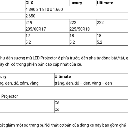
GLX
Luxury
Ultimate
4.390 x 1.810 x 1.660
2.650
219
222
222
205/60R17
225/50R18
17
18
18
5,2
5,2
5,2
như đèn sương mù LED Projector ở phía trước, đèn pha tự động bật/tắt, 
ày chỉ có trong phiên bản cao cấp nhất của xe.
ury
Ultimate
ng, đen, đỏ, xám, vàng
trắng, đen, đỏ – đen, vàng – đen
 Projector
Có
Có
 cắt giảm một số trang bị. Nội thất cơ bản của dòng xe này bao gồm ghế