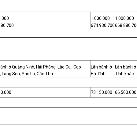
0.000
1.000.000
1.000.000
980.700
674.930.700
668.880.70
ánh ở Quảng Ninh, Hải Phòng, Lào Cai, Cao
Lăn bánh ở
Lăn bánh ở
, Lạng Sơn, Sơn La, Cần Thơ
Hà Tĩnh
Tỉnh khác
00.000
73.150.000
66.500.000