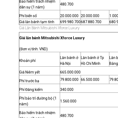
Bảo hiểm trách nhiệm
480.700
dân sự (1 năm)
Phí biển số
20.000.000
20.000.000
1.00
Giá lăn bánh tạm tính
699.980.700
687.880.700
680.
Giá Lăn Bánh Mitsubishi Xforce Luxury
Giá lăn bánh Mitsubishi Xforce Luxury
(Đơn vị tính: VND)
Lăn bánh ở
Lăn bánh ở Tp
Lăn b
Khoản phí
Hà Nội
Hồ Chí Minh
Bằng
Giá Niêm yết
665.000.000
79.800.000
66.500.000
79.8
Phí trước bạ
Phí Đăng kiểm
340.000
Phí bảo trì đường bộ (1
1.560.000
năm)
Bảo hiểm trách nhiệm
480.700