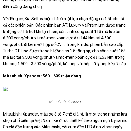
không gian rộng rãi cho cả hàng ghế trước và sau cũng là những
điểm cộng đáng chú ý.
Về động cơ, Kia Seltos hiện chỉ có một lựa chọn động cơ 1.5L cho tất
cả các phiên bản. Các phiên bản AT, Luxury và Premium được trang
bị động cơ 1.5 hút khí tự nhiên, sản sinh công suất 113 mã lực tại
6.300 vòng/phút và mô-men xoắn cực đại 144 Nm tại 4.500
vòng/phút, đi kèm với hộp số CVT. Trong khi đó, phiên bản cao cấp
Turbo GT Line được trang bị động cơ 1.5 tăng áp, cho công suất 158
mã lực tại 5.500 vòng/phút và mô-men xoắn cực đại 253 Nm trong
khoảng 1.500 - 3.500 vòng/phút, kết hợp với hộp số ly hợp kép 7 cấp.
Mitsubishi Xpander: 560 - 699 triệu đồng
Mitsubishi Xpander.
Mitsubishi Xpander, mẫu xe ô tô 7 chỗ giá rẻ, là một trong những lựa
chọn phổ biến tại Việt Nam. Xe được thiết kế theo ngôn ngữ Dynamic
Shield đặc trưng của Mitsubishi, với cụm đèn LED định vị ban ngày