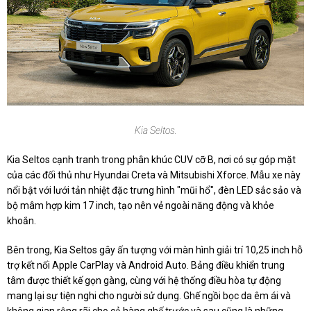
Kia Seltos.
Kia Seltos cạnh tranh trong phân khúc CUV cỡ B, nơi có sự góp mặt
của các đối thủ như Hyundai Creta và Mitsubishi Xforce. Mẫu xe này
nổi bật với lưới tản nhiệt đặc trưng hình "mũi hổ", đèn LED sắc sảo và
bộ mâm hợp kim 17 inch, tạo nên vẻ ngoài năng động và khỏe
khoắn.
Bên trong, Kia Seltos gây ấn tượng với màn hình giải trí 10,25 inch hỗ
trợ kết nối Apple CarPlay và Android Auto. Bảng điều khiển trung
tâm được thiết kế gọn gàng, cùng với hệ thống điều hòa tự động
mang lại sự tiện nghi cho người sử dụng. Ghế ngồi bọc da êm ái và