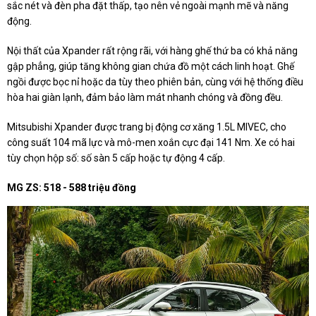
sắc nét và đèn pha đặt thấp, tạo nên vẻ ngoài mạnh mẽ và năng
động.
Nội thất của Xpander rất rộng rãi, với hàng ghế thứ ba có khả năng
gập phẳng, giúp tăng không gian chứa đồ một cách linh hoạt. Ghế
ngồi được bọc nỉ hoặc da tùy theo phiên bản, cùng với hệ thống điều
hòa hai giàn lạnh, đảm bảo làm mát nhanh chóng và đồng đều.
Mitsubishi Xpander được trang bị động cơ xăng 1.5L MIVEC, cho
công suất 104 mã lực và mô-men xoắn cực đại 141 Nm. Xe có hai
tùy chọn hộp số: số sàn 5 cấp hoặc tự động 4 cấp.
MG ZS: 518 - 588 triệu đồng