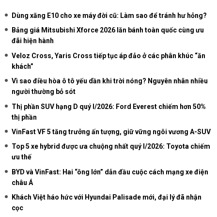
Dùng xăng E10 cho xe máy đời cũ: Làm sao để tránh hư hỏng?
Bảng giá Mitsubishi Xforce 2026 lăn bánh toàn quốc cùng ưu
đãi hiện hành
Veloz Cross, Yaris Cross tiếp tục áp đảo ở các phân khúc “ăn
khách”
Vì sao điều hòa ô tô yếu dần khi trời nóng? Nguyên nhân nhiều
người thường bỏ sót
Thị phần SUV hạng D quý I/2026: Ford Everest chiếm hơn 50%
thị phần
VinFast VF 5 tăng trưởng ấn tượng, giữ vững ngôi vương A-SUV
Top 5 xe hybrid được ưa chuộng nhất quý I/2026: Toyota chiếm
ưu thế
BYD và VinFast: Hai “ông lớn” dẫn đầu cuộc cách mạng xe điện
châu Á
Khách Việt háo hức với Hyundai Palisade mới, đại lý đã nhận
cọc