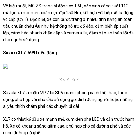
Về hiệu suất, MG ZS trang bị động cơ 1.5L, sản sinh công suất 112
mã lực và mô-men xoắn cực đại 150 Nm, kết hợp với hộp số tự động
vô cấp (CVT). Đặc biệt, xe còn được trang bị nhiều tính năng an toàn
tiêu chuẩn châu Âu như hệ thống hỗ trợ đổ đèo, cảm biến áp suất
lốp, cảnh báo phanh khẩn cấp và camera lùi, đảm bảo an toàn tối đa
cho người sử dụng.
Suzuki XL7: 599 triệu đồng
Suzuki XL7.
Suzuki XL7 là mẫu MPV lai SUV mang phong cách thể thao, thực
dụng, phù hợp với nhu cầu sử dụng gia đình đông người hoặc những
ai yêu thích khám phá các chuyến đi dài.
XL7 có thiết kế đầu xe mạnh mẽ, cụm đèn pha LED và cản trước hầm
hố. Xe có khoảng sáng gầm cao, phù hợp cho cả đường phố và các
cung đường gồ ghề.