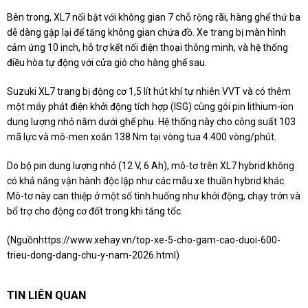
Bên trong, XL7 nổi bật với không gian 7 chỗ rộng rãi, hàng ghế thứ ba
dễ dàng gập lại để tăng không gian chứa đồ. Xe trang bị màn hình
cảm ứng 10 inch, hỗ trợ kết nối điện thoại thông minh, và hệ thống
điều hòa tự động với cửa gió cho hàng ghế sau.
Suzuki XL7 trang bị động cơ 1,5 lít hút khí tự nhiên VVT và có thêm
một máy phát điện khởi động tích hợp (ISG) cùng gói pin lithium-ion
dung lượng nhỏ nằm dưới ghế phụ. Hệ thống này cho công suất 103
mã lực và mô-men xoắn 138 Nm tại vòng tua 4.400 vòng/phút.
Do bộ pin dung lượng nhỏ (12 V, 6 Ah), mô-tơ trên XL7 hybrid không
có khả năng vận hành độc lập như các mẫu xe thuần hybrid khác.
Mô-tơ này can thiệp ở một số tình huống như khởi động, chạy trớn và
bổ trợ cho động cơ đốt trong khi tăng tốc.
(Nguồn
https://www.xehay.vn/top-xe-5-cho-gam-cao-duoi-600-
trieu-dong-dang-chu-y-nam-2026.html
)
TIN LIÊN QUAN