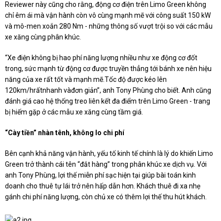
Reviewer này cũng cho rằng, động cơ điện trên Limo Green không
chỉ êm ái mà vận hành còn vô cùng mạnh mẽ với công suất 150 kW
và mô-men xoắn 280 Nm - những thông số vượt trội so với các mẫu
xe xăng cùng phân khúc.
“Xe điện không bị hao phí năng lượng nhiều như xe động cơ đốt
trong, sức mạnh từ động cơ được truyền thẳng tới bánh xe nên hiệu
năng của xe rất tốt và mạnh mẽ.Tốc độ được kéo lên
120km/hrấtnhanh vàđơn giản”, anh Tony Phùng cho biết. Anh cũng
đánh giá cao hệ thống treo liên kết đa điểm trên Limo Green - trang
bị hiếm gặp ở các mẫu xe xăng cùng tầm giá.
“Cày tiền” nhàn tênh
, không lo chi phí
Bên cạnh khả năng vận hành, yếu tố kinh tế chính là lý do khiến Limo
Green trở thành cái tên “đắt hàng” trong phân khúc xe dịch vụ. Với
anh Tony Phùng, lợi thế miễn phí sạc hiện tại giúp bài toán kinh
doanh cho thuê tự lái trở nên hấp dẫn hơn. Khách thuê đi xa nhẹ
gánh chi phí năng lượng, còn chủ xe có thêm lợi thế thu hút khách.