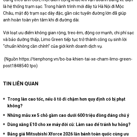
là hệ thống trạm sạc. Trong hành trình mới đây từ Hà Nội đi Mộc
Châu, mật độ trạm sạc dày đặc, gần các tuyến đường lớn đã giúp
anh hoàn toàn yên tâm khi đi đường dài.
Với loạt ưu điểm không gian rộng, treo êm, động cơ mạnh, chi phí sạc
và bảo dưỡng thấp, Limo Green tiếp tục trở thành công cụ sinh lời
“chuẩn không cần chỉnh” của giới kinh doanh dịch vụ.
(Nguồn
https://tienphong.vn/bo-ba-khien-tai-xe-cham-limo-green-
post1848540.tpo
)
TIN LIÊN QUAN
Trong làn cao tốc, nếu ô tô đi chậm hơn quy định có bị phạt
không?
Những mẫu xe 5 chỗ gầm cao dưới 600 triệu đồng đáng chú ý
Dùng xăng E10 cho xe máy đời cũ: Làm sao để tránh hư hỏng?
Bảng giá Mitsubishi Xforce 2026 lăn bánh toàn quốc cùng ưu