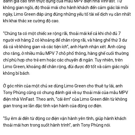
đánh giá cao tính thực dụng của mẫu MPV điện nhà VinFast. Từ
không gian ngồi, độ thoải mái cho hành khách đến cảm giác lái mỗi
ngày, Limo Green đáp ứng đúng những yếu tố tài xế dịch vụ cần nhất
khi khai thác xe cường độ cao.
“Chúng ta có một chiếc xe rộng rãi, thoải mái kể cả khi chở đủ 7
người với hàng 2 có khoảng để chân rộng rãi, và hàng ghế thứ 3 dư
dả cả về không gian và các tiện ích”, anh Hạnh nhận xét. Anh cũng
cho rằng, ở nhiều mẫu MPV 7 chỗ phổ thông, hàng ghế cuối thường
chỉ phù hợp cho trẻ em hoặc các chuyến đi ngắn. Tuy nhiên, trên
Limo Green, khoảng để chân rộng, đùi được đỡ tốt và cảm giác ngồi
không bí bách.
Ở góc nhìn của một chủ xe dùng Limo Green cho thuê tự lái, anh
Tony Phùng cũng có chung đánh giá về sự thoải mái của mẫu MPV
điện nhà VinFast. Theo anh, “cái êm” của Limo Green đến từ không
gian trong xe lẫn đặc tính vận hành của động cơ điện.
“Sự êm ái đến từ động cơ điện vận hành yên tĩnh, giúp hành khách
thoải mái hơn trong suốt hành trình”, anh Tony Phùng nói.