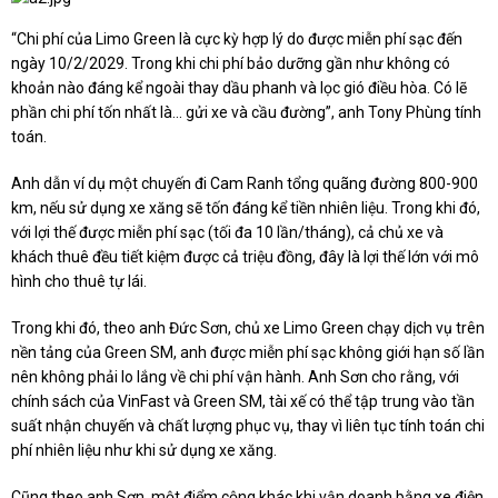
“Chi phí của Limo Green là cực kỳ hợp lý do được miễn phí sạc đến
ngày 10/2/2029. Trong khi chi phí bảo dưỡng gần như không có
khoản nào đáng kể ngoài thay dầu phanh và lọc gió điều hòa. Có lẽ
phần chi phí tốn nhất là… gửi xe và cầu đường”, anh Tony Phùng tính
toán.
Anh dẫn ví dụ một chuyến đi Cam Ranh tổng quãng đường 800-900
km, nếu sử dụng xe xăng sẽ tốn đáng kể tiền nhiên liệu. Trong khi đó,
với lợi thế được miễn phí sạc (tối đa 10 lần/tháng), cả chủ xe và
khách thuê đều tiết kiệm được cả triệu đồng, đây là lợi thế lớn với mô
hình cho thuê tự lái.
Trong khi đó, theo anh Đức Sơn, chủ xe Limo Green chạy dịch vụ trên
nền tảng của Green SM, anh được miễn phí sạc không giới hạn số lần
nên không phải lo lắng về chi phí vận hành. Anh Sơn cho rằng, với
chính sách của VinFast và Green SM, tài xế có thể tập trung vào tần
suất nhận chuyến và chất lượng phục vụ, thay vì liên tục tính toán chi
phí nhiên liệu như khi sử dụng xe xăng.
Cũng theo anh Sơn, một điểm cộng khác khi vận doanh bằng xe điện