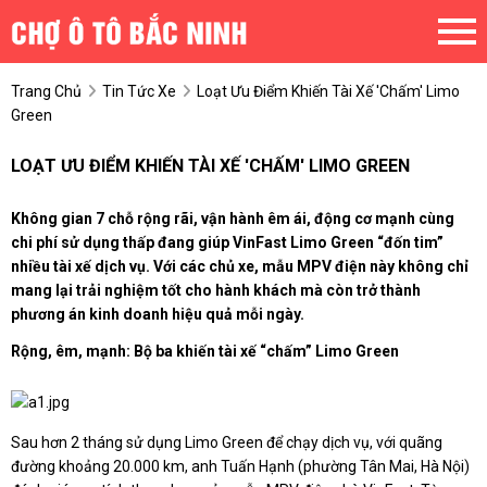
Trang Chủ
Tin Tức Xe
Loạt Ưu Điểm Khiến Tài Xế 'chấm' Limo
Green
LOẠT ƯU ĐIỂM KHIẾN TÀI XẾ 'CHẤM' LIMO GREEN
Không gian 7 chỗ rộng rãi, vận hành êm ái, động cơ mạnh cùng
chi phí sử dụng thấp đang giúp VinFast Limo Green “đốn tim”
nhiều tài xế dịch vụ. Với các chủ xe, mẫu MPV điện này không chỉ
mang lại trải nghiệm tốt cho hành khách mà còn trở thành
phương án kinh doanh hiệu quả mỗi ngày.
Rộng, êm, mạnh: Bộ ba khiến tài xế “
chấm
” Limo Green
Sau hơn 2 tháng sử dụng Limo Green để chạy dịch vụ, với quãng
đường khoảng 20.000 km, anh Tuấn Hạnh (phường Tân Mai, Hà Nội)