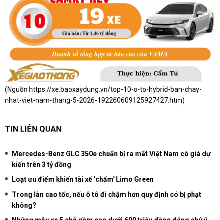
(Nguồn
https://xe.baoxaydung.vn/top-10-o-to-hybrid-ban-chay-
nhat-viet-nam-thang-5-2026-192260609125927427.htm
)
TIN LIÊN QUAN
Mercedes-Benz GLC 350e chuẩn bị ra mắt Việt Nam có giá dự
kiến trên 3 tỷ đồng
Loạt ưu điểm khiến tài xế 'chấm' Limo Green
Trong làn cao tốc, nếu ô tô đi chậm hơn quy định có bị phạt
không?
Những mẫu xe 5 chỗ gầm cao dưới 600 triệu đồng đáng chú ý