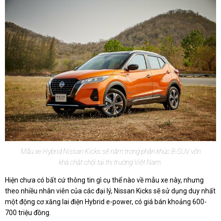
Mẫu xe Hybrid Nissan Kicks sẽ nằm trong phân khúc B-SUV vốn
khá chật chội tại thị trường Việt Nam.
Hiện chưa có bất cứ thông tin gì cụ thể nào về mẫu xe này, nhưng
theo nhiều nhân viên của các đại lý, Nissan Kicks sẽ sử dụng duy nhất
một động cơ xăng lai điện Hybrid e-power, có giá bán khoảng 600-
700 triệu đồng.