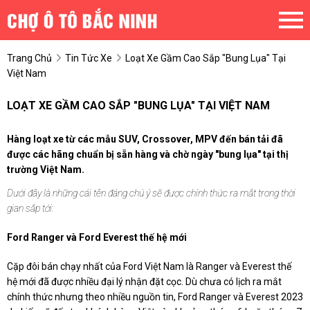
Trang Chủ
Tin Tức Xe
Loạt Xe Gầm Cao Sắp "bung Lụa" Tại
Việt Nam
LOẠT XE GẦM CAO SẮP "BUNG LỤA" TẠI VIỆT NAM
Hàng loạt xe từ các mẫu SUV, Crossover, MPV đến bán tải đã
được các hãng chuẩn bị sẵn hàng và chờ ngày "bung lụa" tại thị
trường Việt Nam.
Dưới đây là những cái tên đáng chú ý sẽ được chính thức ra mắt trong thời
gian sắp tới:
Ford Ranger và Ford Everest thế hệ mới
Cặp đôi bán chạy nhất của Ford Việt Nam là Ranger và Everest thế
hệ mới đã được nhiều đại lý nhận đặt cọc. Dù chưa có lịch ra mắt
chính thức nhưng theo nhiều nguồn tin, Ford Ranger và Everest 2023