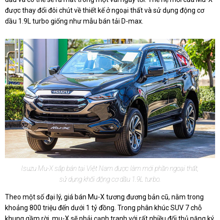
được thay đổi đôi chút về thiết kế ở ngoại thất và sử dụng động cơ
dầu 1.9L turbo giống như mẫu bán tải D-max.
Isuzu Mu-X sắp bán tại Việt Nam được làm mới phần ngoại thất,
sử dụng khối động cơ dầu 1.9L turbo.
Theo một số đại lý, giá bán Mu-X tương đương bản cũ, nằm trong
khoảng 800 triệu đến dưới 1 tỷ đồng. Trong phân khúc SUV 7 chỗ
khung gầm rời, mu-X sẽ phải cạnh tranh với rất nhiều đối thủ nặng ký