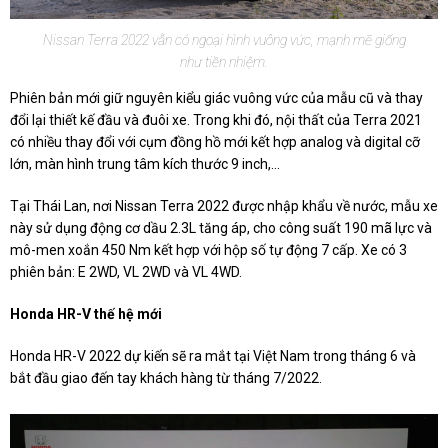
Nissan Terra 2022 vẫn có ngoại hình vuông vức, mạnh mẽ giống
như tiền nhiệm.
Phiên bản mới giữ nguyên kiểu giác vuông vức của mẫu cũ và thay
đổi lại thiết kế đầu và đuôi xe. Trong khi đó, nội thất của Terra 2021
có nhiều thay đổi với cụm đồng hồ mới kết hợp analog và digital cỡ
lớn, màn hình trung tâm kích thước 9 inch,...
Tại Thái Lan, nơi Nissan Terra 2022 được nhập khẩu về nước, mẫu xe
này sử dụng động cơ dầu 2.3L tăng áp, cho công suất 190 mã lực và
mô-men xoắn 450 Nm kết hợp với hộp số tự động 7 cấp. Xe có 3
phiên bản: E 2WD, VL 2WD và VL 4WD.
Honda HR-V thế hệ mới
Honda HR-V 2022 dự kiến sẽ ra mắt tại Việt Nam trong tháng 6 và
bắt đầu giao đến tay khách hàng từ tháng 7/2022.