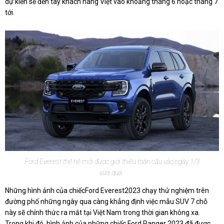
dự kiến sẽ đến tay khách hàng Việt vào khoảng tháng 6 hoặc tháng 7
tới.
Ford Everest thế hệ mới được giới thiệu toàn cầu vào ngày 1/3
vừa qua.
Những hình ảnh của chiếc
Ford Everest
2023 chạy thử nghiệm trên
đường phố những ngày qua càng khẳng định việc mẫu SUV 7 chỗ
này sẽ chính thức ra mắt tại Việt Nam trong thời gian không xa.
Trong khi đó, hình ảnh của những chiếc Ford Ranger 2023 đã được