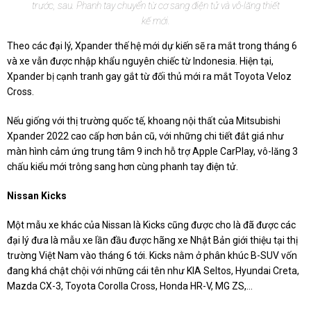
trước, sau. Phanh tay chuyển từ cơ sang điện tử và vô-lăng thiết
kế mới.
Theo các đại lý, Xpander thế hệ mới dự kiến sẽ ra mắt trong tháng 6
và xe vẫn được nhập khẩu nguyên chiếc từ Indonesia. Hiện tại,
Xpander bị cạnh tranh gay gắt từ đối thủ mới ra mắt Toyota Veloz
Cross.
Nếu giống với thị trường quốc tế, khoang nội thất của Mitsubishi
Xpander 2022 cao cấp hơn bản cũ, với những chi tiết đắt giá như
màn hình cảm ứng trung tâm 9 inch hỗ trợ Apple CarPlay, vô-lăng 3
chấu kiểu mới trông sang hơn cùng phanh tay điện tử.
Nissan Kicks
Một mẫu xe khác của Nissan là Kicks cũng được cho là đã được các
đại lý đưa là mẫu xe lần đầu được hãng xe Nhật Bản giới thiệu tại thị
trường Việt Nam vào tháng 6 tới. Kicks nằm ở phân khúc B-SUV vốn
đang khá chật chội với những cái tên như KIA Seltos, Hyundai Creta,
Mazda CX-3, Toyota Corolla Cross, Honda HR-V, MG ZS,...