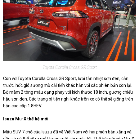
Toyota Corolla Cross GR Sport
Còn vớiToyota Corolla Cross GR Sport, lưới tản nhiệt sơn đen, cản
trước, hốc gió sương mù cải tiến khác hẳn với các phiên bản còn lại.
Bộ mâm 2 tông màu dạng phay với kích thước 18 inch, gương chiếu
hậu sơn đen. Các trang bị tiện nghi khác trên xe có thể sẽ giống trên
bản cao cấp 1.8HEV.
Isuzu Mu-X thế hệ mới
Mẫu SUV 7 chỗ của Isuzu đã về Việt Nam với hai phiên bản xăng và
dầu và có thể sẽ ra mắt trong một vài ngày tới. Thế hệ mới của Mu-X