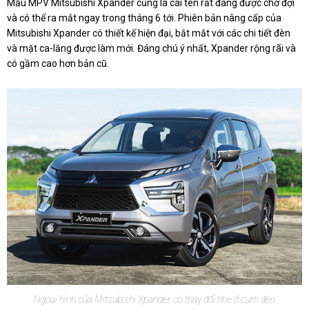
Mẫu MPV Mitsubishi Xpander cũng là cái tên rất đáng được chờ đợi
và có thể ra mắt ngay trong tháng 6 tới. Phiên bản nâng cấp của
Mitsubishi Xpander có thiết kế hiện đại, bắt mắt với các chi tiết đèn
và mặt ca-lăng được làm mới. Đáng chú ý nhất, Xpander rộng rãi và
có gầm cao hơn bản cũ.
Ngoại hình của Mitsubishi Xpander có thay đổi nhẹ ở cụm đèn