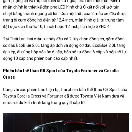
gầm, động cơ và một số thiết kế từ ngoại thất đến nội thất. Điểm
nhấn chính là thiết kế đèn pha LED hình chữ C kết nối với lưới tản
nhiệt bằng thanh ngang cỡ lớn. Còn nội thất của 2 mẫu xe đều được
trang bị cụm đồng hồ điện tử 12,4 inch, màn hình giải trí trung tâm
đặt dọc kích thước 10,1 inch hoặc 12 inch, tích hợp SYNC 4.
Tại Thái Lan, hai mẫu xe này đều có 2 tùy chọn động cơ, gồm động
cơ dầu EcoBlue 2.0L tăng áp đơn và động cơ dầu EcoBlue 2.0L tăng
áp kép, đi cùng hộp số sàn 6 cấp, hộp số tự động 6 cấp và hộp số tự
động 10 cấp cho phiên bản cao cấp nhất.
Phiên bản thể thao GR Sport của Toyota Fortuner và Corolla
Cross
Cùng với các phiên bản hiện tại, hai phiên bản thể thao GR Sport của
Toyota Corolla Cross và Fortuner đã được Toyota Việt Nam đưa về
nước và dự kiến trình làng trong quý III sắp tới.