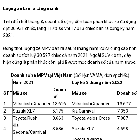
Lượng xe bán ra tăng mạnh
Tính đến hết tháng 8, doanh số cộng dồn toàn phân khúc xe đa dụng
đạt 36.931 chiếc, tăng 117% so với 17.013 chiếc bán ra cùng kỳ năm
2021.
Đồng thời, lượng xe MPV bán ra sau 8 tháng năm 2022 cũng cao hơn
doanh số tích luỹ 30.597 chiếc cả năm 2021. Ngoài SUV đô thị, đây
hiện cũng là phân khúc còn lại đã vượt mốc doanh số của năm trước.
Doanh số xe MPV tại Việt Nam
(Số liệu: VAMA, đơn vị: chiếc)
Năm 2021
Luỹ kế 8 tháng năm 2022
Doanh
STT
Mẫu xe
Mẫu xe
Doanh số
số
1
Mitsubishi Xpander
13.616
Mitsubishi Xpander
13.677
2
Suzuki XL7
5.175
Kia Carnival
7.353
3
Toyota Rush
3.663
Toyota Veloz Cross
7.087
Kia
4
3.586
Suzuki XL7
4.598
Sedona/Carnival
Toyota Avanza