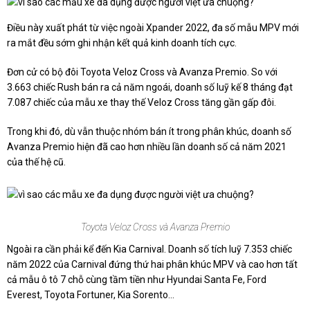
Điều này xuất phát từ việc ngoài Xpander 2022, đa số mẫu MPV mới
ra mắt đều sớm ghi nhận kết quả kinh doanh tích cực.
Đơn cử có bộ đôi Toyota Veloz Cross và Avanza Premio. So với
3.663 chiếc Rush bán ra cả năm ngoái, doanh số luỹ kế 8 tháng đạt
7.087 chiếc của mẫu xe thay thế Veloz Cross tăng gần gấp đôi.
Trong khi đó, dù vẫn thuộc nhóm bán ít trong phân khúc, doanh số
Avanza Premio hiện đã cao hơn nhiều lần doanh số cả năm 2021
của thế hệ cũ.
Toyota Veloz Cross và Avanza Premio
Ngoài ra cần phải kể đến Kia Carnival. Doanh số tích luỹ 7.353 chiếc
năm 2022 của Carnival đứng thứ hai phân khúc MPV và cao hơn tất
cả mẫu ô tô 7 chỗ cùng tầm tiền như Hyundai Santa Fe, Ford
Everest, Toyota Fortuner, Kia Sorento…