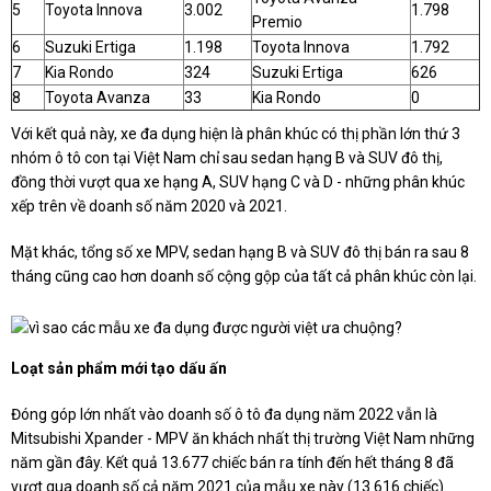
5
Toyota Innova
3.002
1.798
Premio
6
Suzuki Ertiga
1.198
Toyota Innova
1.792
7
Kia Rondo
324
Suzuki Ertiga
626
8
Toyota Avanza
33
Kia Rondo
0
Với kết quả này, xe đa dụng hiện là phân khúc có thị phần lớn thứ 3
nhóm ô tô con tại Việt Nam chỉ sau sedan hạng B và SUV đô thị,
đồng thời vượt qua xe hạng A, SUV hạng C và D - những phân khúc
xếp trên về doanh số năm 2020 và 2021.
Mặt khác, tổng số xe MPV, sedan hạng B và SUV đô thị bán ra sau 8
tháng cũng cao hơn doanh số cộng gộp của tất cả phân khúc còn lại.
Loạt sản phẩm mới tạo dấu ấn
Đóng góp lớn nhất vào doanh số ô tô đa dụng năm 2022 vẫn là
Mitsubishi Xpander - MPV ăn khách nhất thị trường Việt Nam những
năm gần đây. Kết quả 13.677 chiếc bán ra tính đến hết tháng 8 đã
vượt qua doanh số cả năm 2021 của mẫu xe này (13.616 chiếc).