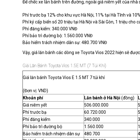
Để chếc xe lăn bánh trên đường, ngoài giá niêm yết của nhà
Phí trước bạ 12% cho khu vực Hà Nội, 11% tại Hà Tĩnh và 10%
Phí ký cấp biển số 20 triệu tại Hà Nội và Sài Gòn, 1 triệu cho 
Phí đăng kiểm: 340.000 VNĐ
Phí bảo trì đường bộ: 1.560.000 VNĐ
Bảo hiểm trách nhiệm dân sự: 480.700 VNĐ
Vậy, giá lăn bánh các dòng xe Toyota Vios 2022 hiện sẽ được 
Giá Lăn Bánh Toyota Vios 1.5E MT (7 Túi Khí)
Giá lăn bánh Toyota Vios E 1.5 MT 7 túi khí
(Đơn vị: VND)
Khoản phí
Lăn bánh ở Hà Nội
(đồng)
Giá niêm yết
506.000.000
Phí trước bạ
60.720.000
5
Phí đăng kiểm
340.000
Phí bảo trì đường bộ
1.560.000
1
Bảo hiểm trách nhiệm dân sự
480.700