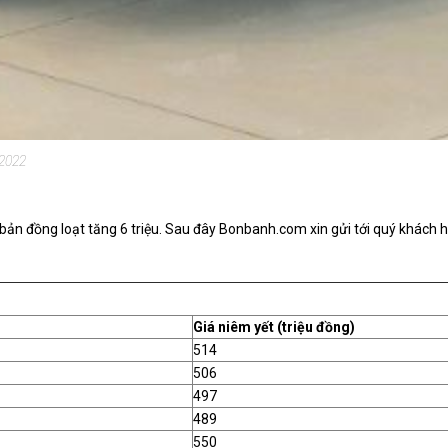
 2022
bản đồng loạt tăng 6 triệu. Sau đây
Bonbanh.com
xin gửi tới quý khách 
Giá niêm yết (triệu đồng)
514
506
497
489
550