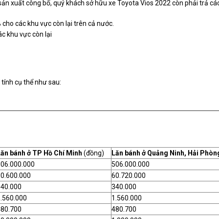
 sản xuất công bố, quý khách sở hữu xe Toyota Vios 2022 còn phải trả cá
 cho các khu vực còn lại trên cả nước.
các khu vực còn lại
tính cụ thể như sau:
Lăn bánh ở TP Hồ Chí Minh
(đồng)
Lăn bánh ở Quảng Ninh, Hải Phòn
506.000.000
506.000.000
0.600.000
60.720.000
340.000
340.000
.560.000
1.560.000
480.700
480.700