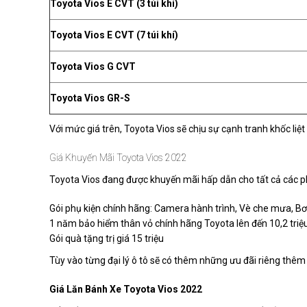
Toyota Vios E CVT (3 túi khí)
Toyota Vios E CVT (7 túi khí)
Toyota Vios G CVT
Toyota Vios GR-S
Với mức giá trên, Toyota Vios sẽ chịu sự cạnh tranh khốc liệt
Giá Khuyến Mãi Toyota Vios 2022
Toyota Vios đang được khuyến mãi hấp dẫn cho tất cả các p
Gói phụ kiện chính hãng: Camera hành trình, Vè che mưa, Bơ
1 năm bảo hiểm thân vỏ chính hãng Toyota lên đến 10,2 triệ
Gói quà tặng trị giá 15 triệu
Tùy vào từng đại lý ô tô sẽ có thêm những ưu đãi riêng thêm 
Giá Lăn Bánh Xe Toyota Vios 2022