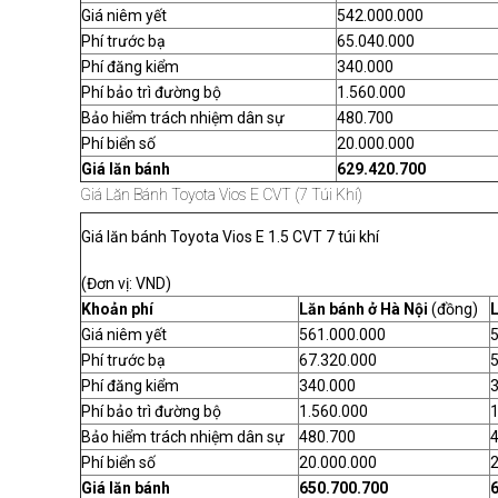
Giá niêm yết
542.000.000
Phí trước bạ
65.040.000
Phí đăng kiểm
340.000
Phí bảo trì đường bộ
1.560.000
Bảo hiểm trách nhiệm dân sự
480.700
Phí biển số
20.000.000
Giá lăn bánh
629.420.700
Giá Lăn Bánh Toyota Vios E CVT (7 Túi Khí)
Giá lăn bánh Toyota Vios E 1.5 CVT 7 túi khí
(Đơn vị: VND)
Khoản phí
Lăn bánh ở Hà Nội
(đồng)
Giá niêm yết
561.000.000
Phí trước bạ
67.320.000
5
Phí đăng kiểm
340.000
Phí bảo trì đường bộ
1.560.000
1
Bảo hiểm trách nhiệm dân sự
480.700
Phí biển số
20.000.000
2
Giá lăn bánh
650.700.700