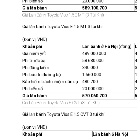
Phí biển số
20.000.000
2
Giá lăn bánh
589.100.700
Giá Lăn Bánh Toyota Vios 1.5E MT (3 Túi Khí)
Giá lăn bánh Toyota Vios E 1.5 MT 3 túi khí
(Đơn vị: VND)
Khoản phí
Lăn bánh ở Hà Nội
(đồng)
Giá niêm yết
489.000.000
Phí trước bạ
58.680.000
4
Phí đăng kiểm
340.000
Phí bảo trì đường bộ
1.560.000
1
Bảo hiểm trách nhiệm dân sự
480.700
Phí biển số
20.000.000
2
Giá lăn bánh
570.060.700
Giá Lăn Bánh Toyota Vios E CVT (3 Túi Khí)
Giá lăn bánh Toyota Vios E 1.5 CVT 3 túi khí
(Đơn vị: VND)
Khoản phí
Lăn bánh ở Hà Nội