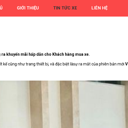
Ủ
GIỚI THIỆU
TIN TỨC XE
LIÊN HỆ
ung ra khuyến mãi hấp dẫn cho Khách hàng mua xe.
t kế cũng như trang thiết bị, và đặc biệt làsự ra mắt của phiên bản mới
V