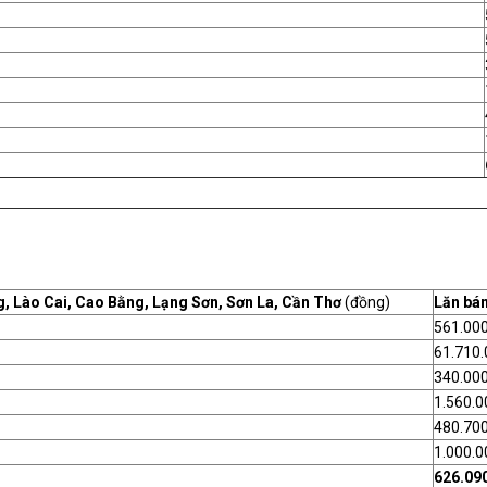
, Lào Cai, Cao Bằng, Lạng Sơn, Sơn La, Cần Thơ
(đồng)
Lăn bá
561.00
61.710.
340.00
1.560.0
480.70
1.000.0
626.09