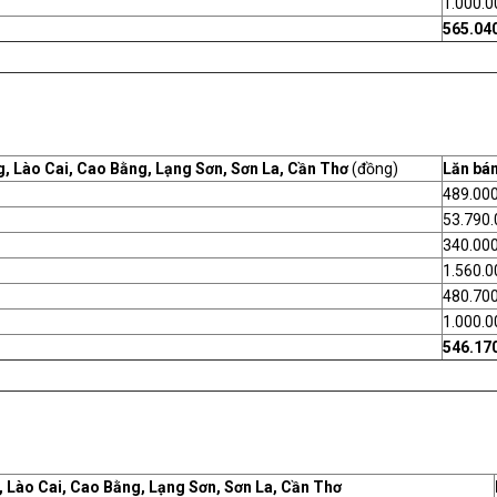
1.000.0
565.04
g, Lào Cai, Cao Bằng, Lạng Sơn, Sơn La, Cần Thơ
(đồng)
Lăn bá
489.00
53.790.
340.00
1.560.0
480.70
1.000.0
546.17
 Lào Cai, Cao Bằng, Lạng Sơn, Sơn La, Cần Thơ