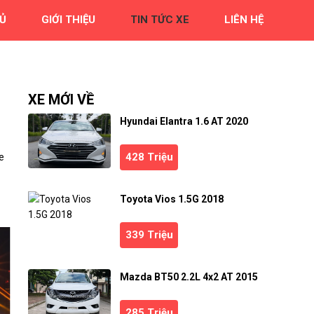
Ủ
GIỚI THIỆU
TIN TỨC XE
LIÊN HỆ
XE MỚI VỀ
Hyundai Elantra 1.6 AT 2020
428 Triệu
e
Toyota Vios 1.5G 2018
339 Triệu
Mazda BT50 2.2L 4x2 AT 2015
285 Triệu