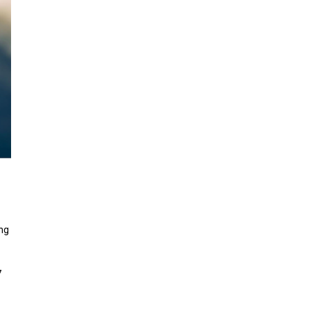
ơng
7