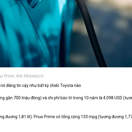
us Prime. Ảnh: Motorbiscit.
à nó đáng tin cậy như bất kỳ chiếc Toyota nào.
g gần 700 triệu đồng) và chi phí bảo trì trong 10 năm là 4.098 USD (tư
ơng đương 1,81 lít). Prius Prime có tổng cộng 133 mpg (tương đương 1,7