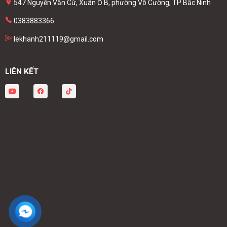
547 Nguyễn Văn Cừ, Xuân Ổ B, phường Võ Cường, TP Bắc Ninh
0383883366
lekhanh211119@gmail.com
LIÊN KẾT