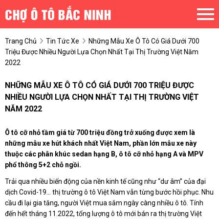
Trang Chủ
Tin Tức Xe
Những Mẫu Xe Ô Tô Có Giá Dưới 700
Triệu Được Nhiều Người Lựa Chọn Nhất Tại Thị Trường Việt Năm
2022
NHỮNG MẪU XE Ô TÔ CÓ GIÁ DƯỚI 700 TRIỆU ĐƯỢC
NHIỀU NGƯỜI LỰA CHỌN NHẤT TẠI THỊ TRƯỜNG VIỆT
NĂM 2022
Ô tô cỡ nhỏ tầm giá từ 700 triệu đồng trở xuống được xem là
những mẫu xe hút khách nhất Việt Nam, phần lớn mẫu xe này
thuộc các phân khúc sedan hạng B, ô tô cỡ nhỏ hạng A và MPV
phổ thông 5+2 chỗ ngồi.
Trải qua nhiều biến động của nền kinh tế cũng như “dư âm” của đại
dịch Covid-19... thị trường ô tô Việt Nam vẫn từng bước hồi phục. Nhu
cầu đi lại gia tăng, người Việt mua sắm ngày càng nhiều ô tô. Tính
đến hết tháng 11.2022, tổng lượng ô tô mới bán ra thị trường Việt