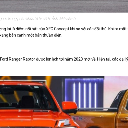
gờm trong phân khúc SUV cỡ B. Ảnh: Mitsubishi.
 lai là điểm nổi bật của XFC Concept khi so với các đối thủ. Khi ra mắt 
 xăng bên cạnh một bản thuần điện.
ord Ranger Raptor được lên lịch tới năm 2023 mới về. Hiện tại, các đại l