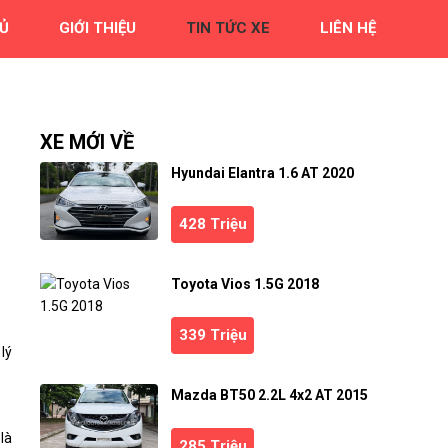
Ủ
GIỚI THIỆU
TIN TỨC XE
LIÊN HỆ
XE MỚI VỀ
Hyundai Elantra 1.6 AT 2020
428 Triệu
Toyota Vios 1.5G 2018
339 Triệu
lý
Mazda BT50 2.2L 4x2 AT 2015
là
285 Triệu