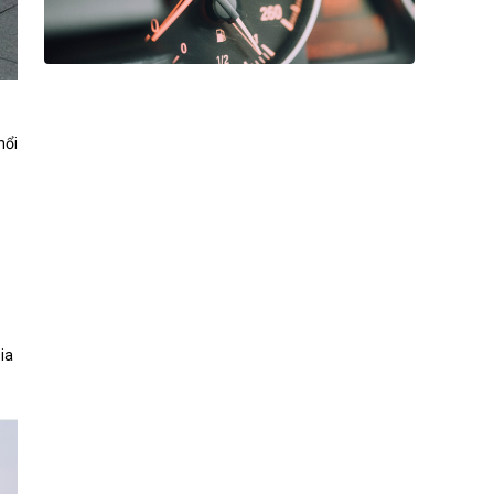
nổi
ia