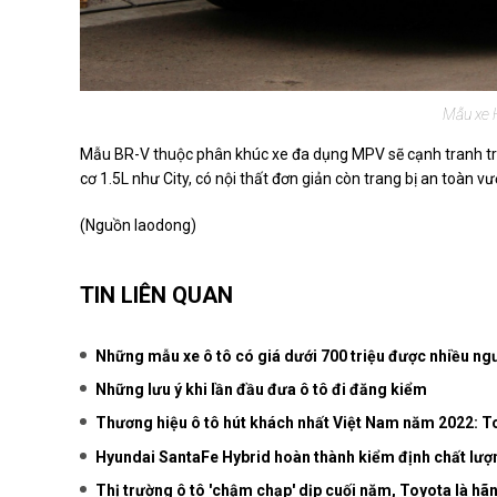
Mẫu xe 
Mẫu BR-V thuộc phân khúc xe đa dụng MPV sẽ cạnh tranh trự
cơ 1.5L như City, có nội thất đơn giản còn trang bị an toàn v
(Nguồn laodong)
TIN LIÊN QUAN
Những mẫu xe ô tô có giá dưới 700 triệu được nhiều ngư
Những lưu ý khi lần đầu đưa ô tô đi đăng kiểm
Thương hiệu ô tô hút khách nhất Việt Nam năm 2022: 
Hyundai SantaFe Hybrid hoàn thành kiểm định chất lượn
Thị trường ô tô 'chậm chạp' dịp cuối năm, Toyota là hã