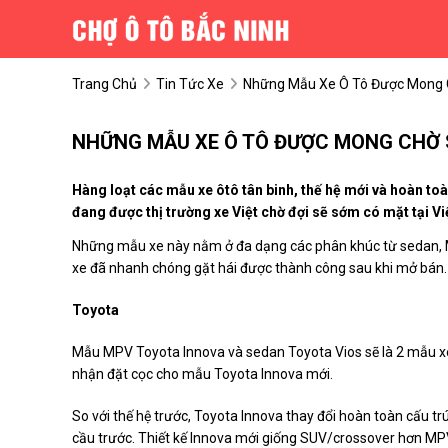
Trang Chủ
Tin Tức Xe
Những Mẫu Xe Ô Tô Được Mong C
NHỮNG MẪU XE Ô TÔ ĐƯỢC MONG CHỜ 
Hàng loạt các mẫu xe ôtô tân binh, thế hệ mới và hoàn toà
đang được thị trường xe Việt chờ đợi sẽ sớm có mặt tại V
Những mẫu xe này nằm ở đa dạng các phân khúc từ sedan, MP
xe đã nhanh chóng gặt hái được thành công sau khi mở bán.
Toyota
Mẫu MPV Toyota Innova và sedan Toyota Vios sẽ là 2 mẫu xe 
nhận đặt cọc cho mẫu Toyota Innova mới.
So với thế hệ trước, Toyota Innova thay đổi hoàn toàn cấu t
cầu trước. Thiết kế Innova mới giống SUV/crossover hơn MPV 