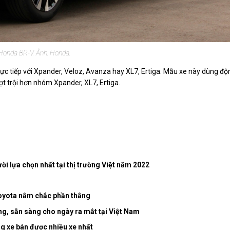
Honda BR-V. Ảnh: Honda.
c tiếp với Xpander, Veloz, Avanza hay XL7, Ertiga. Mẫu xe này dùng độ
ượt trội hơn nhóm Xpander, XL7, Ertiga.
ời lựa chọn nhất tại thị trường Việt năm 2022
Toyota nắm chắc phần thắng
g, sẵn sàng cho ngày ra mắt tại Việt Nam
ng xe bán được nhiều xe nhất