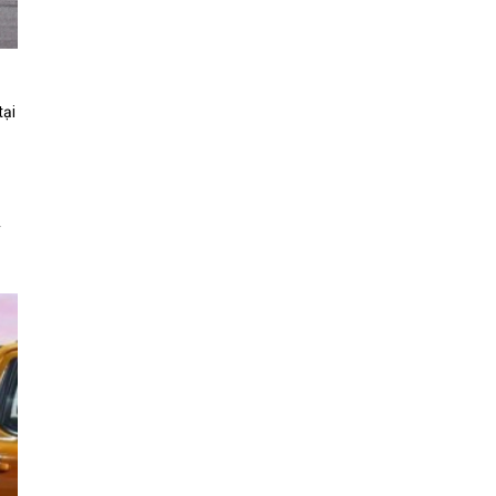
tại
ý