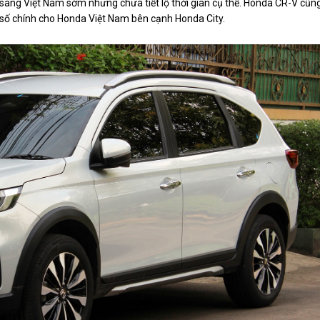
sang Việt Nam sớm nhưng chưa tiết lộ thời gian cụ thể. Honda CR-V cũn
h số chính cho Honda Việt Nam bên cạnh Honda City.