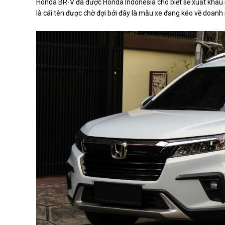
Honda BR-V đã được Honda Indonesia cho biết sẽ xuất khẩu 
là cái tên được chờ đợi bởi đây là mẫu xe đang kéo về doan