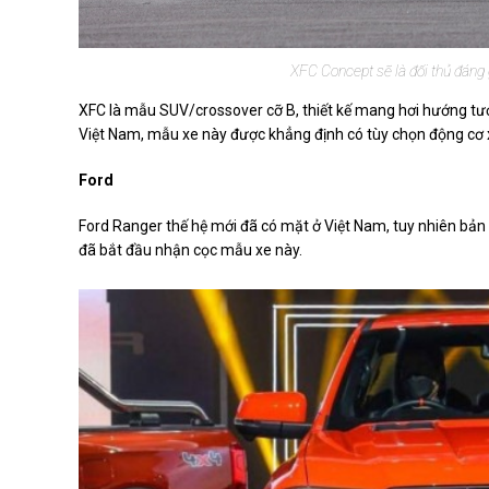
XFC Concept sẽ là đối thủ đáng 
XFC là mẫu SUV/crossover cỡ B, thiết kế mang hơi hướng tương
Việt Nam, mẫu xe này được khẳng định có tùy chọn động cơ
Ford
Ford Ranger thế hệ mới đã có mặt ở Việt Nam, tuy nhiên bản F
đã bắt đầu nhận cọc mẫu xe này.